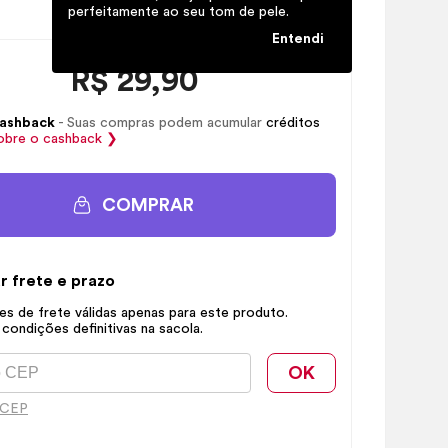
perfeitamente ao seu tom de pele.
Entendi
R$
29,90
ashback
- Suas compras podem acumular
créditos
obre o
cashback
❯
COMPRAR
r frete e prazo
s de frete válidas apenas para este produto.
 condições definitivas na sacola.
OK
 CEP