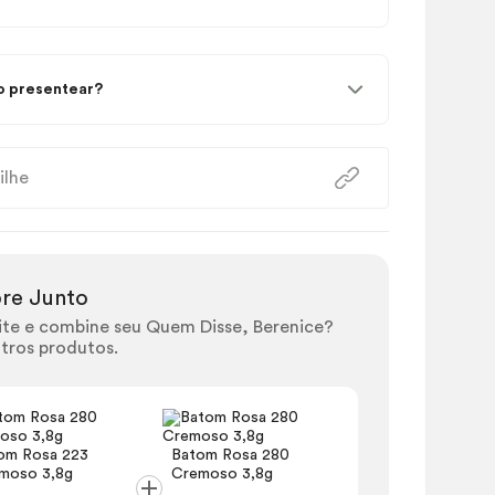
 presentear?
ilhe
re Junto
ite e combine seu Quem Disse, Berenice?
tros produtos.
om Rosa 223
Batom Rosa 280
Batom Rosa
moso 3,8g
Cremoso 3,8g
Cremoso 3,