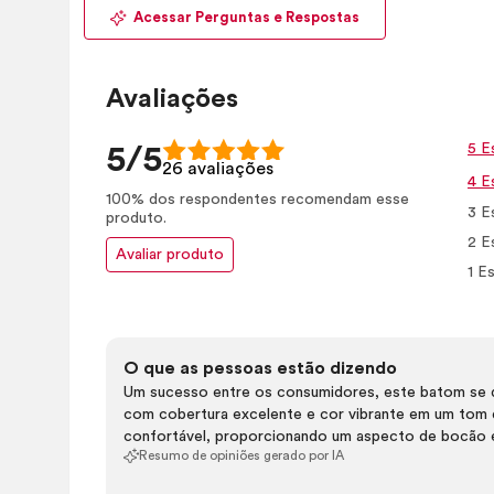
Acessar Perguntas e Respostas
Avaliações
5 E
5/5
26 avaliações
4 E
100% dos respondentes recomendam esse
3 E
produto.
2 E
Avaliar produto
1 Es
O que as pessoas estão dizendo
Um sucesso entre os consumidores, este batom se d
com cobertura excelente e cor vibrante em um tom d
confortável, proporcionando um aspecto de bocão 
Resumo de opiniões gerado por IA