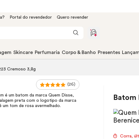
da?
Portal do revendedor
Quero revender
agem
Skincare
Perfumaria
Corpo & Banho
Presentes
Lançam
223 Cremoso 3,8g
(26)
Batom 
Corra, úl