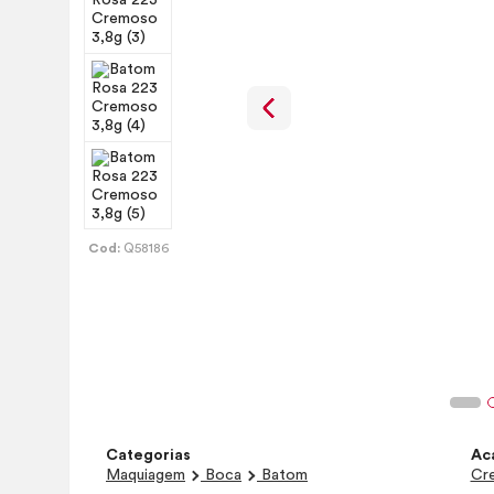
Cod:
Q58186
Categorias
Ac
Maquiagem
Boca
Batom
Cr