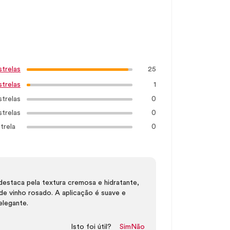
25
strelas
1
strelas
strelas
0
strelas
0
trela
0
estaca pela textura cremosa e hidratante,
e vinho rosado. A aplicação é suave e
elegante.
Isto foi útil?
Sim
Não