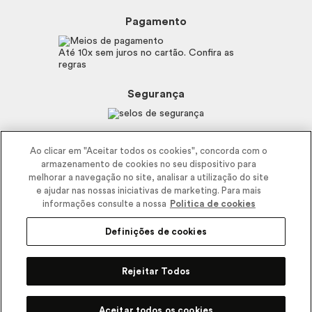
Perguntas Frequentes
Preferências de Cookies
Boticário
Mapa do Site
Pagamento
Consumidor.gov.br
Eudora
Fale Conosco
Código de defesa do consumidor
Vult
Até 10x sem juros no cartão. Confira as
E-mail
Trabalhe com a gente
regras
O.U.i
Sustentabilidade
Truss
Recicla
Segurança
Dr. Jones
Recomendações Covid19
Menu de Makes
Siga a empresa nas redes
Ao clicar em "Aceitar todos os cookies", concorda com o
armazenamento de cookies no seu dispositivo para
melhorar a navegação no site, analisar a utilização do site
e ajudar nas nossas iniciativas de marketing. Para mais
informações consulte a nossa
Politica de cookies
Definições de cookies
2025 - Interbelle Comércio de Produtos de Beleza LTDA.
Rodovia Régis Bitencourt, Km 437, Ribeirão Vermelho, Registro, SP,
Rejeitar Todos
CEP 11900-000 | CNPJ/MF 11.137.051/0406-41 IE 574.066.180.111
Pode Confiar
Aceitar todos os cookies