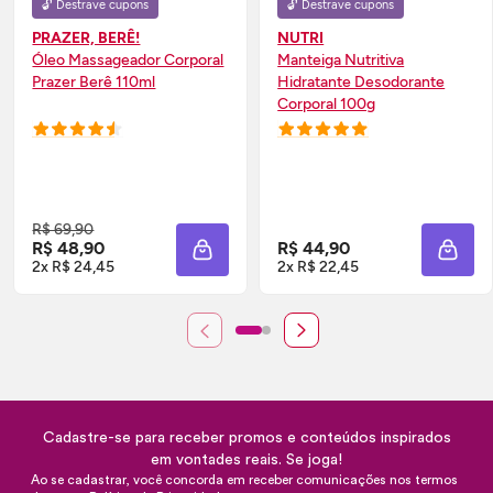
🔓 Destrave cupons
🔓 Destrave cupons
PRAZER, BERÊ!
NUTRI
Óleo Massageador Corporal
Manteiga Nutritiva
Prazer Berê 110ml
Hidratante Desodorante
Corporal 100g
R$ 69,90
R$ 48,90
R$ 44,90
ADICIONAR À SACOLA
ADIC
2x R$ 24,45
2x R$ 22,45
Cadastre-se para receber promos e conteúdos inspirados
em vontades reais. Se joga!
Ao se cadastrar, você concorda em receber comunicações nos termos