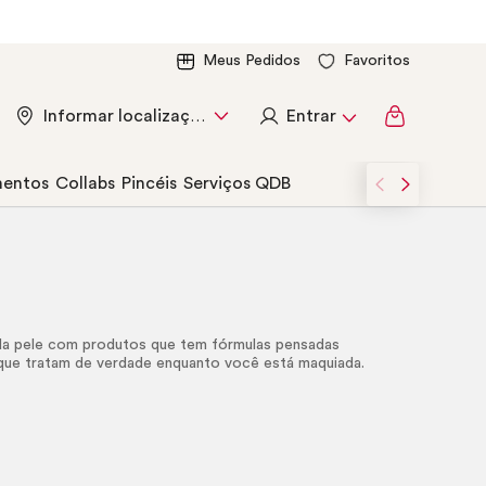
Meus Pedidos
Favoritos
Entrar
Informar localização
entos
Collabs
Pincéis
Serviços QDB
 da pele com produtos que tem fórmulas pensadas
que tratam de verdade enquanto você está maquiada.