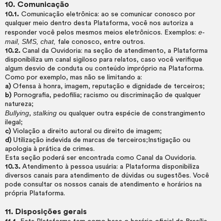
10. Comunicação
10.1.
Comunicação eletrônica: ao se comunicar conosco por
qualquer meio dentro desta Plataforma, você nos autoriza a
e-
responder você pelos mesmos meios eletrônicos. Exemplos:
mail, SMS, chat,
fale conosco, entre outros.
10.2.
Canal da Ouvidoria: na seção de atendimento, a Plataforma
disponibiliza um canal sigiloso para relatos, caso você verifique
algum desvio de conduta ou conteúdo impróprio na Plataforma.
Como por exemplo, mas não se limitando a:
a)
Ofensa à honra, imagem, reputação e dignidade de terceiros;
b)
Pornografia, pedofilia; racismo ou discriminação de qualquer
natureza;
Bullying
stalking
,
ou qualquer outra espécie de constrangimento
ilegal;
c)
Violação a direito autoral ou direito de imagem;
d)
Utilização indevida de marcas de terceiros;Instigação ou
apologia à prática de crimes.
Esta seção poderá ser encontrada como Canal da Ouvidoria.
10.3.
Atendimento à pessoa usuária: a Plataforma disponibiliza
diversos canais para atendimento de dúvidas ou sugestões. Você
pode consultar os nossos canais de atendimento e horários na
própria Plataforma.
11. Disposições gerais