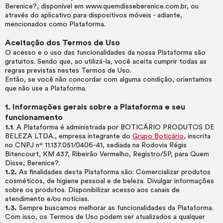
Berenice?, disponível em www.quemdisseberenice.com.br, ou
através do aplicativo para dispositivos móveis - adiante,
mencionados como Plataforma.
Aceitação dos Termos de Uso
O acesso e o uso das funcionalidades da nossa Plataforma são
gratuitos. Sendo que, ao utilizá-la, você aceita cumprir todas as
regras previstas nestes Termos de Uso.
Então, se você não concordar com alguma condição, orientamos
que não use a Plataforma.
1. Informações gerais sobre a Plataforma e seu
funcionamento
1.1
. A Plataforma é administrada por BOTICÁRIO PRODUTOS DE
BELEZA LTDA., empresa integrante do
Grupo Boticário
, inscrita
no CNPJ nº 11.137.051/0406-41, sediada na Rodovia Régis
Bitencourt, KM 437, Ribeirão Vermelho, Registro/SP, para Quem
Disse, Berenice?.
1.2.
As finalidades desta Plataforma são: Comercializar produtos
cosméticos, de higiene pessoal e de beleza. Divulgar informações
sobre os produtos. Disponibilizar acesso aos canais de
atendimento e/ou notícias.
1.3.
Sempre buscamos melhorar as funcionalidades da Plataforma.
Com isso, os Termos de Uso podem ser atualizados a qualquer