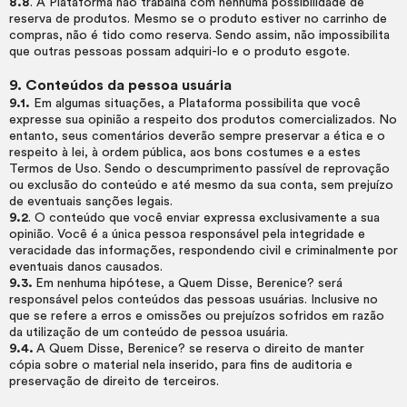
8.8
. A Plataforma não trabalha com nenhuma possibilidade de
reserva de produtos. Mesmo se o produto estiver no carrinho de
compras, não é tido como reserva. Sendo assim, não impossibilita
que outras pessoas possam adquiri-lo e o produto esgote.
9. Conteúdos da pessoa usuária
9.1.
Em algumas situações, a Plataforma possibilita que você
expresse sua opinião a respeito dos produtos comercializados. No
entanto, seus comentários deverão sempre preservar a ética e o
respeito à lei, à ordem pública, aos bons costumes e a estes
Termos de Uso. Sendo o descumprimento passível de reprovação
ou exclusão do conteúdo e até mesmo da sua conta, sem prejuízo
de eventuais sanções legais.
9.2
. O conteúdo que você enviar expressa exclusivamente a sua
opinião. Você é a única pessoa responsável pela integridade e
veracidade das informações, respondendo civil e criminalmente por
eventuais danos causados.
9.3.
Em nenhuma hipótese, a Quem Disse, Berenice? será
responsável pelos conteúdos das pessoas usuárias. Inclusive no
que se refere a erros e omissões ou prejuízos sofridos em razão
da utilização de um conteúdo de pessoa usuária.
9.4.
A Quem Disse, Berenice? se reserva o direito de manter
cópia sobre o material nela inserido, para fins de auditoria e
preservação de direito de terceiros.