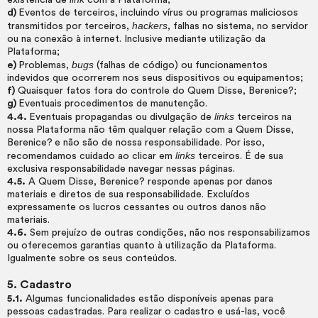
existência de
com a Plataforma;
d)
Eventos de terceiros, incluindo vírus ou programas maliciosos
hackers
transmitidos por terceiros,
, falhas no sistema, no servidor
ou na conexão à internet. Inclusive mediante utilização da
Plataforma;
bugs
e)
Problemas,
(falhas de código) ou funcionamentos
indevidos que ocorrerem nos seus dispositivos ou equipamentos;
f)
Quaisquer fatos fora do controle do Quem Disse, Berenice?;
g)
Eventuais procedimentos de manutenção.
links
4.4.
Eventuais propagandas ou divulgação de
terceiros na
nossa Plataforma não têm qualquer relação com a Quem Disse,
Berenice?
e não são de nossa responsabilidade. Por isso,
links
recomendamos cuidado ao clicar em
terceiros. É de sua
exclusiva responsabilidade navegar nessas páginas.
4.5.
A Quem Disse, Berenice? responde apenas por danos
materiais e diretos de sua responsabilidade. Excluídos
expressamente os lucros cessantes ou outros danos não
materiais.
4.6.
Sem prejuízo de outras condições, não nos responsabilizamos
ou oferecemos garantias quanto à utilização da Plataforma.
Igualmente sobre os seus conteúdos.
5. Cadastro
5.1.
Algumas funcionalidades estão disponíveis apenas para
pessoas cadastradas. Para realizar o cadastro e usá-las, você