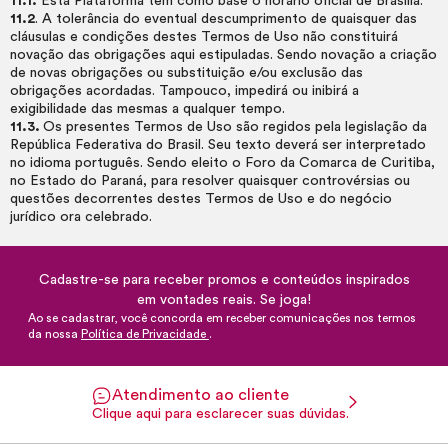
11.1.
Esta Plataforma tem como base o horário oficial de Brasília.
11.2
. A tolerância do eventual descumprimento de quaisquer das
cláusulas e condições destes Termos de Uso não constituirá
novação das obrigações aqui estipuladas. Sendo novação a criação
de novas obrigações ou substituição e/ou exclusão das
obrigações acordadas. Tampouco, impedirá ou inibirá a
exigibilidade das mesmas a qualquer tempo.
11.3.
Os presentes Termos de Uso são regidos pela legislação da
República Federativa do Brasil. Seu texto deverá ser interpretado
no idioma português. Sendo eleito o Foro da Comarca de Curitiba,
no Estado do Paraná, para resolver quaisquer controvérsias ou
questões decorrentes destes Termos de Uso e do negócio
jurídico ora celebrado.
Cadastre-se para receber promos e conteúdos inspirados
em vontades reais. Se joga!
Ao se cadastrar, você concorda em receber comunicações nos termos
da nossa
Política de Privacidade
.
Atendimento ao cliente
Clique aqui para esclarecer suas dúvidas.