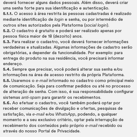
deverá fornecer alguns dados pessoais. Além disso, deverá criar
uma senha forte para sua identificação e autenticação.
5.1.1.
O acesso à área restrita às pessoas cadastradas é realizado
login
mediante identificação de
e senha, ou por intermédio de
social login
outros sites autorizados pela Plataforma (
).
5.2.
O cadastro é gratuito e poderá ser realizado apenas por
pessoa física maior de 18 (dezoito) anos.
5.3.
Para realizar o cadastro, você deverá fornecer informações
verdadeiras e atualizadas. Algumas informações de cadastro serão
obrigatórias, a depender da funcionalidade. Por exemplo: para
entrega do produto na sua residência, você precisará informar
endereço.
5.4.
Sempre que precisar, você poderá alterar sua senha e/ou
informações na área de acesso restrito da própria Plataforma.
e-mail
5.5.
Usaremos o
informado no cadastro como principal meio
de comunicação. Seja para confirmar pedidos ou até no processo
de alteração de senha. Com isso, é sua responsabilidade configurar
anti-spam
sistemas
para garantir os recebimentos.
5.6.
Ao efetuar o cadastro, você também poderá optar por
receber comunicações de divulgação e ofertas, pesquisas de
e-mail
WhatsApp
satisfação, via
e/ou
, podendo, a qualquer
momento e a seu exclusivo critério, optar pela interrupção de
e-mail
recebimento dos conteúdos pelo próprio
recebido ou
através do nosso Portal de Privacidade.