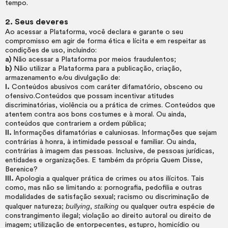
tempo.
2. Seus deveres
Ao acessar a Plataforma, você declara e garante o seu
compromisso em agir de forma ética e lícita e em respeitar as
condições de uso, incluindo:
a)
Não acessar a Plataforma por meios fraudulentos;
b)
Não utilizar a Plataforma para a publicação, criação,
armazenamento e/ou divulgação de:
I.
Conteúdos abusivos com caráter difamatório, obsceno ou
ofensivo.Conteúdos que possam incentivar atitudes
discriminatórias, violência ou a prática de crimes. Conteúdos que
atentem contra aos bons costumes e à moral. Ou ainda,
conteúdos que contrariem a ordem pública;
II.
Informações difamatórias e caluniosas. Informações que sejam
contrárias à honra, à intimidade pessoal e familiar. Ou ainda,
contrárias à imagem das pessoas. Inclusive, de pessoas jurídicas,
entidades e organizações. E também da própria Quem Disse,
Berenice?
III.
Apologia a qualquer prática de crimes ou atos ilícitos. Tais
como, mas não se limitando a: pornografia, pedofilia e outras
modalidades de satisfação sexual; racismo ou discriminação de
bullying
stalking
qualquer natureza;
,
ou qualquer outra espécie de
constrangimento ilegal; violação ao direito autoral ou direito de
imagem; utilização de entorpecentes, estupro, homicídio ou