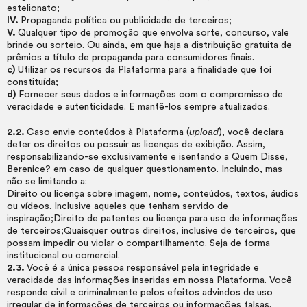
estelionato;
IV.
Propaganda política ou publicidade de terceiros;
V.
Qualquer tipo de promoção que envolva sorte, concurso, vale
brinde ou sorteio. Ou ainda, em que haja a distribuição gratuita de
prêmios a título de propaganda para consumidores finais.
c)
Utilizar os recursos da Plataforma para a finalidade que foi
constituída;
d)
Fornecer seus dados e informações com o compromisso de
veracidade e autenticidade. E mantê-los sempre atualizados.
upload
2.2.
Caso envie conteúdos à Plataforma (
), você declara
deter os direitos ou possuir as licenças de exibição. Assim,
responsabilizando-se exclusivamente e isentando a Quem Disse,
Berenice? em caso de qualquer questionamento. Incluindo, mas
não se limitando a:
Direito ou licença sobre imagem, nome, conteúdos, textos, áudios
ou vídeos. Inclusive aqueles que tenham servido de
inspiração;Direito de patentes ou licença para uso de informações
de terceiros;Quaisquer outros direitos, inclusive de terceiros, que
possam impedir ou violar o compartilhamento. Seja de forma
institucional ou comercial.
2.3.
Você é a única pessoa responsável pela integridade e
veracidade das informações inseridas em nossa Plataforma. Você
responde civil e criminalmente pelos efeitos advindos de uso
irregular de informações de terceiros ou informações falsas.