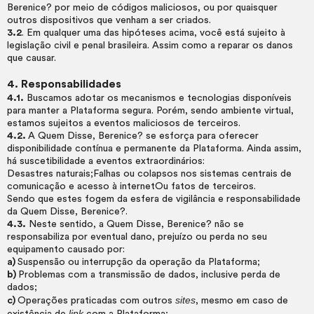
Berenice? por meio de códigos maliciosos, ou por quaisquer
outros dispositivos que venham a ser criados.
3.2
. Em qualquer uma das hipóteses acima, você está sujeito à
legislação civil e penal brasileira. Assim como a reparar os danos
que causar.
4. Responsabilidades
4.1.
Buscamos adotar os mecanismos e tecnologias disponíveis
para manter a Plataforma segura. Porém, sendo ambiente virtual,
estamos sujeitos a eventos maliciosos de terceiros.
4.2.
A Quem Disse, Berenice? se esforça para oferecer
disponibilidade contínua e permanente da Plataforma. Ainda assim,
há suscetibilidade a eventos extraordinários:
Desastres naturais;Falhas ou colapsos nos sistemas centrais de
comunicação e acesso à internetOu fatos de terceiros.
Sendo que estes fogem da esfera de vigilância e responsabilidade
da Quem Disse, Berenice?.
4.3.
Neste sentido, a Quem Disse, Berenice? não se
responsabiliza por eventual dano, prejuízo ou perda no seu
equipamento causado por:
a)
Suspensão ou interrupção da operação da Plataforma;
b)
Problemas com a transmissão de dados, inclusive perda de
dados;
sites
c)
Operações praticadas com outros
, mesmo em caso de
link