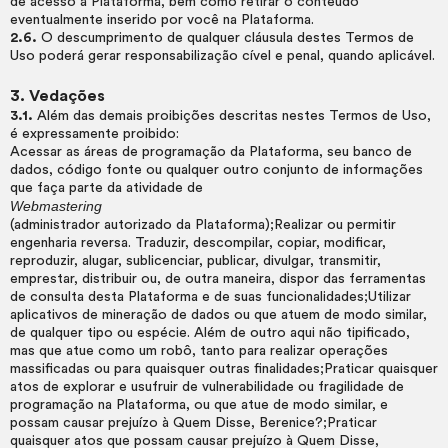
de acesso à Plataforma, bem como retirar o conteúdo
eventualmente inserido por você na Plataforma.
2.6.
O descumprimento de qualquer cláusula destes Termos de
Uso poderá gerar responsabilização cível e penal, quando aplicável.
3. Vedações
3.1.
Além das demais proibições descritas nestes Termos de Uso,
é expressamente proibido:
Acessar as áreas de programação da Plataforma, seu banco de
dados, código fonte ou qualquer outro conjunto de informações
que faça parte da atividade de
Webmastering
(administrador autorizado da Plataforma);Realizar ou permitir
engenharia reversa. Traduzir, descompilar, copiar, modificar,
reproduzir, alugar, sublicenciar, publicar, divulgar, transmitir,
emprestar, distribuir ou, de outra maneira, dispor das ferramentas
de consulta desta Plataforma e de suas funcionalidades;Utilizar
aplicativos de mineração de dados ou que atuem de modo similar,
de qualquer tipo ou espécie. Além de outro aqui não tipificado,
mas que atue como um robô, tanto para realizar operações
massificadas ou para quaisquer outras finalidades;Praticar quaisquer
atos de explorar e usufruir de vulnerabilidade ou fragilidade de
programação na Plataforma, ou que atue de modo similar, e
possam causar prejuízo à Quem Disse, Berenice?;Praticar
quaisquer atos que possam causar prejuízo à Quem Disse,