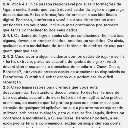
2.4.
Você é a única pessoa responsável por suas informações de
login
e senha. Sendo que, você deverá cuidar do sigilo e segurança
desses dados. Estas informações determinam a sua identidade
digital. Portanto, conferem a você a autoria de todos os atos
praticados em seu nome. Inclusive atos praticados por terceiro,
que tenha conhecimento dos seus dados.
login
2.4.1
. Os dados de
e senha são personalíssimos. Em hipótese
alguma, devem ser compartilhados, cedidos ou vendidos. Ou ainda,
qualquer outra modalidade de transferência de direitos de uso para
quem quer que seja.
login
2.4.2
. Caso ocorra algum incidente com os dados de
e senha
- furto, extravio, perda ou suspeita de quebra de sigilo -, você
deverá alterar sua senha e comunicar de imediato a Quem Disse,
Berenice?, através de nossos canais de atendimento disponíveis na
Plataforma. O intuito é evitar danos que podem ser de difícil
reparação.
2.5.
Caso hajam razões para crermos que você está
descumprindo, facilitando o descumprimento destes Termos de
Uso ou, ainda, suspeita de inexatidão de informações e/ou prática
criminosa, de maneira que tal prática possa nos imputar qualquer
infração de qualquer lei aplicável ou que a plataforma esteja sendo
utilizada, sob nossa avaliação, para quaisquer fins ilegais, ilícitos ou
contrários à moralidade, a Quem Disse, Berenice?
poderá, a seu
exclusivo critério e conveniência, excluir ou suspender sua conta