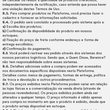
de cancelar ou reduzir a quantidade de produtos oferecidos,
independentemente de notificação, caso entenda que possa haver
uma violação destes Termos de Uso.
8.3.
Para comprar produtos na Plataforma, você precisa fazer o
cadastro e fornecer as informações solicitadas.
8.4.
O pedido será concluído e processado pelo sistema após a:
a)
Escolha dos produtos;
b)
Confirmação da disponibilidade do produto em nossos
estoques;
c)
Fixação do preço de frete conforme endereço e forma de
entrega escolhidos;
d)
Confirmação do pagamento.
8.5
. Você poderá rastrear seu pedido através dos sistemas dos
nossos parceiros logísticos. Sendo que, a Quem Disse, Berenice?
não tem responsabilidade sobre esses sistemas.
8.6.
Detalhes adicionais sobre a compra podem ser acessados
nos documentos específicos disponíveis nesta Plataforma.
Detalhes como: meios de pagamento, formas de entrega, política
de troca e devolução e outros procedimentos.
8.7.
Os preços exibidos nesta Plataforma podem variar em relação
às lojas físicas e a comercialização via venda direta (através de
pessoas revendedoras). Os preços exibidos podem ainda ser
alterados a qualquer tempo. O preço informado é válido apenas
para compra no momento em que o produto é exibido, desde que
o produto esteja disponível em estoque.