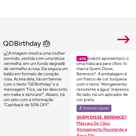
Veja Mais
QDBirthday 🎂
-41%
🔓 Destrave cupons
QUEM DISSE, BERENICE?
Máscara De Cílios
Alongamento Resistente à
Água 10g