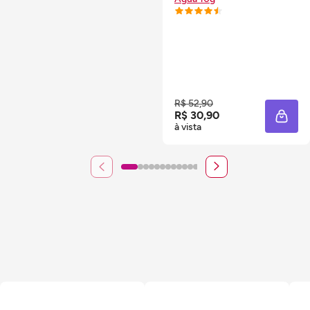
R$ 52,90
R$ 30,90
ADIC
à vista