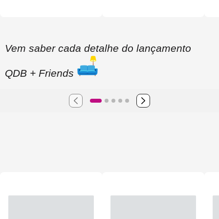
Vem saber cada detalhe do lançamento
QDB + Friends
20 produtos
20 produtos
20 prod