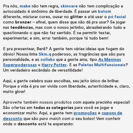
Pra nós,
make
não tem regra,
skincare
não tem complicação e
autocuidado é sinônimo de liberdade. É passar um
batom
diferente, misturar cores, ousar no
glitter
e até usar o
pó facial
como
bronzer
– afinal, quem disse que não dá pra usar? Se jogar
nas
tendências
, mas com o nosso jeitinho, abrasileirando tudo e
questionando o que não faz sentido. É se permitir testar,
experimentar, e sim, errar também, porque tá tudo bem!
E pra presentear, Berê? A gente tem várias ideias que fogem do
óbvio! Nossa linha
Skin.q
poderoso, as fragrâncias que são pura
personalidade, e as
collabs
que a gente ama, tipo
As Meninas
Superpoderosas
e
Harry Potter
.
E as
Paletas Multifuncionais
?
Um verdadeiro escândalo de versatilidade!
Aqui, a gente celebra suas escolhas, seu jeito único de brilhar.
Porque a vida é pra ser vivida com liberdade, autenticidade e, claro,
muito glow!
Aproveite também nossos produtos
com aquele precinho especial!
São ofertas em
todas as categorias
para você se jogar e
economizar muito. Aqui, a gente tem
promoções
e
cupons de
match
desconto
que são puro
com o seu bolso! Vem conferir
onde o
desconto
está te esperando: