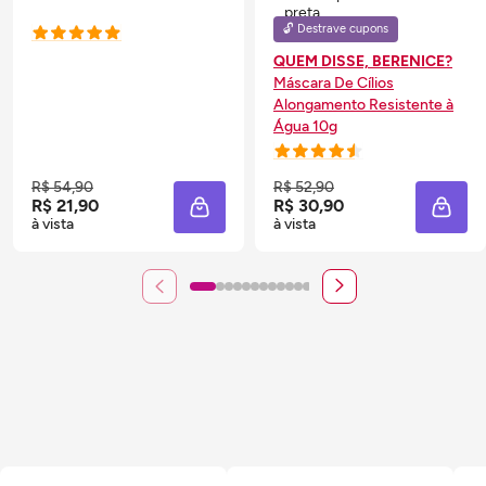
🔓 Destrave cupons
QUEM DISSE, BERENICE?
Máscara De Cílios
Alongamento Resistente à
Água 10g
R$ 54,90
R$ 52,90
R$ 21,90
R$ 30,90
ADICIONAR À SACOLA
ADIC
à vista
à vista