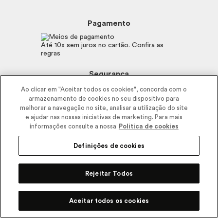
Beleza na Web
Perguntas Frequentes
Preferências de Cookies
Boticário
Mapa do Site
Pagamento
Consumidor.gov.br
Eudora
Fale Conosco
Código de defesa do consumidor
Vult
Até 10x sem juros no cartão. Confira as
E-mail
Trabalhe com a gente
regras
O.U.i
Sustentabilidade
Truss
Recicla
Segurança
Dr. Jones
Recomendações Covid19
Ao clicar em "Aceitar todos os cookies", concorda com o
Menu de Makes
armazenamento de cookies no seu dispositivo para
Siga a empresa nas redes
melhorar a navegação no site, analisar a utilização do site
e ajudar nas nossas iniciativas de marketing. Para mais
informações consulte a nossa
Politica de cookies
Definições de cookies
Rejeitar Todos
2025 - Interbelle Comércio de Produtos de Beleza LTDA.
Rodovia Régis Bitencourt, Km 437, Ribeirão Vermelho, Registro, SP,
CEP 11900-000 | CNPJ/MF 11.137.051/0406-41 IE 574.066.180.111
Aceitar todos os cookies