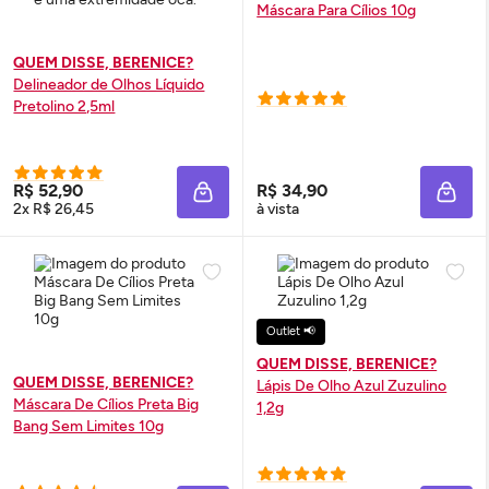
Máscara Para Cílios 10g
QUEM DISSE, BERENICE?
Delineador de Olhos Líquido
Pretolino 2,5ml
R$ 52,90
R$ 34,90
ADICIONAR À SACOLA
ADIC
2x R$ 26,45
à vista
Outlet 📢
QUEM DISSE, BERENICE?
QUEM DISSE, BERENICE?
Lápis De Olho Azul Zuzulino
Máscara De Cílios Preta Big
1,2g
Bang Sem Limites 10g