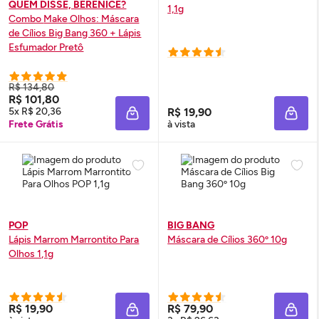
QUEM DISSE, BERENICE?
1,1g
Combo
Make
Olhos: Máscara
de Cílios Big Bang 360 + Lápis
Esfumador Pretô
R$ 134,80
R$ 101,80
5x R$ 20,36
R$ 19,90
ADICIONAR À SACOLA
ADIC
Frete Grátis
à vista
POP
BIG BANG
Lápis Marrom Marrontito Para
Máscara de Cílios 360º 10g
Olhos 1,1g
R$ 19,90
R$ 79,90
ADICIONAR À SACOLA
ADIC