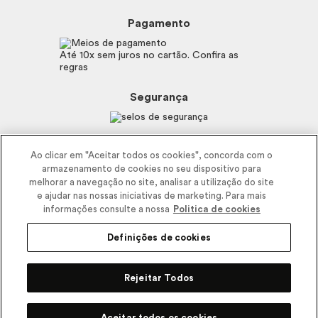
Perguntas Frequentes
Preferências de Cookies
Boticário
Mapa do Site
Pagamento
Consumidor.gov.br
Eudora
Fale Conosco
Código de defesa do consumidor
Vult
Até 10x sem juros no cartão. Confira as
E-mail
Trabalhe com a gente
regras
O.U.i
Sustentabilidade
Truss
Recicla
Segurança
Dr. Jones
Recomendações Covid19
Menu de Makes
Siga a empresa nas redes
Ao clicar em "Aceitar todos os cookies", concorda com o
armazenamento de cookies no seu dispositivo para
melhorar a navegação no site, analisar a utilização do site
e ajudar nas nossas iniciativas de marketing. Para mais
informações consulte a nossa
Politica de cookies
Definições de cookies
2025 - Interbelle Comércio de Produtos de Beleza LTDA.
Rodovia Régis Bitencourt, Km 437, Ribeirão Vermelho, Registro, SP,
Rejeitar Todos
CEP 11900-000 | CNPJ/MF 11.137.051/0406-41 IE 574.066.180.111
Pode Confiar
Aceitar todos os cookies