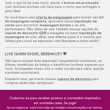
trend
tudo o que há de mais
, desde o
batom em promoção
com texturas incríveis até itens para o rosto que entregam o
glow
ideal.
Se você busca uma
oferta de maquiagem
para montar seu
kit
de maquiagem completo
, aproveite nossa
liquidação de
verão
para encontrar
maquiagem barata
e de alta
performance. Não deixe de usar também nossas opções de
cupom de desconto QDB
e mergulhe na maior
liquidação de
maquiagem
do site, afinal, uma
oferta
assim é o convite que
faltava para você se expressar com liberdade e muito estilo!
------------------------------------------------------------
LIVE QUEM DISSE, BERENICE? 💗
Não perca nossas lives especiais! Lançamentos exclusivos, as
últimas tendências de beleza e benefícios incríveis esperam por
você. Acompanhe nosso site e redes sociais para saber quando
a próxima acontecerá.
Enquanto isso, aproveite nossos
cupons de desconto
para
compras ainda mais vantajosas!
Cadastre-se para receber promos e conteúdos inspirados
em vontades reais. Se joga!
Ao se cadastrar, você concorda em receber comunicações nos termos