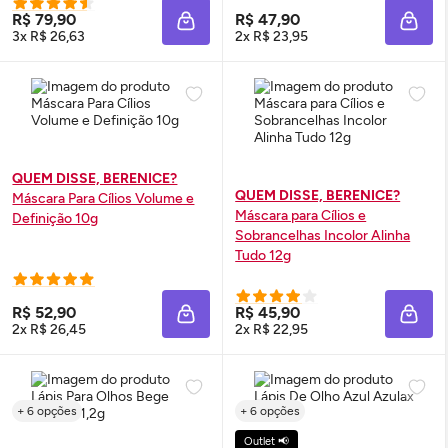
R$ 79,90
R$ 47,90
ADICIONAR À SACOLA
ADIC
3x R$ 26,63
2x R$ 23,95
QUEM DISSE, BERENICE?
QUEM DISSE, BERENICE?
Máscara Para Cílios Volume e
Máscara para Cílios e
Definição 10g
Sobrancelhas Incolor Alinha
Tudo 12g
R$ 52,90
R$ 45,90
ADICIONAR À SACOLA
ADIC
2x R$ 26,45
2x R$ 22,95
+ 6 opções
+ 6 opções
Outlet 📢