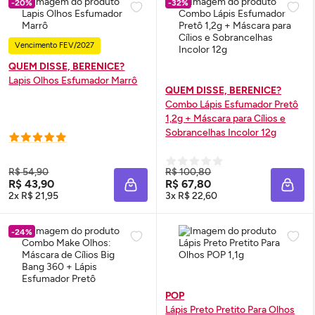
-20%
-32%
Vencimento FEV/2027
QUEM DISSE, BERENICE?
Lapis Olhos Esfumador Marrô
QUEM DISSE, BERENICE?
Combo Lápis Esfumador Pretô
1,2g + Máscara para Cílios e
Sobrancelhas Incolor 12g
R$ 54,90
R$ 100,80
R$ 43,90
R$ 67,80
ADICIONAR À SACOLA
ADIC
2x R$ 21,95
3x R$ 22,60
-24%
POP
Lápis Preto Pretito Para Olhos