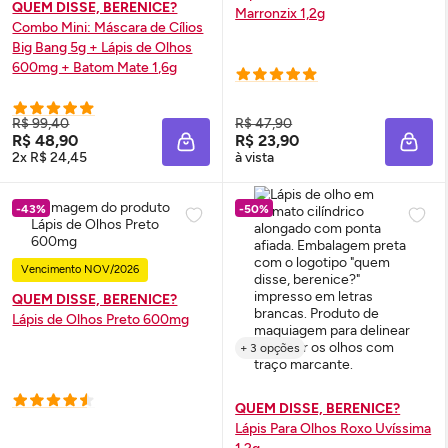
QUEM DISSE, BERENICE?
Marronzix 1,2g
Combo Mini: Máscara de Cílios
Big Bang 5g + Lápis de Olhos
600mg + Batom Mate 1,6g
R$ 99,40
R$ 47,90
R$ 48,90
R$ 23,90
ADICIONAR À SACOLA
ADIC
2x R$ 24,45
à vista
-43%
-50%
Vencimento NOV/2026
QUEM DISSE, BERENICE?
Lápis de Olhos Preto 600mg
+ 3 opções
QUEM DISSE, BERENICE?
Lápis Para Olhos Roxo Uvíssima