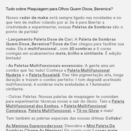
Tudo sobre Maquiagem para Olhos Quem Disse, Berenice?
Nosso
radar de
make
está sempre ligado nas novidades e no
que tem de melhor rolando por aí. Se é para libertar a
criatividade e experimentar, nossas
Paletas de Sombras
são o
ponto de partida!
- Lançamento Paleta Dose de Cor:
A
Paleta de Sombras
Quem Disse, Berenice? Dose de Cor
chegou para facilitar sua
make
. Ela é
multifuncional
, com
20 sombras
e 5 cores
coringas em acabamentos
mate, brilho e cintilante
. É edição
limitada!
- As Paletas Multifuncionais essenciais:
A gente ama um
combo que faz tudo! Conheça a
Paleta Multifuncional
Nudete
e a
Paleta Roselelê
. Elas têm pigmentação alta, longa
duração e trazem o combo perfeito: 1 tom degradê acetinado
multifuncional, 4 sombras mate aveludadas e 1 iluminador
cintilante.
- Outras Paletas: Nossas paletas de maquiagem te convidam
para experimentar técnicas novas e sair do óbvio. Tem a
Paleta
Multifuncional dos Sonhos
, a
Paleta Multifuncional
Camaleoa
,
Paleta Multifuncional
, a
Tô no Glow
e mais!
Tem também as paletas especiais das nossas últimas
Collabs
!
As Meninas Superpoderosas
:
Descubra a
Mini Paleta De
Sombras Chame As Meninas
! Ela conta com
2
cores mate