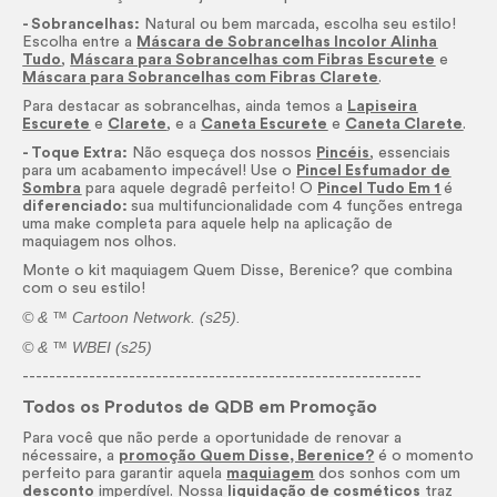
- Sobrancelhas:
Natural ou bem marcada, escolha seu estilo!
Escolha entre a
Máscara de Sobrancelhas Incolor Alinha
Tudo
,
Máscara para Sobrancelhas com Fibras Escurete
e
Máscara para Sobrancelhas com Fibras Clarete
.
Para destacar as sobrancelhas, ainda temos a
Lapiseira
Escurete
e
Clarete
, e a
Caneta Escurete
e
Caneta Clarete
.
- Toque Extra:
Não esqueça dos nossos
Pincéis
, essenciais
para um acabamento impecável! Use o
Pincel Esfumador de
Sombra
para aquele degradê perfeito! O
Pincel Tudo Em 1
é
diferenciado:
sua multifuncionalidade com 4 funções entrega
uma
make
completa para aquele help na aplicação de
maquiagem nos olhos.
Monte o kit maquiagem Quem Disse, Berenice? que combina
com o seu estilo!
© & ™ Cartoon Network. (s25).
© & ™ WBEI (s25)
------------------------------------------------------------
Todos os Produtos de QDB em Promoção
Para você que não perde a oportunidade de renovar a
nécessaire
, a
promoção Quem Disse, Berenice?
é o momento
perfeito para garantir aquela
maquiagem
dos sonhos com um
desconto
imperdível. Nossa
liquidação de cosméticos
traz