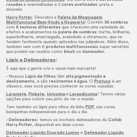
rosadas
e avermelhadas e 2
cores acetinadas
: prata e
dourado.
Harry Potter
: Descubra a
Paleta de Maquiagem
Multifuncional Bem-Vindo à Hogwarts
! Contém
36 sombras
com
6 texturas diferentes
que oferecem uma variedade de
efeitos e acabamentos na
paleta de sombras
: matte, brilhante,
superbrilhante, amanteigada, aveludado e ultramacio, que se
fundem facilmente quando aplicados nas pálpebras. Além disso,
também vem com 6
produtos multifuncionais
super versáteis
que podem ser usados como
blush
ou
iluminador
.
Lápis e Delineadores
:
É aqui que a gente cria o visual mais marcante!
-
Nossos
Lápis de Olhos
têm
alta pigmentação e
deslizamento
, e são
resistentes à água
. O
Pretuco
é um
clássico, mas você precisa conhecer as cores ousadas:
Laranjete
,
Pinkete
,
Uvíssima
e
Lavandíssima
! Temos várias
opções para colorir seu jeito de ver o mundo.
Tem também os lápis para olhos da linha
POP
, nas cores
basiquinhas indispensáveis para o dia a dia.
- Delineadores:
temos os incríveis delineadores da
Collab
Harry Potter
, disponível em duas cores:
Delineador Líquido Dourado Lumos
e
Delineador Líquido