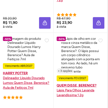
1,2g
R$ 20,90
R$ 47,90
R$ 11,90
R$ 23,90
ADICIONAR À SACOLA
ADIC
à vista
à vista
-50%
-50%
Vencimento ABR/2027
+ 3 opções
HARRY POTTER
Delineador Líquido Dourado
Vencimento FEV/2027
Lumos Quem Disse, Berenice?
QUEM DISSE, BERENICE?
Aula de Feitiços 7ml
Lápis Para Olhos Lavanda
Lavandíssima 1,2g