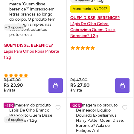
Vencimento JAN/2027
QUEM DISSE, BERENICE?
Lápis De Olho Cobre
+ 3 opções
Cobrezimo Quem Disse,
Berenice? 1,2g
QUEM DISSE, BERENICE?
Lápis Para Olhos Rosa Pinkete
1,2g
R$ 47,90
R$ 47,90
R$ 23,90
R$ 27,90
ADICIONAR À SACOLA
ADIC
à vista
à vista
-41%
-30%
+ 6 opções