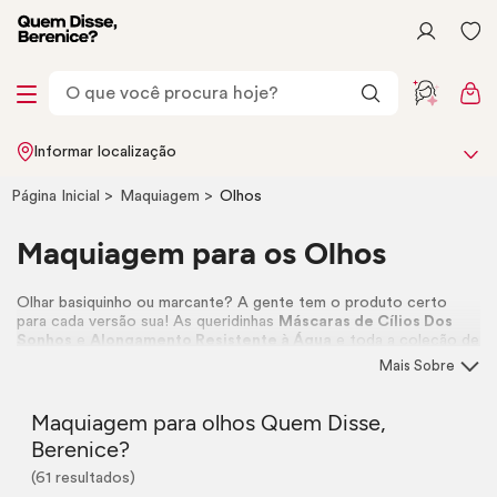
Informar localização
Página Inicial
Maquiagem
Olhos
Maquiagem para os Olhos
Olhar basiquinho ou marcante? A gente tem o produto certo
para cada versão sua! As queridinhas
Máscaras de Cílios Dos
Sonhos
e
Alongamento Resistente à Água
e toda a coleção de
Paletas Multifuncionais
, delineadores e glitters te esperam!
Mais Sobre
Quem disse que precisa de regras? Vem ver!
Maquiagem para olhos Quem Disse,
Berenice?
(61 resultados)