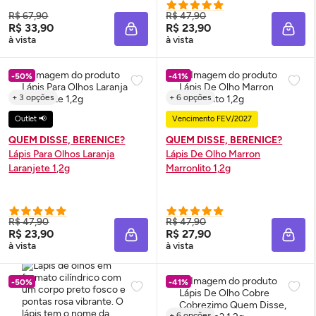
R$ 67,90
R$ 47,90
R$ 33,90
R$ 23,90
ADICIONAR À SACOLA
ADIC
à vista
à vista
-50%
-41%
+ 3 opções
+ 6 opções
Outlet 📢
Vencimento FEV/2027
QUEM DISSE, BERENICE?
QUEM DISSE, BERENICE?
Lápis Para Olhos Laranja
Lápis De Olho Marron
Laranjete 1,2g
Marronlito 1,2g
R$ 47,90
R$ 47,90
R$ 23,90
R$ 27,90
ADICIONAR À SACOLA
ADIC
à vista
à vista
-50%
-41%
+ 6 opções