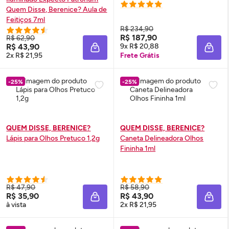
Quem Disse, Berenice? Aula de
Feitiços 7ml
R$ 234,90
R$ 187,90
R$ 62,90
R$ 43,90
9x R$ 20,88
ADICIONAR À SACOLA
ADIC
2x R$ 21,95
Frete Grátis
-25%
-25%
QUEM DISSE, BERENICE?
QUEM DISSE, BERENICE?
Lápis para Olhos Pretuco 1,2g
Caneta Delineadora Olhos
Fininha 1ml
R$ 47,90
R$ 58,90
R$ 35,90
R$ 43,90
ADICIONAR À SACOLA
ADIC
à vista
2x R$ 21,95