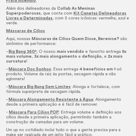
Prata Incêndio
.
Além dos delineadores da
Collab As Meninas
Superpoderosas
, que conta com
Kit Canetas Delineadoras
Livres e Determinadas
, com 3 cores icônicas: vermelha, azul e
verde.
Máscaras de Cílios
Aqui, nossas
Máscaras de Cílios Quem Disse, Berenice?
são
sinônimo de performance:
-
Big Bang 360º
: O nosso
mais vendido
e favorito entrega
5x
mais volume
,
3x mais alongamento
e
definição
, e
2x mais
curvatura
!
-
Máscara Dos Sonhos
: Essa entrega
4 benefícios em 1
só
produto. Volume da raiz às pontas, secagem rápida e não
aglomera!
-
Máscara Big Bang Sem Limites
: Alonga e fortalece, com
fórmula superpreta de secagem rápida.
-
Máscara Alongamento Resistente à Água
: Alongamento
desde a primeira aplicação e é fácil de remover.
-
Máscara Para Cílios POP
: Entrega volume e definição aos
cílios desde a primeira aplicação, permitindo também a
construção de camadas para um volume.
Um up no cotidiado inclui tudo o que a gente precisa para a
make
ser realçada de um jeito fácil e prático.