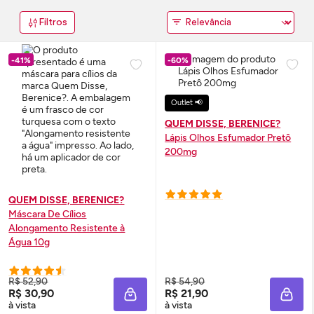
Filtros
-41%
-60%
Outlet 📢
QUEM DISSE, BERENICE?
Lápis Olhos Esfumador Pretô
200mg
QUEM DISSE, BERENICE?
Máscara De Cílios
Alongamento Resistente à
Água 10g
R$ 52,90
R$ 54,90
R$ 30,90
R$ 21,90
ADICIONAR À SACOLA
ADIC
à vista
à vista