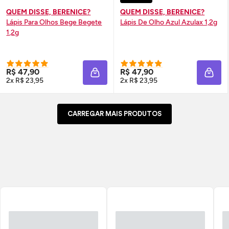
QUEM DISSE, BERENICE?
QUEM DISSE, BERENICE?
Lápis Para Olhos Bege Begete
Lápis De Olho Azul Azulax 1,2g
1,2g
R$ 47,90
R$ 47,90
ADICIONAR À SACOLA
ADIC
2x R$ 23,95
2x R$ 23,95
CARREGAR MAIS PRODUTOS