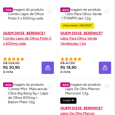
-70%
-60%
+ 6 opções
Vencimento JAN/2027
QUEM DISSE, BERENICE?
QUEM DISSE, BERENICE?
Combo Lápis de Olhos Preto 5
Lápis Para Olhos Verde
x 600mg cada
Verdezulex 1,2g
R$ 104,50
R$ 47,90
R$ 30,90
R$ 18,90
ADICIONAR À SACOLA
ADIC
à vista
à vista
-50%
-50%
Outlet 📢
QUEM DISSE, BERENICE?
Lápis De Olho Marron