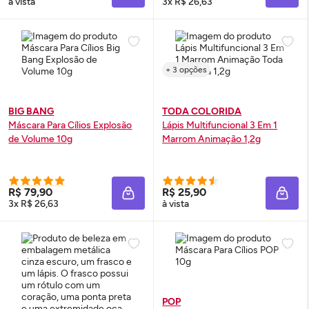
à vista
3x R$ 26,63
+ 3 opções
BIG BANG
TODA COLORIDA
Máscara Para Cílios Explosão
Lápis Multifuncional 3 Em 1
de Volume 10g
Marrom Animação 1,2g
R$ 79,90
R$ 25,90
ADICIONAR À SACOLA
ADIC
3x R$ 26,63
à vista
POP