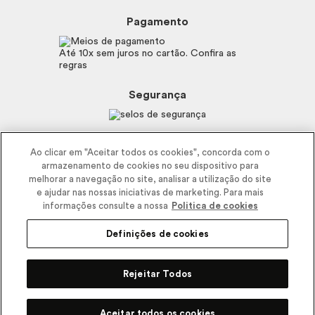
Perguntas Frequentes
Preferências de Cookies
Boticário
Mapa do Site
Pagamento
Consumidor.gov.br
Eudora
Fale Conosco
Código de defesa do consumidor
Vult
Até 10x sem juros no cartão. Confira as
E-mail
Trabalhe com a gente
regras
O.U.i
Sustentabilidade
Truss
Recicla
Segurança
Dr. Jones
Recomendações Covid19
Menu de Makes
Siga a empresa nas redes
Ao clicar em "Aceitar todos os cookies", concorda com o
armazenamento de cookies no seu dispositivo para
melhorar a navegação no site, analisar a utilização do site
e ajudar nas nossas iniciativas de marketing. Para mais
informações consulte a nossa
Politica de cookies
Definições de cookies
2025 - Interbelle Comércio de Produtos de Beleza LTDA.
Rodovia Régis Bitencourt, Km 437, Ribeirão Vermelho, Registro, SP,
Rejeitar Todos
CEP 11900-000 | CNPJ/MF 11.137.051/0406-41 IE 574.066.180.111
R$
29,90
Comprar
Pode Confiar
Aceitar todos os cookies