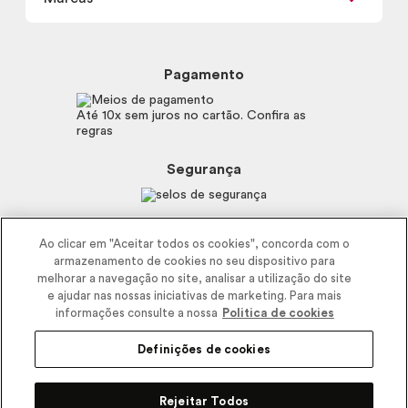
Frete e Entrega
Política de Privacidade
Trocas e Devoluções
Proteja-se Contra Fraudes
Beleza na Web
Perguntas Frequentes
Preferências de Cookies
Boticário
Mapa do Site
Pagamento
Consumidor.gov.br
Eudora
Fale Conosco
Código de defesa do consumidor
Vult
Até 10x sem juros no cartão. Confira as
E-mail
Trabalhe com a gente
regras
O.U.i
Sustentabilidade
Truss
Recicla
Segurança
Dr. Jones
Recomendações Covid19
Menu de Makes
Siga a empresa nas redes
Ao clicar em "Aceitar todos os cookies", concorda com o
armazenamento de cookies no seu dispositivo para
melhorar a navegação no site, analisar a utilização do site
e ajudar nas nossas iniciativas de marketing. Para mais
informações consulte a nossa
Politica de cookies
Definições de cookies
2025 - Interbelle Comércio de Produtos de Beleza LTDA.
Rodovia Régis Bitencourt, Km 437, Ribeirão Vermelho, Registro, SP,
Rejeitar Todos
CEP 11900-000 | CNPJ/MF 11.137.051/0406-41 IE 574.066.180.111