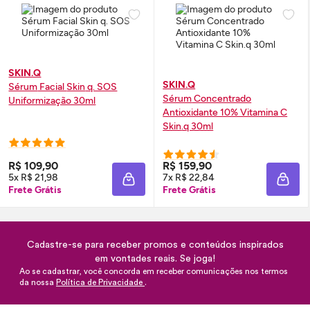
SKIN.Q
SKIN.Q
Sérum
Facial
Skin
q. SOS
Sérum
Concentrado
Uniformização 30ml
Antioxidante 10% Vitamina C
Skin
.q 30ml
R$ 109,90
R$ 159,90
5x R$ 21,98
7x R$ 22,84
ADICIONAR À SACOLA
ADIC
Frete Grátis
Frete Grátis
Cadastre-se para receber promos e conteúdos inspirados
em vontades reais. Se joga!
Ao se cadastrar, você concorda em receber comunicações nos termos
da nossa
Política de Privacidade
.