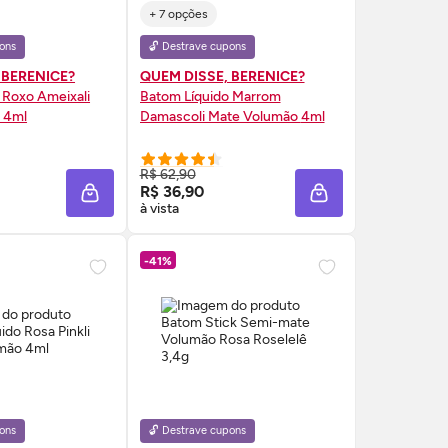
+ 7 opções
ons
🔓 Destrave cupons
 BERENICE?
QUEM DISSE, BERENICE?
 Roxo Ameixali
Batom Líquido Marrom
 4ml
Damascoli Mate Volumão 4ml
RE AGORA ❯
COMPRE AGORA ❯
R$ 62,90
R$ 36,90
A
ADICIONAR À SACOLA
ADICIONAR À SAC
à vista
-41%
ons
🔓 Destrave cupons