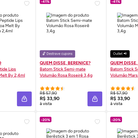
-41%
-41%
🔓 Destrave cupons
Outlet 📢
O
QUEM DISSE, BERENICE?
QUEM DISSE,
tide Lips
Batom Stick Semi-mate
Batom Stick 
elt By 2,4ml
Volumão Rosa Roseirê 3,4g
Volumão Marsa
 AGORA ❯
COMPRE AGORA ❯
COMP
R$ 57,90
R$ 57,90
R$ 33,90
R$ 33,90
ADICIONAR À SACOLA
ADICIONAR À SACOL
à vista
à vista
-20%
-20%