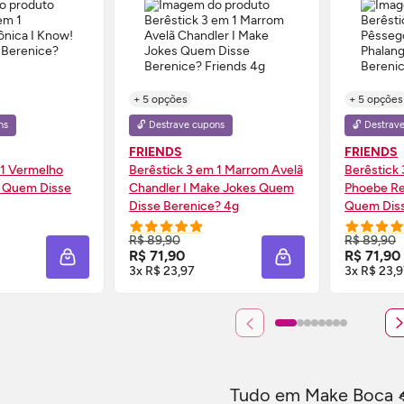
+ 5 opções
+ 5 opções
ns
🔓 Destrave cupons
🔓 Destrav
FRIENDS
FRIENDS
 1 Vermelho
Berêstick 3 em 1 Marrom Avelã
Berêstick
! Quem Disse
Chandler I
Make
Jokes Quem
Phoebe Re
Disse Berenice? 4g
Quem Diss
 AGORA ❯
COMPRE AGORA ❯
CO
R$ 89,90
R$ 89,90
R$ 71,90
R$ 71,90
ADICIONAR À SACOLA
ADICIONAR À SACO
3x R$ 23,97
3x R$ 23,
Tudo em
Make
Boca 