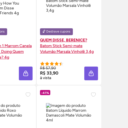
ons
🔓 Destrave cupons
QUEM DISSE, BERENICE?
m 1 Marrom Canela
Batom Stick Semi-mate
u Doing Quem
Volumão Marsala Vinholê 3,4g
e? 4g
RE AGORA ❯
COMPRE AGORA ❯
R$ 57,90
R$ 33,90
A
ADICIONAR À SACOLA
ADICIONAR À SAC
à vista
-41%