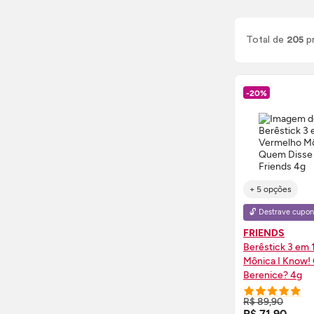
Total de
205
p
-20%
+ 5 opções
🔓 Destrave cupon
FRIENDS
Berêstick 3 em 
Mônica I Know!
Berenice? 4g
COMPRE
R$ 89,90
R$ 71,90