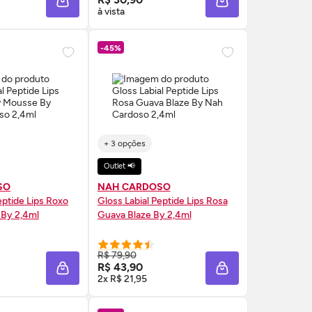
A
ADICIONAR À SACOLA
ADICIONAR À SAC
à vista
-45%
+ 3 opções
Outlet 📢
SO
NAH CARDOSO
eptide Lips Roxo
Gloss
Labial Peptide Lips Rosa
 By 2,4ml
Guava Blaze By 2,4ml
RE AGORA ❯
COMPRE AGORA ❯
R$ 79,90
R$ 43,90
A
ADICIONAR À SACOLA
ADICIONAR À SAC
2x R$ 21,95