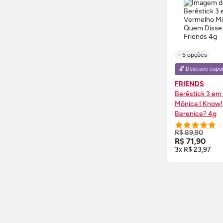
+ 5 opções
🔓 Destrave cupo
FRIENDS
Berêstick 3 em
Mônica I Know
Berenice? 4g
COMPRE
R$ 89,90
R$ 71,90
3x R$ 23,97