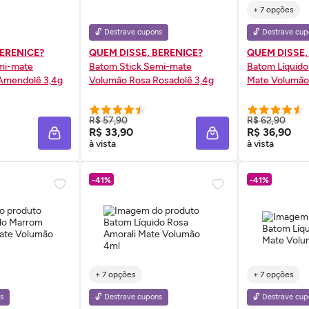
+ 7 opções
🔓 Destrave cupons
🔓 Destrave cup
BERENICE?
QUEM DISSE, BERENICE?
QUEM DISSE,
mi-mate
Batom Stick Semi-mate
Batom Líquido
Amendolê 3,4g
Volumão Rosa Rosadolê 3,4g
Mate Volumão
 AGORA ❯
COMPRE AGORA ❯
COMP
R$ 57,90
R$ 62,90
R$ 33,90
R$ 36,90
ADICIONAR À SACOLA
ADICIONAR À SACOL
à vista
à vista
-41%
-41%
+ 7 opções
+ 7 opções
s
🔓 Destrave cupons
🔓 Destrave cup