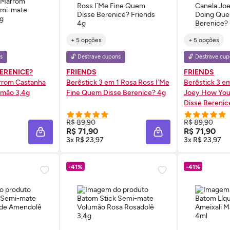
+ 5 opções
+ 5 opções
s
🔓 Destrave cupons
🔓 Destrave cup
BERENICE?
FRIENDS
FRIENDS
rrom Castanha
Berêstick 3 em 1 Rosa Ross I`Me
Berêstick 3 e
umão 3,4g
Fine Quem Disse Berenice? 4g
Joey How Yo
Disse Berenic
 AGORA ❯
COMPRE AGORA ❯
COMP
R$ 89,90
R$ 89,90
R$ 71,90
R$ 71,90
ADICIONAR À SACOLA
ADICIONAR À SACOL
3x R$ 23,97
3x R$ 23,97
-41%
-41%