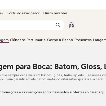
da?
Portal do revendedor
Quero revender
agem
Skincare
Perfumaria
Corpo & Banho
Presentes
Lançam
gem para Boca: Batom,
Gloss
,
a que sempre cabe mais um
batom
,
gloss
,
balm,
lip
oils
… na nossa vi
u! Vem garantir aquele batom metálico diferentão que é a sua cara!
 informações e as condições sobre descontos e ofertas ao clicar
aqui