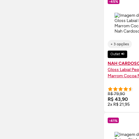
-45%
+ 3 opções
Outlet 📢
NAH CARDOS
Gloss
Labial Pep
Marrom Cocoa M
COMPRE
R$ 79,90
R$ 43,90
2x R$ 21,95
-41%