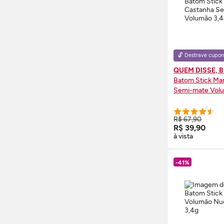
🔓 Destrave cupon
QUEM DISSE, 
Batom Stick Ma
Semi-mate Vol
COMPRE
R$ 67,90
R$ 39,90
à vista
-41%