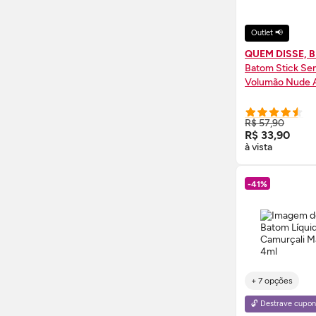
Outlet 📢
QUEM DISSE, 
Batom Stick Se
Volumão Nude 
COMPRE
R$ 57,90
R$ 33,90
à vista
-41%
+ 7 opções
🔓 Destrave cupon