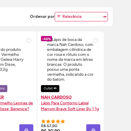
Ordenar por
-46%
ons
Outlet 📢
ER
NAH CARDOSO
ermelho Lesmas de
Lápis Para Contorno Labial
isse, Berenice?
Marrom Brave Soft Liner By 1,1g
RE AGORA ❯
COMPRE AGORA ❯
R$ 57,90
R$ 30,90