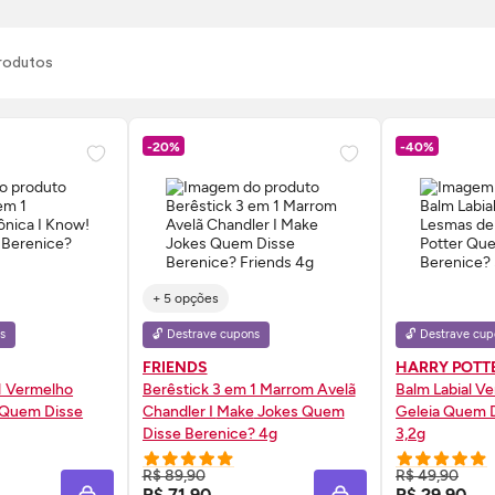
rodutos
-20%
-40%
+ 5 opções
s
🔓 Destrave cupons
🔓 Destrave cup
FRIENDS
HARRY POTT
1 Vermelho
Berêstick 3 em 1 Marrom Avelã
Balm Labial V
 Quem Disse
Chandler I
Make
Jokes Quem
Geleia Quem D
Disse Berenice? 4g
3,2g
 AGORA ❯
COMPRE AGORA ❯
COMP
R$ 89,90
R$ 49,90
R$ 71,90
R$ 29,90