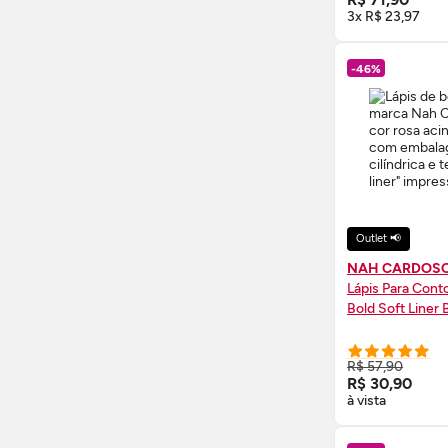
3x R$ 23,97
-46%
Outlet 📢
NAH CARDOS
Lápis Para Cont
Bold Soft Liner 
COMPRE
R$ 57,90
R$ 30,90
à vista