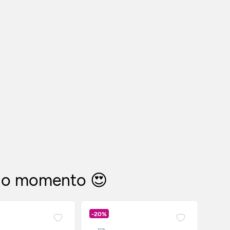
 do momento 😍
-20%
-20%