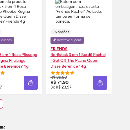
+ 5 opções
+ 5 o
e cupons
🔓 Destrave cupons
🔓 D
FRIENDS
FRIE
 3 em 1 Rosa Pêssego
Berêstick 3 em 1 Bordô Rachel
Berês
gina Phalange
I Got
Off
The PLane Quem
I`Me 
e Berenice? 4g
Disse Berenice? 4g
Beren
MPRE AGORA ❯
COMPRE AGORA ❯
R$ 89,90
R$ 8
R$ 71,90
R$ 7
LA
ADICIONAR À SACOLA
ADICIONAR À 
97
3x R$ 23,97
3x R$
: