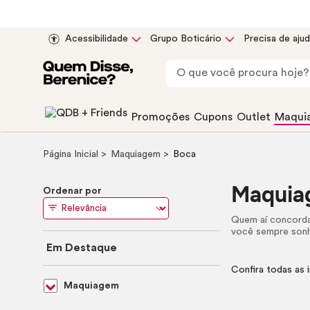
Acessibilidade
Grupo Boticário
Precisa de aju
Promoções
Cupons
Outlet
Maqui
Página Inicial
Maquiagem
Boca
Maquia
Ordenar por
Quem aí concord
você sempre sonho
Em Destaque
Confira todas as
Maquiagem