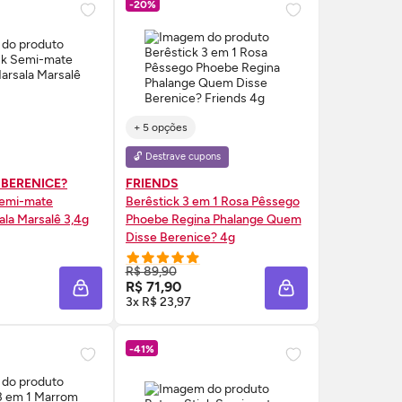
-20%
+ 5 opções
🔓 Destrave cupons
 BERENICE?
FRIENDS
Semi-mate
Berêstick 3 em 1 Rosa Pêssego
la Marsalê 3,4g
Phoebe Regina Phalange Quem
Disse Berenice? 4g
RE AGORA ❯
COMPRE AGORA ❯
R$ 89,90
R$ 71,90
A
ADICIONAR À SACOLA
ADICIONAR À SAC
3x R$ 23,97
-41%