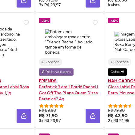
ADICIONAR À SACOLA
ADICIONAR À SACOL
3x R$ 23,97
à vista
-20%
-45%
+ 5 opções
+ 3 opções
🔓 Destrave cupons
Outlet 📢
O
FRIENDS
NAH CARDO
orno Labial Rosa
Berêstick 3 em 1 Bordô Rachel I
Gloss
Labial P
By 1,1g
Got
Off
The PLane Quem Disse
Berry Mousse
Berenice? 4g
 AGORA ❯
COMPRE AGORA ❯
COMP
R$ 89,90
R$ 79,90
R$ 71,90
R$ 43,90
ADICIONAR À SACOLA
ADICIONAR À SACOL
3x R$ 23,97
2x R$ 21,95