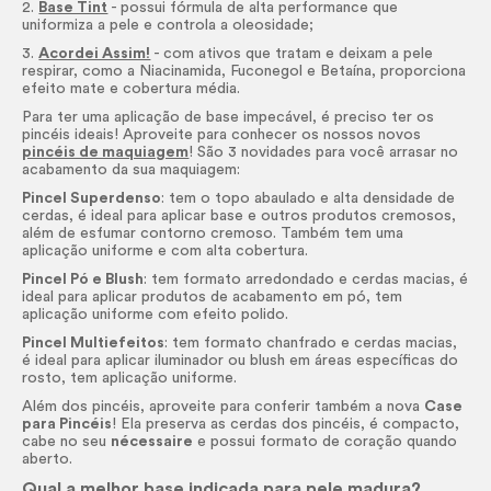
2.
Base Tint
- possui fórmula de alta performance que
uniformiza a pele e controla a oleosidade;
3.
Acordei Assim!
- com ativos que tratam e deixam a pele
respirar, como a Niacinamida, Fuconegol e Betaína, proporciona
efeito mate e cobertura média.
Para ter uma aplicação de base impecável, é preciso ter os
pincéis ideais! Aproveite para conhecer os nossos novos
pincéis de maquiagem
! São 3 novidades para você arrasar no
acabamento da sua maquiagem:
Pincel Superdenso
: tem o topo abaulado e alta densidade de
cerdas, é ideal para aplicar base e outros produtos cremosos,
além de esfumar contorno cremoso. Também tem uma
aplicação uniforme e com alta cobertura.
Pincel Pó e
Blush
: tem formato arredondado e cerdas macias, é
ideal para aplicar produtos de acabamento em pó, tem
aplicação uniforme com efeito polido.
Pincel Multiefeitos
: tem formato chanfrado e cerdas macias,
é ideal para aplicar iluminador ou
blush
em áreas específicas do
rosto, tem aplicação uniforme.
Além dos pincéis, aproveite para conferir também a nova
Case
para Pincéis
! Ela preserva as cerdas dos pincéis, é compacto,
cabe no seu
nécessaire
e possui formato de coração quando
aberto.
Qual a melhor base indicada para pele madura?