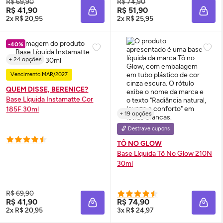
R$ 69,90
R$ 74,90
R$ 41,90
R$ 51,90
ADICIONAR À SACOLA
ADIC
2x R$ 20,95
2x R$ 25,95
-40%
+ 24 opções
Vencimento MAR/2027
QUEM DISSE, BERENICE?
Base Líquida Instamatte Cor
185F 30ml
+ 19 opções
🔓 Destrave cupons
TÔ NO GLOW
Base Líquida Tô No
Glow
210N
30ml
R$ 69,90
R$ 41,90
R$ 74,90
ADICIONAR À SACOLA
ADIC
2x R$ 20,95
3x R$ 24,97