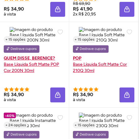
R$ 69,90
R$ 34,90
R$ 41,90
ADICIONAR À SACOLA
ADIC
à vista
2x R$ 20,95
+ 15 opções
+ 15 opções
🔓 Destrave cupons
🔓 Destrave cupons
QUEM DISSE, BERENICE?
POP
Base Líquida Soft Matte POP
Base Líquida Soft Matte Cor
Cor 200N 30ml
210Q 30ml
R$ 34,90
R$ 34,90
ADICIONAR À SACOLA
ADIC
à vista
à vista
-40%
+ 24 opções
+ 15 opções
🔓 Destrave cupons
🔓 Destrave cupons