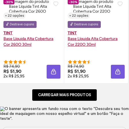
-30%
-30%
+ 22 opções
+ 22 opções
🔓 Destrave cupons
🔓 Destrave cupons
TINT
TINT
Base Líquida Alta Cobertura
Base Líquida Alta Cobertura
Cor 260O 30ml
Cor 220O 30ml
R$ 74,90
R$ 74,90
R$ 51,90
R$ 51,90
ADICIONAR À SACOLA
ADIC
2x R$ 25,95
2x R$ 25,95
CARREGAR MAIS PRODUTOS