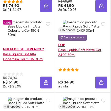
R$ 69,90
R$ 74,90
R$ 41,90
ADICIONAR À SACOLA
ADIC
3x R$ 24,97
2x R$ 20,95
-30%
+ 15 opções
🔓 Destrave cupons
POP
QUEM DISSE, BERENICE?
Base Líquida Soft Matte Cor
Base Líquida
Tint
Alta
240F 30ml
Cobertura Cor 190N 30ml
R$ 74,90
R$ 51,90
R$ 34,90
ADICIONAR À SACOLA
ADIC
2x R$ 25,95
à vista
+ 15 opções
+ 15 opções