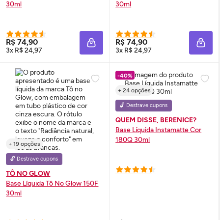
30ml
30ml
R$ 74,90
R$ 74,90
ADICIONAR À SACOLA
ADIC
3x R$ 24,97
3x R$ 24,97
-40%
+ 24 opções
🔓 Destrave cupons
QUEM DISSE, BERENICE?
Base Líquida Instamatte Cor
180Q 30ml
+ 19 opções
🔓 Destrave cupons
TÔ NO GLOW
Base Líquida Tô No
Glow
150F
30ml