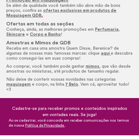
Se além de qualidade você também não abre mão de bons
preços, confira as
ofertas exclusivas em produtos de
Maquiagem QDB
.
Ofertas em todas as seções
Conheça, ainda, as melhores promoções em
Perfumaria
,
Skincare
e
Corpo e Banho
!
Amostras e Mimos de QDB
Receba em casa uma amostra Quem Disse, Berenice? de
algumas de nossas mais famosas marcas: clique
aqui
e descubra
como consegui-las em suas compras!
Ao comprar, você também pode ganhar
mimos
, que vão desde
amostras ou miniaturas, até produtos de tamanho regular.
Não deixe de conferir nossas novidades nas categorias
maquiagem
e corpo, na linha
7 Belo
. Vem cá, aproveitar tudo!
<3
Cadastre-se para receber promos e conteúdos inspirados
em vontades reais. Se joga!
Ao se cadastrar, você concorda em receber comunicações nos termos
da nossa
Política de Privacidade
.