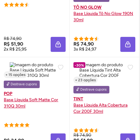
TÔ NO GLOW
Base Líquida Tô No
Glow
190N
30ml
R$ 74,90
R$ 51,90
R$ 74,90
ADICIONAR À SACOLA
ADIC
2x R$ 25,95
3x R$ 24,97
-30%
+ 15 opções
+ 23 opções
🔓 Destrave cupons
🔓 Destrave cupons
POP
TINT
Base Líquida Soft Matte Cor
Base Líquida Alta Cobertura
310Q 30ml
Cor 200F 30ml
R$ 74,90