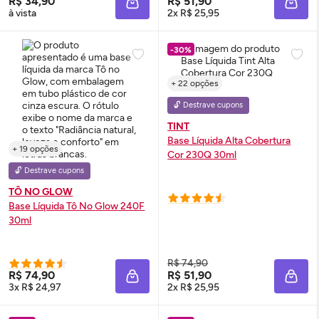
R$ 34,90
R$ 51,90
ADICIONAR À SACOLA
ADIC
à vista
2x R$ 25,95
-30%
+ 22 opções
🔓 Destrave cupons
TINT
Base Líquida Alta Cobertura
+ 19 opções
Cor 230Q 30ml
🔓 Destrave cupons
TÔ NO GLOW
Base Líquida Tô No
Glow
240F
30ml
R$ 74,90
R$ 74,90
R$ 51,90
ADICIONAR À SACOLA
ADIC
3x R$ 24,97
2x R$ 25,95