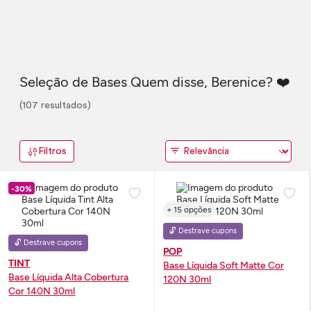
Seleção de Bases Quem disse, Berenice? ❤️
(107 resultados)
Filtros
-30%
+ 15 opções
🔓 Destrave cupons
🔓 Destrave cupons
POP
TINT
Base Líquida Soft Matte Cor
Base Líquida Alta Cobertura
120N 30ml
Cor 140N 30ml