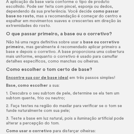
A aplicação da base varia conforme o tipo de produto
escolhido. Pode ser feita com pincel, esponja ou dedos,
dependendo da sua preferência. Você decide
como passar
base no rosto
, mas a recomendação
é começar
do centro e
espalhar em movimentos suaves e crescentes em direção às
extremidades do rosto.
O que passar primeiro, a base ou o corretivo?
Não há uma regra definitiva sobre usar a
base ou corretivo
primeiro
, mas geralmente é recomendado aplicar primeiro a
base e depois o corretivo. A base proporciona uma cobertura
mais uniforme, enquanto o corretivo é usado para camuflar
detalhes específicos, como manchas ou olheiras.
Como escolher o tom certo de base?
Encontre sua cor de base ideal
em três passos simples!
Base, como escolher
a sua:
1. Descubra o seu subtom de pele, determine se ela tem um
subtom quente, frio ou neutro;
2. Faça testes na região do maxilar para verificar se o tom se
funde naturalmente com sua pele;
3. Teste a base em luz natural, pois a iluminação artificial pode
alterar a percepção do tom.
Como usar o corretivo
para disfarçar olheiras: