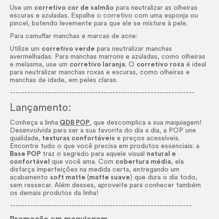
Use um
corretivo cor de salmão
para neutralizar as olheiras
escuras e azuladas. Espalhe o corretivo com uma esponja ou
pincel, batendo levemente para que ele se misture à pele.
Para camuflar manchas e marcas de acne:
Utilize um
corretivo verde
para neutralizar manchas
avermelhadas. Para manchas marrons e azuladas, como olheiras
e melasma, use um
corretivo laranja
. O
corretivo rosa
é ideal
para neutralizar manchas roxas e escuras, como olheiras e
manchas de idade, em peles claras.
---------------------------------------------------------------
Lançamento:
Conheça a linha
QDB POP
, que descomplica a sua maquiagem!
Desenvolvida para ser a sua favorita do dia a dia, a POP une
qualidade,
texturas confortáveis
e preços acessíveis.
Encontre tudo o que você precisa em produtos essenciais: a
Base POP
traz o segredo para aquele visual
natural e
confortável
que você ama. Com
cobertura média
, ela
disfarça imperfeições na medida certa, entregando um
acabamento
soft matte
(
matte suave
) que dura o dia todo,
sem ressecar. Além desses, aproveite para conhecer também
os demais produtos da linha!
--------------------------------------------------------------
Promoção em maquiagem