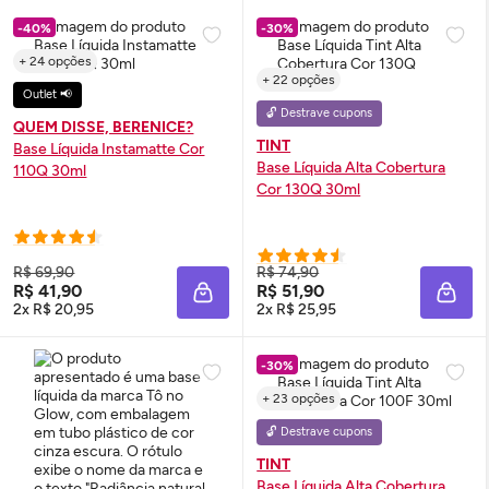
-40%
-30%
+ 24 opções
+ 22 opções
Outlet 📢
🔓 Destrave cupons
QUEM DISSE, BERENICE?
TINT
Base Líquida Instamatte Cor
Base Líquida Alta Cobertura
110Q 30ml
Cor 130Q 30ml
R$ 69,90
R$ 74,90
R$ 41,90
R$ 51,90
ADICIONAR À SACOLA
ADIC
2x R$ 20,95
2x R$ 25,95
-30%
+ 23 opções
🔓 Destrave cupons
TINT
Base Líquida Alta Cobertura