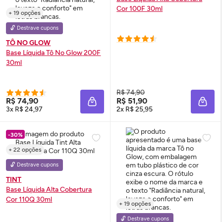
Cor 100F 30ml
+ 19 opções
🔓 Destrave cupons
TÔ NO GLOW
Base Líquida Tô No
Glow
200F
30ml
R$ 74,90
R$ 74,90
R$ 51,90
ADICIONAR À SACOLA
ADIC
3x R$ 24,97
2x R$ 25,95
-30%
+ 22 opções
🔓 Destrave cupons
TINT
Base Líquida Alta Cobertura
Cor 110Q 30ml
+ 19 opções
🔓 Destrave cupons