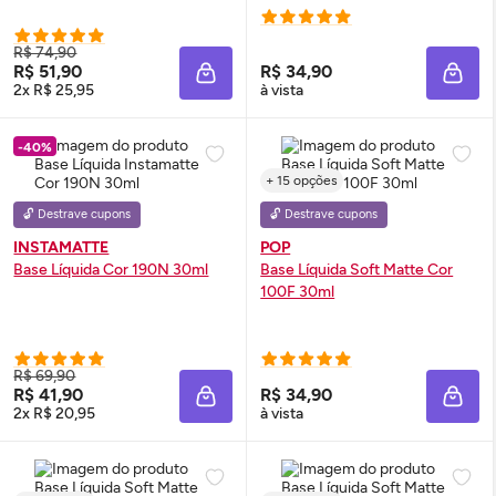
R$ 74,90
R$ 51,90
R$ 34,90
ADICIONAR À SACOLA
ADIC
2x R$ 25,95
à vista
-40%
+ 15 opções
🔓 Destrave cupons
🔓 Destrave cupons
INSTAMATTE
POP
Base Líquida Cor 190N 30ml
Base Líquida Soft Matte Cor
100F 30ml
R$ 69,90
R$ 41,90
R$ 34,90
ADICIONAR À SACOLA
ADIC
2x R$ 20,95
à vista