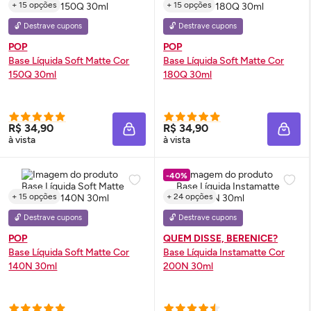
+ 15 opções
+ 15 opções
🔓 Destrave cupons
🔓 Destrave cupons
POP
POP
Base Líquida Soft Matte Cor
Base Líquida Soft Matte Cor
150Q 30ml
180Q 30ml
R$ 34,90
R$ 34,90
ADICIONAR À SACOLA
ADIC
à vista
à vista
-40%
+ 15 opções
+ 24 opções
🔓 Destrave cupons
🔓 Destrave cupons
POP
QUEM DISSE, BERENICE?
Base Líquida Soft Matte Cor
Base Líquida Instamatte Cor
140N 30ml
200N 30ml