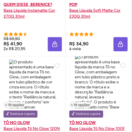
QUEM DISSE, BERENICE?
POP
Base Líquida Instamatte Cor
Base Líquida Soft Matte Cor
270Q 30ml
230Q 30ml
R$ 69,90
R$ 41,90
R$ 34,90
ADICIONAR À SACOLA
ADIC
2x R$ 20,95
à vista
+ 19 opções
+ 19 opções
🔓 Destrave cupons
🔓 Destrave cupons
TÔ NO GLOW
TÔ NO GLOW
Base Líquida Tô No
Glow
120N
Base Líquida Tô No
Glow
100F