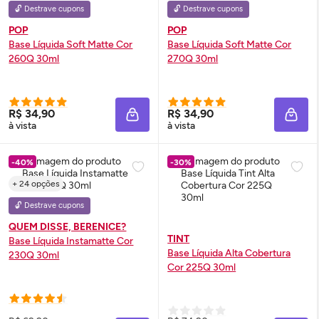
🔓 Destrave cupons
🔓 Destrave cupons
POP
POP
Base Líquida Soft Matte Cor
Base Líquida Soft Matte Cor
260Q 30ml
270Q 30ml
R$ 34,90
R$ 34,90
ADICIONAR À SACOLA
ADIC
à vista
à vista
-40%
-30%
+ 24 opções
🔓 Destrave cupons
QUEM DISSE, BERENICE?
TINT
Base Líquida Instamatte Cor
Base Líquida Alta Cobertura
230Q 30ml
Cor 225Q 30ml