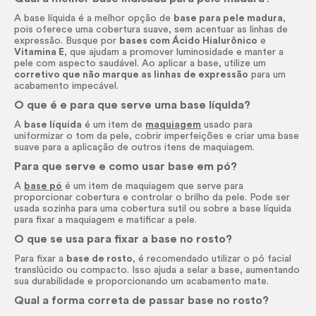
A base líquida é a melhor opção de
base para pele madura
,
pois oferece uma cobertura suave, sem acentuar as linhas de
expressão. Busque por
bases com Ácido Hialurônico
e
Vitamina E
, que ajudam a promover luminosidade e manter a
pele com aspecto saudável. Ao aplicar a base, utilize um
corretivo que não marque as linhas de expressão
para um
acabamento impecável.
O que é e para que serve uma base líquida?
A
base líquida
é um item de
maquiagem
usado para
uniformizar o tom da pele, cobrir imperfeições e criar uma base
suave para a aplicação de outros itens de maquiagem.
Para que serve e como usar base em pó?
A
base pó
é um item de maquiagem que serve para
proporcionar cobertura e controlar o brilho da pele. Pode ser
usada sozinha para uma cobertura sutil ou sobre a base líquida
para fixar a maquiagem e matificar a pele.
O que se usa para fixar a base no rosto?
Para fixar a
base de rosto
, é recomendado utilizar o pó facial
translúcido ou compacto. Isso ajuda a selar a base, aumentando
sua durabilidade e proporcionando um acabamento mate.
Qual a forma correta de passar base no rosto?