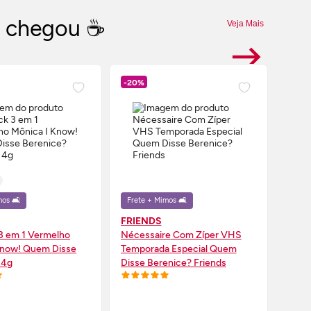
a chegou ☕
Veja Mais
-20%
-20%
+ 5 o
os 🛋️
Frete + Mimos 🛋️
Frete
FRIENDS
FRIE
 3 em 1 Vermelho
Nécessaire
Com Zíper VHS
Berês
Know! Quem Disse
Temporada Especial Quem
Cane
 4g
Disse Berenice? Friends
Quem