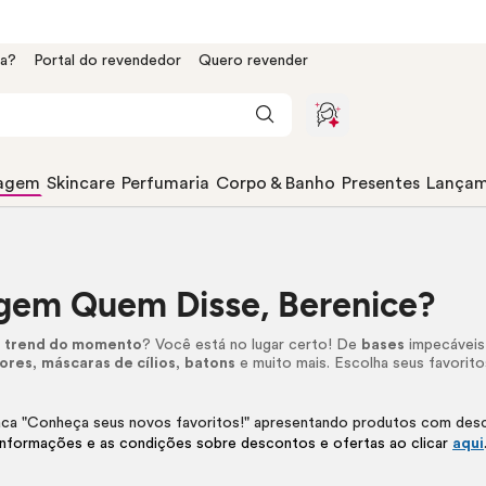
da?
Portal do revendedor
Quero revender
agem
Skincare
Perfumaria
Corpo & Banho
Presentes
Lançam
gem Quem Disse, Berenice?
a
trend do momento
? Você está no lugar certo! De
bases
impecáveis
ores
,
máscaras de cílios
,
batons
e muito mais. Escolha seus favoritos
informações e as condições sobre descontos e ofertas ao clicar
aqui