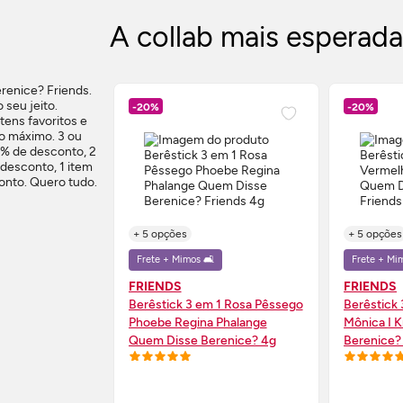
A collab mais esperad
-20%
-20%
+ 5 opções
+ 5 opções
Frete + Mimos 🛋️
Frete + Mim
FRIENDS
FRIENDS
Berêstick 3 em 1 Rosa Pêssego
Berêstick
Phoebe Regina Phalange
Mônica I 
Quem Disse Berenice? 4g
Berenice?