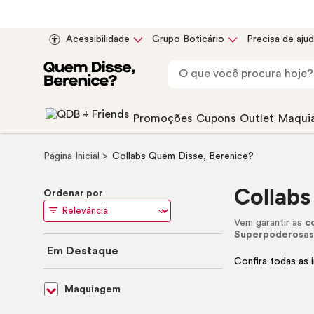
Acessibilidade
Grupo Boticário
Precisa de aju
Promoções
Cupons
Outlet
Maqui
Página Inicial
Collabs Quem Disse, Berenice?
Collabs
Ordenar por
Vem garantir as
c
Superpoderosa
Em Destaque
Confira todas as 
Maquiagem