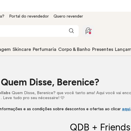
da?
Portal do revendedor
Quero revender
agem
Skincare
Perfumaria
Corpo & Banho
Presentes
Lançam
 Quem Disse, Berenice?
ollabs
Quem Disse, Berenice? que você tanto ama! Aqui você vai encon
s
. Leve tudo pro seu
nécessaire
! 🩷
informações e as condições sobre descontos e ofertas ao clicar
aqui
QDB + Friend