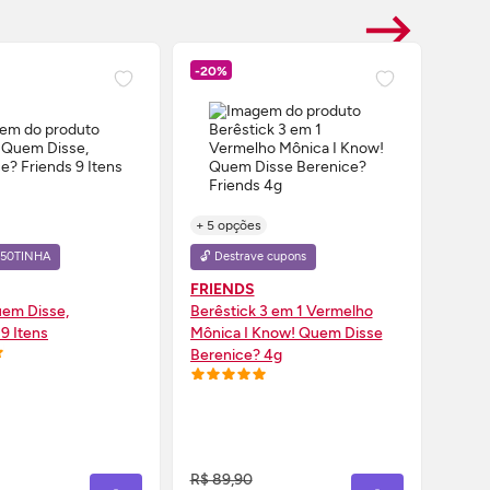
-20%
-20%
+ 5 opções
+ 5 o
: 50TINHA
🔓 Destrave cupons
🔓 D
FRIENDS
FRIE
em Disse,
Berêstick 3 em 1 Vermelho
Berês
9 Itens
Mônica I Know! Quem Disse
I`Me 
Berenice? 4g
Beren
MPRE AGORA ❯
COMPRE AGORA ❯
R$ 89,90
R$ 8