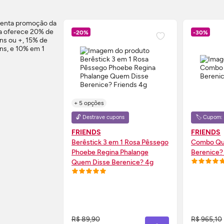
-20%
-30%
+ 5 opções
🔓 Destrave cupons
🏷️ Cupom
FRIENDS
FRIENDS
Berêstick 3 em 1 Rosa Pêssego
Combo Qu
Phoebe Regina Phalange
Berenice? 
Quem Disse Berenice? 4g
COMPRE AGORA ❯
CO
R$ 89,90
R$ 965,10