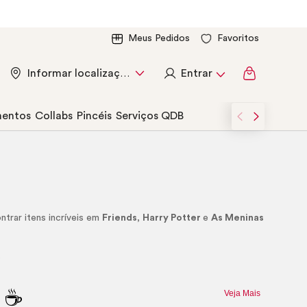
Meus Pedidos
Favoritos
Entrar
Informar localização
entos
Collabs
Pincéis
Serviços QDB
trar itens incríveis em
Friends
,
Harry Potter
e
As Meninas
.
s ☕
Veja Mais