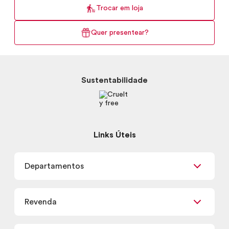
Trocar em loja
Quer presentear?
Sustentabilidade
Links Úteis
Departamentos
Maquiagem
Revenda
Skincare
Corpo e Banho
Já sou Revendedor