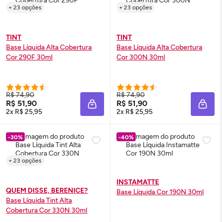
+ 23 opções
+ 23 opções
TINT
TINT
Base Líquida Alta Cobertura
Base Líquida Alta Cobertura
Cor 290F 30ml
Cor 300N 30ml
R$ 74,90
R$ 74,90
R$ 51,90
R$ 51,90
ADICIONAR À SACOLA
ADIC
2x R$ 25,95
2x R$ 25,95
-30%
-40%
+ 23 opções
INSTAMATTE
QUEM DISSE, BERENICE?
Base Líquida Cor 190N 30ml
Base Líquida
Tint
Alta
Cobertura Cor 330N 30ml