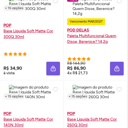
+ 15 opções
Vencimento MAR/2027
POP
POD DELAS
Base Líquida Soft Matte Cor
Paleta Multifuncional Quem
300Q 30ml
Disse, Berenice? 14,2g
R$ 144,90
R$ 34,90
R$ 86,90
ADICIONAR À SACOLA
ADIC
à vista
4x R$ 21,73
+ 15 opções
+ 15 opções
POP
POP
Base Líquida Soft Matte Cor
Base Líquida Soft Matte Cor
140N 30ml
260Q 30ml