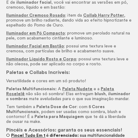
E de
iluminador facial
, você vai encontrar as versões em pó,
cremoso, líquido e em bastão:
Iluminador Cremoso Rosado
: item da
Collab Harry Potter
,
promove um brilho radiante, dando vida ao efeito hipnotizante e
espelhado do Pomo de Ouro.
Iluminador em Pó Compacto
: promove um perolado natural na
pele, com acabamento cintilante e luminoso.
Iluminador Facial em Bastão
: possui uma textura leve e
cremosa, com partículas de brilho e acabamento suave.
Iluminador Líquido Rosto e Corpo
: possui uma textura leve e
não oleosa, pode ser aplicado no corpo e rosto.
Paletas e Collabs Incríveis:
Versatilidade e cores em um só produto!
Paletas Multifuncionais:
A
Paleta Nudete
e a
Paleta
Roselelê
não são só sombra! Elas entregam
blush
,
iluminador
e
sombras
mate aveludadas para o que sua imaginação mandar.
Tem também a
Paleta Dose de Cor
: com
5 Cores
Multifuncionais
, podem ser usadas como sombra,
blush
e
contorno! É a
Paleta para Maquiagem
que te dá a liberdade
de ousar na
make.
Pincéis e Acessórios: garanta os seus essenciais!
O
Pincel Tudo Em 1
é
diferenciado:
sua multifuncionalidade