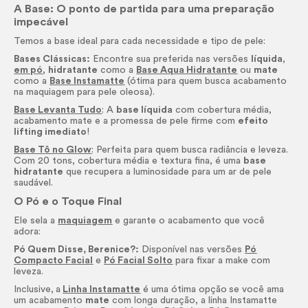
A Base: O ponto de partida para uma preparação
impecável
Temos a base ideal para cada necessidade e tipo de pele:
Bases Clássicas:
Encontre sua preferida nas versões
líquida
,
em pó
,
hidratante
como a
Base Aqua Hidratante
ou
mate
como a
Base Instamatte
(ótima para quem busca acabamento
na maquiagem para pele oleosa).
Base Levanta Tudo
: A
base líquida
com cobertura média,
acabamento mate e a promessa de pele firme com
efeito
lifting imediato
!
Base Tô no Glow
: Perfeita para quem busca radiância e leveza.
Com 20 tons, cobertura média e textura fina, é uma
base
hidratante
que recupera a luminosidade para um ar de pele
saudável.
O Pó e o Toque Final
Ele sela a
maquiagem
e garante o acabamento que você
adora:
Pó Quem Disse, Berenice?:
Disponível nas versões
Pó
Compacto Facial
e
Pó Facial
Solto
para fixar a
make
com
leveza.
Inclusive,
a
Linha Instamatte
é uma ótima opção
se você ama
um acabamento
mate
com longa duração, a linha Instamatte