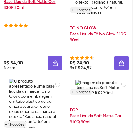
Base Líquida Soft Matte Cor
330F 30ml
+ 19 opções
TÔ NO GLOW
Base Líquida Tô No
Glow
310Q
30ml
R$ 34,90
R$ 74,90
ADICIONAR À SACOLA
ADIC
à vista
3x R$ 24,97
+ 15 opções
POP
Base Líquida Soft Matte Cor
310Q 30ml
+ 19 opções