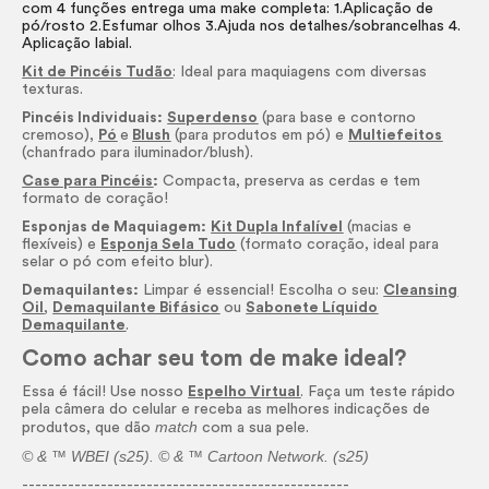
com 4 funções entrega uma make completa: 1.Aplicação de
pó/rosto 2.Esfumar olhos 3.Ajuda nos detalhes/sobrancelhas 4.
Aplicação labial.
Kit de Pincéis Tudão
: Ideal para maquiagens com diversas
texturas.
Pincéis Individuais:
Superdenso
(para base e contorno
cremoso),
Pó
e
Blush
(para produtos em pó) e
Multiefeitos
(chanfrado para iluminador/
blush).
Case para Pincéis
:
Compacta, preserva as cerdas e tem
formato de coração!
Esponjas de Maquiagem:
Kit Dupla Infalível
(macias e
flexíveis) e
Esponja Sela Tudo
(formato coração, ideal para
selar o pó com efeito blur).
Demaquilantes:
Limpar é essencial! Escolha o seu:
Cleansing
Oil
,
Demaquilante Bifásico
ou
Sabonete Líquido
Demaquilante
.
Como achar seu tom de
make
ideal?
Essa é fácil! Use nosso
Espelho Virtual
. Faça um teste rápido
pela câmera do celular e receba as melhores indicações de
match
produtos, que dão
com a sua pele.
© & ™ WBEI (s25). © & ™ Cartoon Network. (s25)
--------------------------------------------------