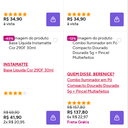
R$ 34,90
R$ 34,90
ADICIONAR À SACOLA
ADIC
à vista
à vista
-40%
-12%
INSTAMATTE
Base Líquida Cor 290F 30ml
QUEM DISSE, BERENICE?
Combo Iluminador em Pó
Compacto Dourado Douradix
5g + Pincel Multiefeitos
R$ 157,80
R$ 137,80
R$ 69,90
R$ 41,90
6x R$ 22,97
ADICIONAR À SACOLA
ADIC
2x R$ 20,95
Frete Grátis