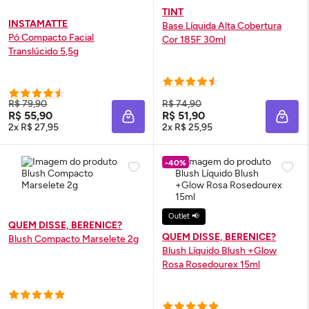
TINT
INSTAMATTE
Base Líquida Alta Cobertura
Pó Compacto Facial
Cor 185F 30ml
Translúcido 5,5g
R$ 79,90
R$ 74,90
R$ 55,90
R$ 51,90
ADICIONAR À SACOLA
ADIC
2x R$ 27,95
2x R$ 25,95
-40%
Outlet 📢
QUEM DISSE, BERENICE?
QUEM DISSE, BERENICE?
Blush
Compacto Marselete 2g
Blush
Líquido
Blush
+
Glow
Rosa Rosedourex 15ml