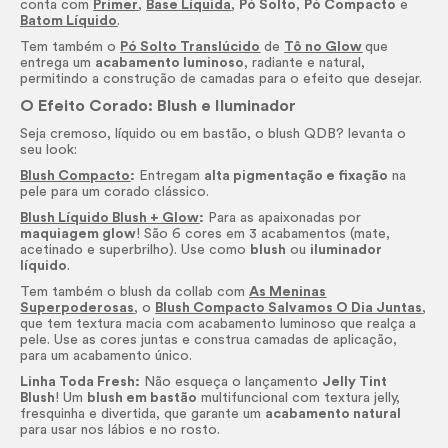
conta com
Primer
,
Base Líquida
,
Pó Solto
,
Pó Compacto
e
Batom Líquido
.
Tem também o
Pó Solto Translúcido
de
Tô no Glow
que
entrega um
acabamento luminoso
, radiante e natural,
permitindo a construção de camadas para o efeito que desejar.
O Efeito Corado:
Blush
e Iluminador
Seja cremoso, líquido ou em bastão, o
blush
QDB? levanta o
seu
look:
Blush Compacto
:
Entregam
alta pigmentação e fixação
na
pele para um corado clássico.
Blush Líquido Blush + Glow
:
Para as apaixonadas por
maquiagem
glow
! São 6 cores em 3 acabamentos (mate,
acetinado e superbrilho). Use como
blush
ou
iluminador
líquido
.
Tem também o
blush
da collab com
As Meninas
Superpoderosas
, o
Blush Compacto Salvamos O Dia Juntas
,
que tem textura macia com acabamento luminoso que realça a
pele. Use as cores juntas e construa camadas de aplicação,
para um acabamento único.
Linha Toda Fresh:
Não esqueça o lançamento
Jelly
Tint
Blush
! Um
blush
em bastão
multifuncional com textura jelly,
fresquinha e divertida, que garante um
acabamento natural
para usar nos lábios e no rosto.