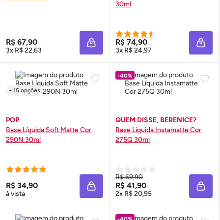
30ml
R$ 67,90
R$ 74,90
ADICIONAR À SACOLA
ADIC
3x R$ 22,63
3x R$ 24,97
-40%
+ 15 opções
POP
QUEM DISSE, BERENICE?
Base Líquida Soft Matte Cor
Base Líquida Instamatte Cor
290N 30ml
275Q 30ml
R$ 69,90
R$ 34,90
R$ 41,90
ADICIONAR À SACOLA
ADIC
à vista
2x R$ 20,95
-40%