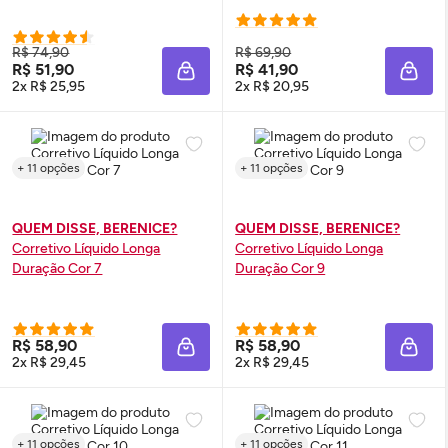
R$ 74,90
R$ 69,90
R$ 51,90
R$ 41,90
ADICIONAR À SACOLA
ADIC
2x R$ 25,95
2x R$ 20,95
+ 11 opções
+ 11 opções
QUEM DISSE, BERENICE?
QUEM DISSE, BERENICE?
Corretivo Líquido Longa
Corretivo Líquido Longa
Duração Cor 7
Duração Cor 9
R$ 58,90
R$ 58,90
ADICIONAR À SACOLA
ADIC
2x R$ 29,45
2x R$ 29,45
+ 11 opções
+ 11 opções