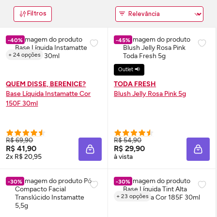
Filtros
-40%
-45%
+ 24 opções
Outlet 📢
QUEM DISSE, BERENICE?
TODA FRESH
Base Líquida Instamatte Cor
Blush
Jelly Rosa Pink 5g
150F 30ml
R$ 69,90
R$ 54,90
R$ 41,90
R$ 29,90
ADICIONAR À SACOLA
ADIC
2x R$ 20,95
à vista
-30%
-30%
+ 23 opções