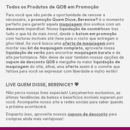
Todos os Produtos de QDB em Promoção
Para você que não perde a oportunidade de renovar a
nécessaire
, a
promoção Quem Disse, Berenice?
é o momento
perfeito para garantir aquela
maquiagem
dos sonhos com um
desconto
imperdível. Nossa
liquidação de cosméticos
traz
trend
tudo o que há de mais
, desde o
batom em promoção
com texturas incríveis até itens para o rosto que entregam o
glow
ideal. Se você busca uma
oferta de maquiagem
para
montar seu
kit de maquiagem completo
, aproveite nossa
liquidação de verão
para encontrar
maquiagem barata
e de
alta performance. Não deixe de usar também nossas opções de
cupom de desconto QDB
e mergulhe na maior
liquidação de
maquiagem
do site, afinal, uma
oferta
assim é o convite que
faltava para você se expressar com liberdade e muito estilo!
LIVE QUEM DISSE, BERENICE? 💗
Não perca nossas lives especiais! Lançamentos exclusivos, as
últimas tendências de beleza e benefícios incríveis esperam por
você. Acompanhe nosso site e redes sociais para saber quando
a próxima acontecerá.
Enquanto isso, aproveite nossos
cupons de desconto
para
compras ainda mais vantajosas!