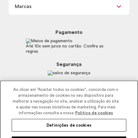
Meus Pedidos
Carga Tributária
Marcas
Frete e Entrega
Política de Privacidade
Trocas e Devoluções
Proteja-se Contra Fraudes
Beleza na Web
Perguntas Frequentes
Preferências de Cookies
Boticário
Mapa do Site
Pagamento
Consumidor.gov.br
Eudora
Fale Conosco
Código de defesa do consumidor
Vult
Até 10x sem juros no cartão. Confira as
E-mail
Trabalhe com a gente
regras
O.U.i
Sustentabilidade
Truss
Recicla
Segurança
Dr. Jones
Recomendações Covid19
Menu de Makes
Siga a empresa nas redes
Ao clicar em "Aceitar todos os cookies", concorda com o
armazenamento de cookies no seu dispositivo para
melhorar a navegação no site, analisar a utilização do site
e ajudar nas nossas iniciativas de marketing. Para mais
informações consulte a nossa
Politica de cookies
Definições de cookies
2025 - Interbelle Comércio de Produtos de Beleza LTDA.