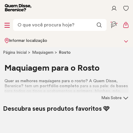
Informar localização
Página Inicial
Maquiagem
Rosto
Maquiagem para o Rosto
Quer as melhores maquiagens para o rosto? A Quem Disse,
Berenice? tem um
portfólio completo
para a sua pele: de
bases
para todos os tipos e acabamentos a
primers
,
blushes
,
pós
,
iluminadores
e
corretivos
. Temos tudo para criar a
make
ideal,
Mais Sobre
do
dia a dia
ao
look
mais
elaborado
!
Descubra seus produtos favoritos 🩷