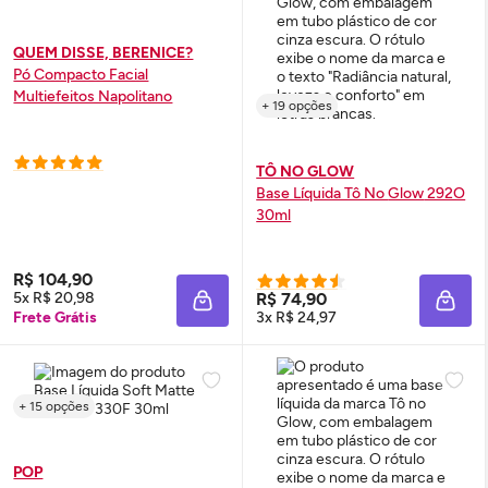
QUEM DISSE, BERENICE?
Pó Compacto Facial
Multiefeitos Napolitano
+ 19 opções
TÔ NO GLOW
Base Líquida Tô No
Glow
292O
30ml
R$ 104,90
5x R$ 20,98
R$ 74,90
ADICIONAR À SACOLA
ADIC
Frete Grátis
3x R$ 24,97
+ 15 opções
POP