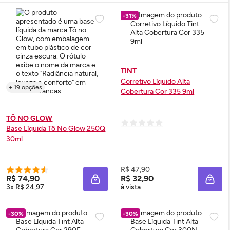
-31%
TINT
Corretivo Líquido Alta
+ 19 opções
Cobertura Cor 335 9ml
TÔ NO GLOW
Base Líquida Tô No
Glow
250Q
30ml
R$ 47,90
R$ 74,90
R$ 32,90
ADICIONAR À SACOLA
ADIC
3x R$ 24,97
à vista
-30%
-30%