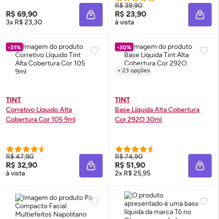
R$ 39,90
R$ 69,90
R$ 23,90
ADICIONAR À SACOLA
ADIC
3x R$ 23,30
à vista
-31%
-30%
+ 23 opções
TINT
TINT
Corretivo Líquido Alta
Base Líquida Alta Cobertura
Cobertura Cor 105 9ml
Cor 292O 30ml
R$ 47,90
R$ 74,90
R$ 32,90
R$ 51,90
ADICIONAR À SACOLA
ADIC
à vista
2x R$ 25,95