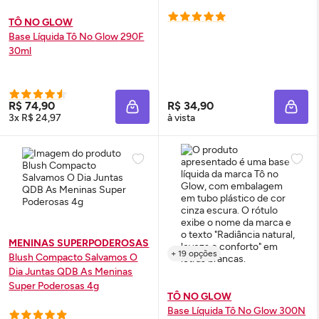
TÔ NO GLOW
Base Líquida Tô No
Glow
290F
30ml
R$ 74,90
R$ 34,90
ADICIONAR À SACOLA
ADIC
3x R$ 24,97
à vista
MENINAS SUPERPODEROSAS
+ 19 opções
Blush
Compacto Salvamos O
Dia Juntas QDB As Meninas
Super Poderosas 4g
TÔ NO GLOW
Base Líquida Tô No
Glow
300N