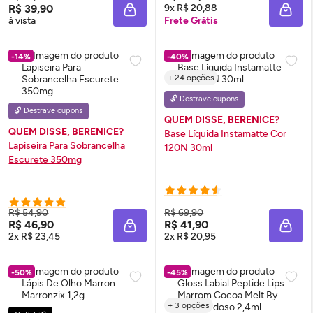
R$ 39,90
9x R$ 20,88
ADICIONAR À SACOLA
ADIC
à vista
Frete Grátis
-14%
-40%
+ 24 opções
🔓 Destrave cupons
🔓 Destrave cupons
QUEM DISSE, BERENICE?
QUEM DISSE, BERENICE?
Base Líquida Instamatte Cor
Lapiseira Para Sobrancelha
120N 30ml
Escurete 350mg
R$ 54,90
R$ 69,90
R$ 46,90
R$ 41,90
ADICIONAR À SACOLA
ADIC
2x R$ 23,45
2x R$ 20,95
-50%
-45%
+ 3 opções