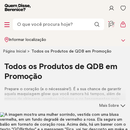
Informar localização
Página Inicial
Todos os Produtos de QDB em Promoção
Todos os Produtos de QDB em
Promoção
Prepare o coração (e o
nécessaire
!). É a sua chance de garantir
aquela
maquiagem
glow
que você namora há tempos, além de
mimos de
skincare
, combos icônicos e os
lançamentos
mais
quentes do momento. Aproveite a
Promoção QDB
e leve seus
Mais Sobre
favoritos com um preço que é puro desejo. Corre pra se jogar!