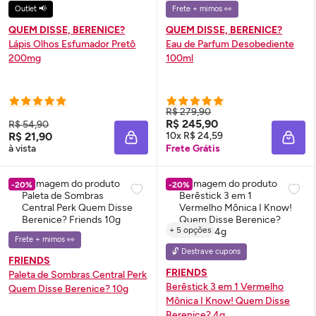
Outlet 📢
Frete + mimos 👀
QUEM DISSE, BERENICE?
QUEM DISSE, BERENICE?
Lápis Olhos Esfumador Pretô
Eau de Parfum
Desobediente
200mg
100ml
R$ 279,90
R$ 245,90
R$ 54,90
R$ 21,90
10x R$ 24,59
ADICIONAR À SACOLA
ADIC
à vista
Frete Grátis
-20%
-20%
+ 5 opções
Frete + mimos 👀
🔓 Destrave cupons
FRIENDS
FRIENDS
Paleta de Sombras Central Perk
Berêstick 3 em 1 Vermelho
Quem Disse Berenice? 10g
Mônica I Know! Quem Disse
Berenice? 4g