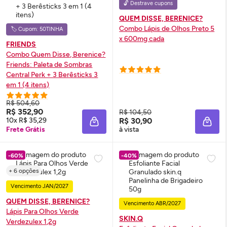
🔓 Destrave cupons
QUEM DISSE, BERENICE?
Combo Lápis de Olhos Preto 5
🏷️ Cupom: 50TINHA
x 600mg cada
FRIENDS
Combo Quem Disse, Berenice?
Friends: Paleta de Sombras
Central Perk + 3 Berêsticks 3
em 1 (4 itens)
R$ 504,60
R$ 352,90
R$ 104,50
10x R$ 35,29
R$ 30,90
ADICIONAR À SACOLA
ADIC
Frete Grátis
à vista
-60%
-40%
+ 6 opções
Vencimento JAN/2027
QUEM DISSE, BERENICE?
Vencimento ABR/2027
Lápis Para Olhos Verde
SKIN.Q
Verdezulex 1,2g