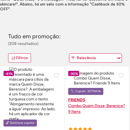
Tudo em promoção:
(308 resultados)
Filtros
-41%
-30%
🏷️ Cupom: 50TINHA
FRIENDS
Combo Quem Disse, Berenice?
9 Itens
🔓 Destrave cupons