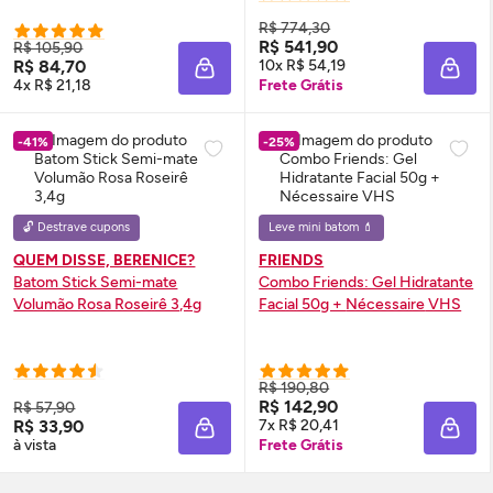
R$ 774,30
R$ 541,90
R$ 105,90
R$ 84,70
10x R$ 54,19
ADICIONAR À SACOLA
ADIC
4x R$ 21,18
Frete Grátis
-41%
-25%
🔓 Destrave cupons
Leve mini batom 💄
QUEM DISSE, BERENICE?
FRIENDS
Batom Stick Semi-mate
Combo Friends: Gel Hidratante
Volumão Rosa Roseirê 3,4g
Facial 50g +
Nécessaire
VHS
R$ 190,80
R$ 142,90
R$ 57,90
R$ 33,90
7x R$ 20,41
ADICIONAR À SACOLA
ADIC
à vista
Frete Grátis