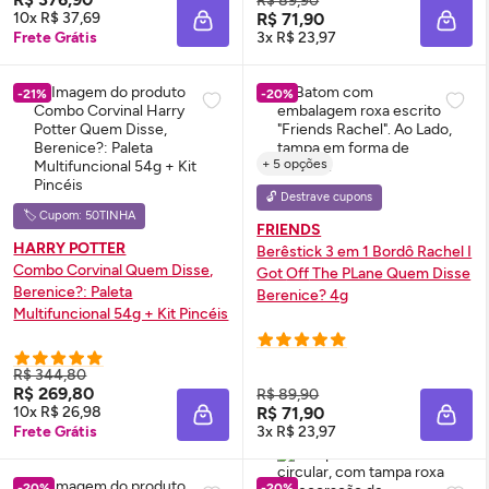
R$ 89,90
10x R$ 37,69
R$ 71,90
ADICIONAR À SACOLA
ADIC
Frete Grátis
3x R$ 23,97
-21%
-20%
+ 5 opções
🔓 Destrave cupons
🏷️ Cupom: 50TINHA
FRIENDS
HARRY POTTER
Berêstick 3 em 1 Bordô Rachel I
Combo Corvinal Quem Disse,
Got
Off
The PLane Quem Disse
Berenice?: Paleta
Berenice? 4g
Multifuncional 54g + Kit Pincéis
R$ 344,80
R$ 269,80
R$ 89,90
10x R$ 26,98
R$ 71,90
ADICIONAR À SACOLA
ADIC
Frete Grátis
3x R$ 23,97
-20%
-20%