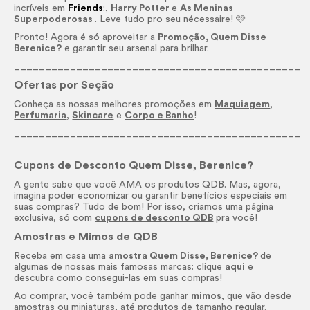
incríveis em
Friends
:
,
Harry Potter
e
As Meninas
Superpoderosas
. Leve tudo pro seu
nécessaire
! 🩷
Pronto! Agora é só aproveitar a
Promoção, Quem Disse
Berenice?
e garantir seu arsenal para brilhar.
______________________________________________
Ofertas por Seção
Conheça as nossas melhores promoções em
Maquiagem
,
Perfumaria
,
Skincare
e
Corpo e Banho
!
______________________________________________
Cupons de Desconto Quem Disse, Berenice?
A gente sabe que você AMA os produtos QDB. Mas, agora,
imagina poder economizar ou garantir benefícios especiais em
suas compras? Tudo de bom! Por isso, criamos uma página
exclusiva, só com
cupons de desconto QDB
pra você!
Amostras e Mimos de QDB
Receba em casa uma
amostra Quem Disse, Berenice?
de
algumas de nossas mais famosas marcas: clique
aqui
e
descubra como consegui-las em suas compras!
Ao comprar, você também pode ganhar
mimos
, que vão desde
amostras ou miniaturas, até produtos de tamanho regular.