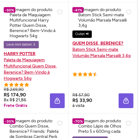
-30%
-41%
Outlet 📢
QUEM DISSE, BERENICE?
Leve mini batom 💄
Batom Stick Semi-mate
HARRY POTTER
Volumão Marsala Marsalê 3,4g
Paleta de Maquiagem
Multifuncional Quem Disse,
Berenice? Bem-Vindo à
Hogwarts 54g
R$ 249,90
R$ 174,90
R$ 57,90
8x R$ 21,86
R$ 33,90
ADICIONAR À SACOLA
ADIC
Frete Grátis
à vista
-30%
-70%