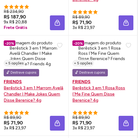
R$ 234,90
R$ 187,90
R$ 89,90
9x R$ 20,88
R$ 71,90
ADICIONAR À SACOLA
ADIC
Frete Grátis
3x R$ 23,97
-20%
-20%
+ 5 opções
+ 5 opções
🔓 Destrave cupons
🔓 Destrave cupons
FRIENDS
FRIENDS
Berêstick 3 em 1 Marrom Avelã
Berêstick 3 em 1 Rosa Ross
Chandler I
Make
Jokes Quem
I`Me Fine Quem Disse
Disse Berenice? 4g
Berenice? 4g
R$ 89,90
R$ 89,90
R$ 71,90
R$ 71,90
ADICIONAR À SACOLA
ADIC
3x R$ 23,97
3x R$ 23,97