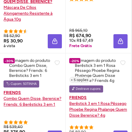
QUEM DISSE, BERENICE?
Máscara De Cílios
Alongamento Resistente à
Água 10g
R$ 965,10
R$ 674,90
R$ 52,90
R$ 30,90
10x R$ 67,49
ADICIONAR À SACOLA
ADIC
à vista
Frete Grátis
-30%
-20%
+ 5 opções
🏷️ Cupom: 50TINHA
🔓 Destrave cupons
FRIENDS
FRIENDS
Combo Quem Disse, Berenice?
Berêstick 3 em 1 Rosa Pêssego
Friends: 6 Berêsticks 3 em 1
Phoebe Regina Phalange Quem
Disse Berenice? 4g
R$ 539,40
R$ 376,90