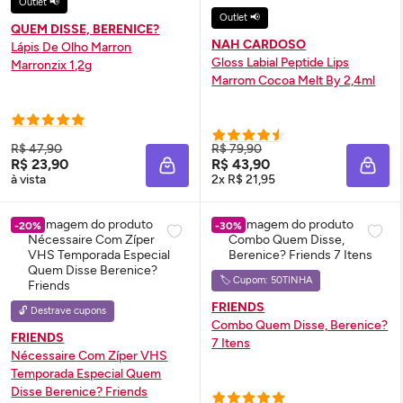
Outlet 📢
Outlet 📢
QUEM DISSE, BERENICE?
NAH CARDOSO
Lápis De Olho Marron
Gloss
Labial Peptide Lips
Marronzix 1,2g
Marrom Cocoa Melt By 2,4ml
R$ 47,90
R$ 79,90
R$ 23,90
R$ 43,90
ADICIONAR À SACOLA
ADIC
à vista
2x R$ 21,95
-20%
-30%
🏷️ Cupom: 50TINHA
FRIENDS
🔓 Destrave cupons
Combo Quem Disse, Berenice?
FRIENDS
7 Itens
Nécessaire
Com Zíper VHS
Temporada Especial Quem
Disse Berenice? Friends