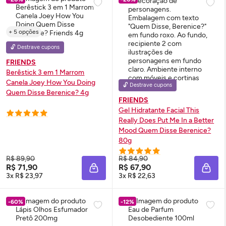
+ 5 opções
🔓 Destrave cupons
FRIENDS
Berêstick 3 em 1 Marrom
Canela Joey How You Doing
🔓 Destrave cupons
Quem Disse Berenice? 4g
FRIENDS
Gel Hidratante Facial This
Really Does Put Me In a Better
Mood Quem Disse Berenice?
80g
R$ 89,90
R$ 84,90
R$ 71,90
R$ 67,90
ADICIONAR À SACOLA
ADIC
3x R$ 23,97
3x R$ 22,63
-60%
-12%