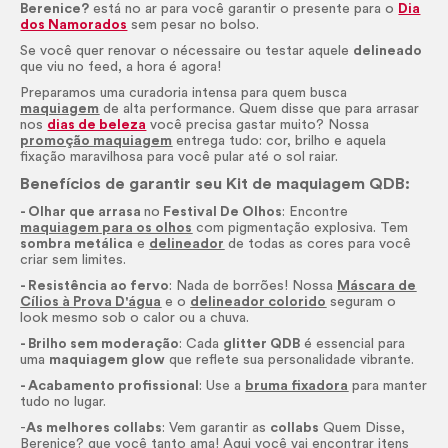
Berenice?
está no ar para você garantir o presente para o
Dia
dos Namorados
sem pesar no bolso.
Se você quer renovar o
nécessaire
ou testar aquele
delineado
que viu no feed, a hora é agora!
Preparamos uma curadoria intensa para quem busca
maquiagem
de alta performance. Quem disse que para arrasar
nos
dias de beleza
você precisa gastar muito? Nossa
promoção maquiagem
entrega tudo: cor, brilho e aquela
fixação maravilhosa para você pular até o sol raiar.
Benefícios de garantir seu Kit de maquiagem QDB:
- Olhar que arrasa
no
Festival De Olhos
: Encontre
maquiagem para os olhos
com pigmentação explosiva. Tem
sombra metálica
e
delineador
de todas as cores para você
criar sem limites.
- Resistência ao fervo
: Nada de borrões! Nossa
Máscara de
Cílios à Prova D'água
e o
delineador colorido
seguram o
look
mesmo sob o calor ou a chuva.
- Brilho sem moderação
: Cada
glitter QDB
é essencial para
uma
maquiagem
glow
que reflete sua personalidade vibrante.
- Acabamento profissional
: Use a
bruma fixadora
para manter
tudo no lugar.
-
As melhores collabs
: Vem garantir as
collabs
Quem Disse,
Berenice? que você tanto ama! Aqui você vai encontrar itens