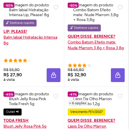
-50%
-50%
🔓 Destrave cupons
🔓 Destrave cupons
LIP, PLEASE!
QUEM DISSE, BERENICE?
Balm labial Hidratação Intensa
Combo Batom Efeito mate:
8g
Nude Marrom 3,8g + Rosa 3,8g
R$ 55,90
R$ 65,80
R$ 27,90
R$ 32,90
ADICIONAR À SACOLA
ADIC
à vista
à vista
-45%
-41%
+ 6 opções
Outlet 📢
Vencimento FEV/2027
TODA FRESH
QUEM DISSE, BERENICE?
Blush
Jelly Rosa Pink 5g
Lápis De Olho Marron