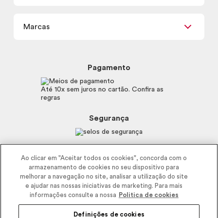
Termos de uso
Meus Pedidos
Carga Tributária
Marcas
Frete e Entrega
Política de Privacidade
Trocas e Devoluções
Proteja-se Contra Fraudes
Beleza na Web
Perguntas Frequentes
Preferências de Cookies
Boticário
Mapa do Site
Pagamento
Consumidor.gov.br
Eudora
Fale Conosco
Código de defesa do consumidor
Vult
Até 10x sem juros no cartão. Confira as
E-mail
Trabalhe com a gente
regras
O.U.i
Sustentabilidade
Truss
Recicla
Segurança
Dr. Jones
Recomendações Covid19
Menu de Makes
Siga a empresa nas redes
Ao clicar em "Aceitar todos os cookies", concorda com o
armazenamento de cookies no seu dispositivo para
melhorar a navegação no site, analisar a utilização do site
e ajudar nas nossas iniciativas de marketing. Para mais
informações consulte a nossa
Politica de cookies
Definições de cookies