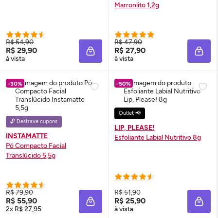
Marronlito 1,2g
R$ 54,90
R$ 47,90
R$ 29,90
R$ 27,90
ADICIONAR À SACOLA
ADIC
à vista
à vista
-30%
-50%
Outlet 📢
🔓 Destrave cupons
LIP, PLEASE!
INSTAMATTE
Esfoliante Labial Nutritivo 8g
Pó Compacto Facial
Translúcido 5,5g
R$ 79,90
R$ 51,90
R$ 55,90
R$ 25,90
ADICIONAR À SACOLA
ADIC
2x R$ 27,95
à vista