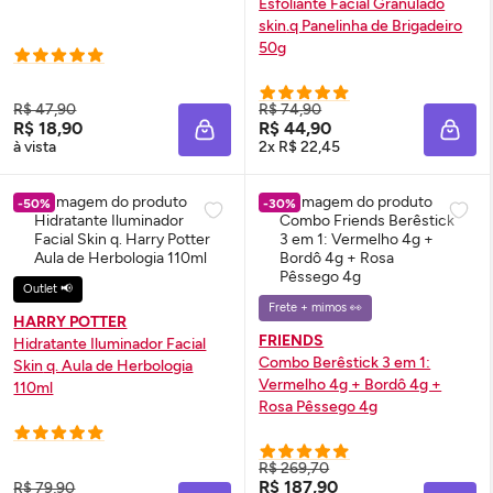
Esfoliante Facial Granulado
skin
.q Panelinha de Brigadeiro
50g
R$ 47,90
R$ 74,90
R$ 18,90
R$ 44,90
ADICIONAR À SACOLA
ADIC
à vista
2x R$ 22,45
-50%
-30%
Outlet 📢
Frete + mimos 👀
HARRY POTTER
FRIENDS
Hidratante Iluminador Facial
Combo Berêstick 3 em 1:
Skin
q. Aula de Herbologia
Vermelho 4g + Bordô 4g +
110ml
Rosa Pêssego 4g
R$ 269,70
R$ 187,90
R$ 79,90