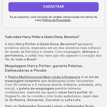
CADASTRAR
Ao se cadastrar, você concorda em receber comunicações nos termos da
nossa
Política de Privacidade
.
Tudo sobre Harry Potter e Quem Disse, Berenice?
A linha
Harry Potter e Quem Disse, Berenice?
apresenta
produtos únicos, inspirados em um dos universos mais icônicos
do mundo da literatura e cinema. Com maquiagem,
skincare
e
perfumaria
, a collab traz itens que vão aquecer o coração dos
fãs de
todo o Brasil
!
Maquiagem Harry Potter: garanta Paletas,
Delineadores e Pincéis
A
Paleta Multifuncional Bem-vindo à Hogwarts
é um
kit de
maquiagem completo
que desbloqueia
looks
fascinantes.
Com 36 sombras e 6 texturas (matte, brilhante, aveludada, ultra
macia), a
paleta de maquiagem
permite inúmeras
combinações. Inspirada nas quatro
casas harry potter
de
Hogwarts, ela te convida a criar
looks
audaciosos, sejam eles
da
Grifinória
,
Sonserina
,
Corvinal
ou
Lufa Lufa
.
Além do
Delineador Dourado Lumos
e
Delineador
Prata