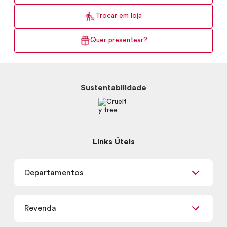
Trocar em loja
Quer presentear?
Sustentabilidade
Links Úteis
Departamentos
Maquiagem
Revenda
Skincare
Corpo e Banho