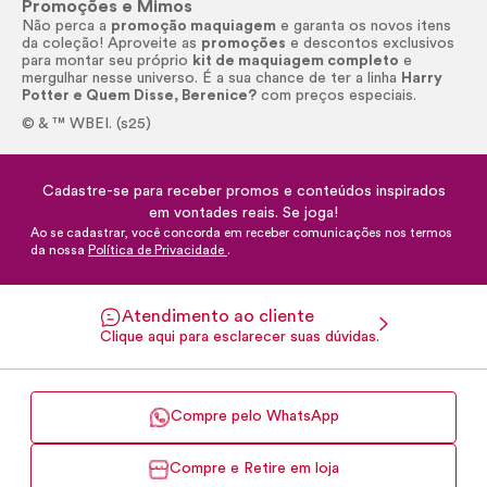
Promoções e Mimos
Não perca a
promoção maquiagem
e garanta os novos itens
da coleção! Aproveite as
promoções
e descontos exclusivos
para montar seu próprio
kit de maquiagem completo
e
mergulhar nesse universo. É a sua chance de ter a linha
Harry
Potter e Quem Disse, Berenice?
com preços especiais.
© & ™ WBEI. (s25)
Cadastre-se para receber promos e conteúdos inspirados
em vontades reais. Se joga!
Ao se cadastrar, você concorda em receber comunicações nos termos
da nossa
Política de Privacidade
.
Atendimento ao cliente
Clique aqui para esclarecer suas dúvidas.
Compre pelo WhatsApp
Compre e Retire em loja