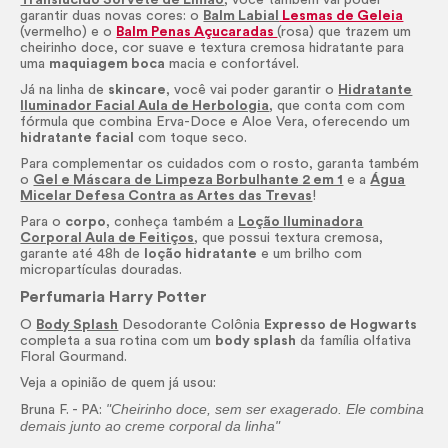
garantir duas novas cores: o
Balm Labial
Lesmas de Geleia
(vermelho) e o
Balm Penas Açucaradas
(rosa) que trazem um
cheirinho doce, cor suave e textura cremosa hidratante para
uma
maquiagem boca
macia e confortável.
Já na linha de
skincare
, você vai poder garantir o
Hidratante
Iluminador Facial Aula de Herbologia
, que conta com com
fórmula que combina Erva-Doce e Aloe Vera, oferecendo um
hidratante facial
com toque seco.
Para complementar os cuidados com o rosto, garanta também
o
Gel e Máscara de Limpeza Borbulhante 2 em 1
e a
Água
Micelar Defesa Contra as Artes das Trevas
!
Para o
corpo
, conheça também a
Loção Iluminadora
Corporal Aula de Feitiços
, que possui textura cremosa,
garante até 48h de
loção hidratante
e um brilho com
micropartículas douradas.
Perfumaria Harry Potter
O
Body Splash
Desodorante Colônia
Expresso de Hogwarts
completa a sua rotina com um
body
splash
da família olfativa
Floral Gourmand.
Veja a opinião de quem já usou:
"Cheirinho doce, sem ser exagerado. Ele combina
Bruna F. - PA:
demais junto ao creme corporal da linha"