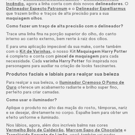
Incêndio
, agora a linha conta com dois novos
delineadores
. O
Delineador Expecto Patronum
e o
Delineador Expelliarmus
que trazem brilho e traços de alta precisão para a sua
maquiagem olhos
.
Como fazer um traço de alta precisão com o delineador?
Trace uma linha fina na porção superior do olho, do canto
interno ao canto externo, bem rente à raiz dos cílios.
E para uma aplicação impecável da sua
make
, conte também
com o
Kit de Varinhas
,
o nosso K
it Maquiagem Harry Potter
é completo e conta com
pincel de maquiagem
para cada
necessidade. Cada
varinha Harry Potter
foi inspirada nos
personagens para auxiliar na criação de
looks
fascinantes.
Produtos faciais e labiais para realçar sua beleza
Para realçar a sua beleza, o
Iluminador Cremoso O Pomo de
Ouro
oferece um acabamento radiante e brilho super fino,
perfeito para criar camadas.
Como usar o iluminador?
Aplique o produto no alto das maçãs do rosto, têmporas, nariz
e se desejar, diretamente no corpo. Espalhe bem para obter um
efeito uniforme e iluminado.
Nos lábios, agora, além dos incríveis balms nas cores
Vermelho Bolo de Caldeirão
,
Marrom Sapo de Chocolate
e
Translúcido Sorvete de Limão
, você também vai poder