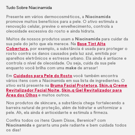
Tudo Sobre Niacinamida
Presente em vários dermocosméticos, a
Niacinamida
promove muitos benefícios para a pele. O ativo estimula a
renovação celular, previne o envelhecimento, controla a
oleosidade excessiva do rosto e ainda hidrata.
Muitos de nossos produtos usam a
Niacinamida
para cuidar da
sua pele do jeito que ela merece. Na
Base
Tint
Alta
Cobertura,
por exemplo, a substância é usada para proteger o
rosto contra os danos causados pela luz azul, emitida por
aparelhos eletrônicos e estresse urbano. Ela ainda é antiacne e
controla o nível de oleosidade. Ou seja, cuida da sua pele
enquanto você brilha com uma
make
de arrasar!
Em
Cuidados para Pele do Rosto
você também encontra
vários itens com a Niacinamida em sua lista de ingredientes. O
ativo está presente na
Bruma Facial Protetora
,
Skin
.q Creme
Revitalizador Facial Noite
,
Skin
.q Gel Revitalizador para
Área dos Olhos
e muitos outros.
Nos produtos de
skincare
, a substância chega fortalecendo a
barreira natural de proteção, além de hidratar e uniformizar a
pele. Ah, ela ainda é antioxidante e estimula a firmeza.
Confira todos os itens Quem Disse, Berenice? com
Niacinamida
e garanta uma pele radiante e bem cuidada todos
os dias!