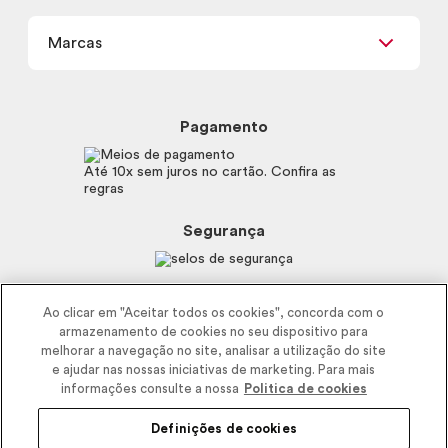
Termos de uso
Meus Pedidos
Carga Tributária
Marcas
Frete e Entrega
Política de Privacidade
Trocas e Devoluções
Proteja-se Contra Fraudes
Beleza na Web
Perguntas Frequentes
Preferências de Cookies
Boticário
Mapa do Site
Pagamento
Consumidor.gov.br
Eudora
Fale Conosco
Código de defesa do consumidor
Vult
Até 10x sem juros no cartão. Confira as
E-mail
Trabalhe com a gente
regras
O.U.i
Sustentabilidade
Truss
Recicla
Segurança
Dr. Jones
Recomendações Covid19
Menu de Makes
Siga a empresa nas redes
Ao clicar em "Aceitar todos os cookies", concorda com o
armazenamento de cookies no seu dispositivo para
melhorar a navegação no site, analisar a utilização do site
e ajudar nas nossas iniciativas de marketing. Para mais
informações consulte a nossa
Politica de cookies
Definições de cookies