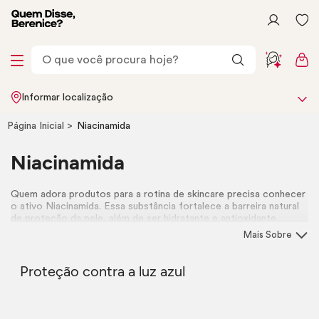
Informar localização
Página Inicial
Niacinamida
Niacinamida
Quem adora produtos para a rotina de
skincare
precisa conhecer
o ativo Niacinamida. Essa substância fortalece a barreira natural
de proteção da pele, além de ser hidratante e antioxidante.
Conheça os itens Quem Disse, Berenice? que contam com a
Mais Sobre
Niacinamida e inclua esse ativo no seu dia a dia. Você vai se
apaixonar!
Proteção contra a luz azul