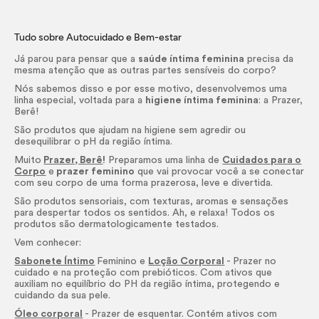
Tudo sobre Autocuidado e Bem-estar
Já parou para pensar que a
saúde íntima feminina
precisa da
mesma atenção que as outras partes sensíveis do corpo?
Nós sabemos disso e por esse motivo, desenvolvemos uma
linha especial, voltada para a
higiene íntima feminina
: a Prazer,
Berê!
São produtos que ajudam na higiene sem agredir ou
desequilibrar o pH da região íntima.
Muito
Prazer, Berê
!
Preparamos uma linha de
Cuidados para o
Corpo
e
prazer feminino
que vai provocar você a se conectar
com seu corpo de uma forma prazerosa, leve e divertida.
São produtos sensoriais, com texturas, aromas e sensações
para despertar todos os sentidos. Ah, e relaxa! Todos os
produtos são dermatologicamente testados.
Vem conhecer:
Sabonete Íntimo
Feminino e
Loção Corporal
- Prazer no
cuidado e na proteção com prebióticos. Com ativos que
auxiliam no equilíbrio do PH da região íntima, protegendo e
cuidando da sua pele.
Óleo corporal
- Prazer de esquentar. Contém ativos com