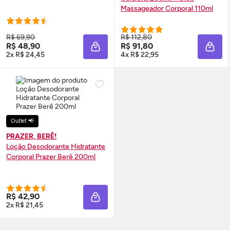
Massageador Corporal 110ml
R$ 69,90
R$ 112,80
R$ 48,90
R$ 91,80
ADICIONAR À SACOLA
ADIC
2x R$ 24,45
4x R$ 22,95
Outlet 📢
PRAZER, BERÊ!
Loção Desodorante Hidratante
Corporal Prazer Berê 200ml
R$ 42,90
ADICIONAR À SACOLA
2x R$ 21,45