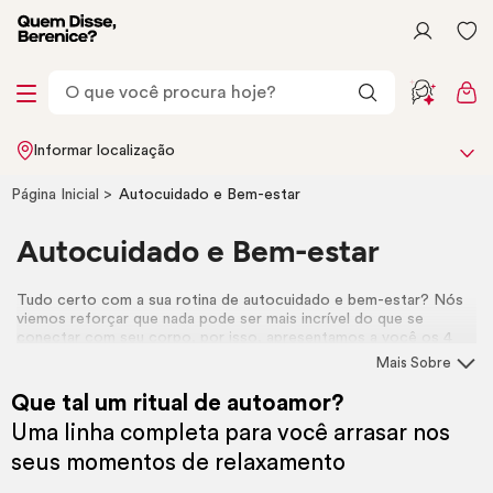
Informar localização
Página Inicial
Autocuidado e Bem-estar
Autocuidado e Bem-estar
Tudo certo com a sua rotina de autocuidado e bem-estar? Nós
viemos reforçar que nada pode ser mais incrível do que se
conectar com seu corpo, por isso, apresentamos a você os 4
produtos de
Prazer, Berê!
, a linha de cuidados que chegou para
Mais Sobre
fazer parte da sua rotina de forma prazerosa, leve e divertida. <3
Que tal um ritual de autoamor?
Uma linha completa para você arrasar nos
seus momentos de relaxamento