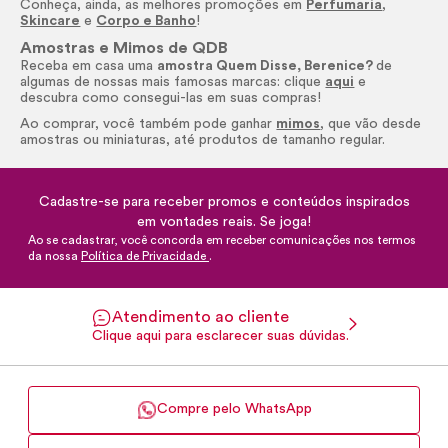
Conheça, ainda, as melhores promoções em
Perfumaria
,
Skincare
e
Corpo e Banho
!
Amostras e Mimos de QDB
Receba em casa uma
amostra Quem Disse, Berenice?
de
algumas de nossas mais famosas marcas: clique
aqui
e
descubra como consegui-las em suas compras!
Ao comprar, você também pode ganhar
mimos
, que vão desde
amostras ou miniaturas, até produtos de tamanho regular.
Cadastre-se para receber promos e conteúdos inspirados
em vontades reais. Se joga!
Ao se cadastrar, você concorda em receber comunicações nos termos
da nossa
Política de Privacidade
.
Atendimento ao cliente
Clique aqui para esclarecer suas dúvidas.
Compre pelo WhatsApp