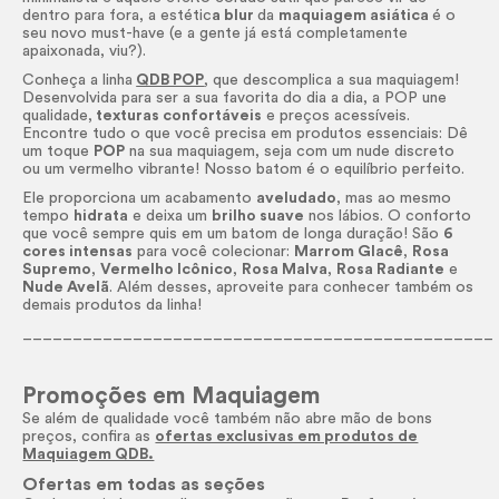
dentro para fora, a estétic
a blur
da
maquiagem asiática
é o
seu novo must-have (e a gente já está completamente
apaixonada, viu?).
Conheça a linha
QDB POP
, que descomplica a sua maquiagem!
Desenvolvida para ser a sua favorita do dia a dia, a POP une
qualidade,
texturas confortáveis
e preços acessíveis.
Encontre tudo o que você precisa em produtos essenciais: Dê
um toque
POP
na sua maquiagem, seja com um nude discreto
ou um vermelho vibrante! Nosso batom é o equilíbrio perfeito.
Ele proporciona um acabamento
aveludado
, mas ao mesmo
tempo
hidrata
e deixa um
brilho suave
nos lábios. O conforto
que você sempre quis em um batom de longa duração! São
6
cores intensas
para você colecionar:
Marrom Glacê
,
Rosa
Supremo
,
Vermelho Icônico
,
Rosa Malva
,
Rosa Radiante
e
Nude Avelã
. Além desses, aproveite para conhecer também os
demais produtos da linha!
_______________________________________________
Promoções em Maquiagem
Se além de qualidade você também não abre mão de bons
preços, confira as
ofertas exclusivas em produtos de
Maquiagem QDB.
Ofertas em todas as seções