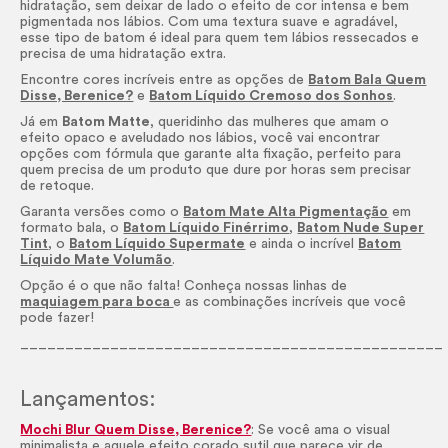
hidratação, sem deixar de lado o efeito de cor intensa e bem
pigmentada nos lábios. Com uma textura suave e agradável,
esse tipo de batom é ideal para quem tem lábios ressecados e
precisa de uma hidratação extra.
Encontre cores incríveis entre as opções de
Batom Bala Quem
Disse, Berenice?
e
Batom Líquido Cremoso dos Sonhos
.
Já em
Batom Matte
, queridinho das mulheres que amam o
efeito opaco e aveludado nos lábios, você vai encontrar
opções com fórmula que garante alta fixação, perfeito para
quem precisa de um produto que dure por horas sem precisar
de retoque.
Garanta versões como o
Batom Mate Alta Pigmentação
em
formato bala, o
Batom Líquido Finérrimo
,
Batom Nude Super
Tint
, o
Batom Líquido Supermate
e ainda o incrível
Batom
Líquido Mate Volumão
.
Opção é o que não falta! Conheça nossas linhas de
maquiagem para boca
e as combinações incríveis que você
pode fazer!
_______________________________________________
Lançamentos:
Mochi Blur Quem Disse, Berenice?
: Se você ama o visual
minimalista e aquele efeito corado sutil que parece vir de