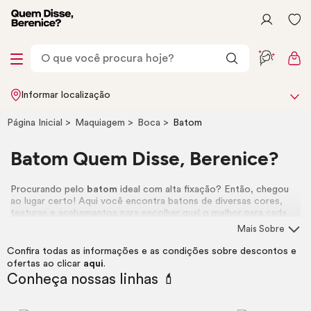
Informar localização
Página Inicial
Maquiagem
Boca
Batom
Batom Quem Disse, Berenice?
Procurando pelo
batom
ideal com alta fixação? Então, chegou
ao lugar certo! Aqui você encontra batons de diversas cores,
texturas e acabamentos para escolher qual o melhor para cada
ocasião. Afinal, a gente acredita que, na boca e na vida, quanto
Mais Sobre
mais cor, melhor!
Confira todas as informações e as condições sobre descontos e
ofertas ao clicar
aqui
.
Conheça nossas linhas 💄