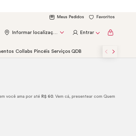
Meus Pedidos
Favoritos
Entrar
Informar localização
entos
Collabs
Pincéis
Serviços QDB
quem você ama por até
R$ 60
. Vem cá, presentear com Quem