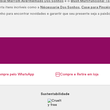
abial Marrom Avermelhado Dos Sonhos
e o
Blush Multifuncional T
nta itens incríveis como a
Nécessarie Dos Sonhos
,
Case para Pincé
nho para encontrar novidades e garantir que seu presente seja a paixão
mpre pelo WhatsApp
Compre e Retire em loja
Sustentabilidade