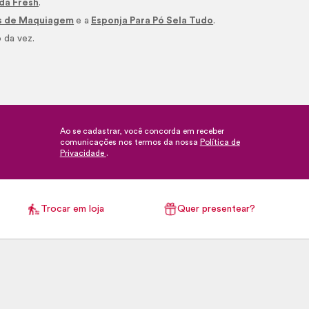
oda Fresh
.
is de Maquiagem
e a
Esponja Para Pó Sela Tudo
.
 da vez.
Ao se cadastrar, você concorda em receber
comunicações nos termos da nossa
Política de
Privacidade
.
Trocar em loja
Quer presentear?