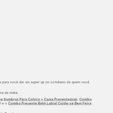
s para você dar um super up no cotidiano de quem você
iva da
make.
e Sombras Para Colorir + Caixa Presenteável
,
Combo
l e o
Combo Presente Balm Labial Cuide-se Bem Feira
: