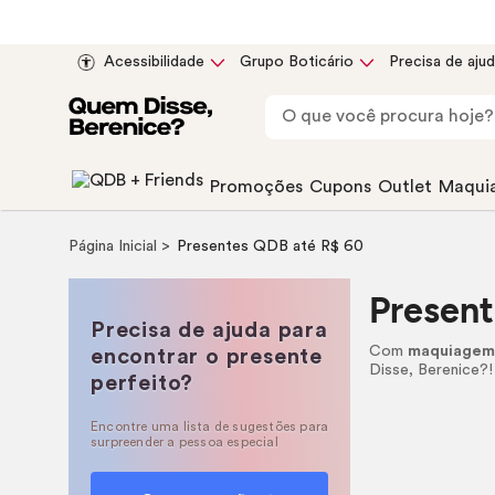
Acessibilidade
Grupo Boticário
Precisa de aju
Promoções
Cupons
Outlet
Maqui
Página Inicial
Presentes QDB até R$ 60
Present
Precisa de ajuda para
Com
maquiage
encontrar o presente
Disse, Berenice?!
perfeito?
Encontre uma lista de sugestões para
surpreender a pessoa especial