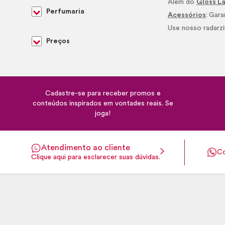
Além do
Gloss L
Perfumaria
Acessórios
:
Gara
Use nosso radarzi
Preços
Cadastre-se para receber promos e
conteúdos inspirados em vontades reais. Se
joga!
Atendimento ao cliente
Co
Clique aqui para esclarecer suas dúvidas.