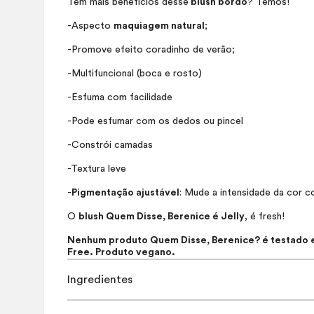
Tem mais benefícios desse
blush
bordô
? Temos!
-Aspecto
maquiagem natural
;
-Promove efeito coradinho de verão;
-Multifuncional (boca e rosto)
-Esfuma com facilidade
-Pode esfumar com os dedos ou pincel
-Constrói camadas
-Textura leve
-
Pigmentação ajustável
: Mude a intensidade da cor co
O
blush
Quem Disse, Berenice é Jelly
, é fresh!
Nenhum produto Quem Disse, Berenice? é testado em
Free
. Produto vegano.
Ingredientes