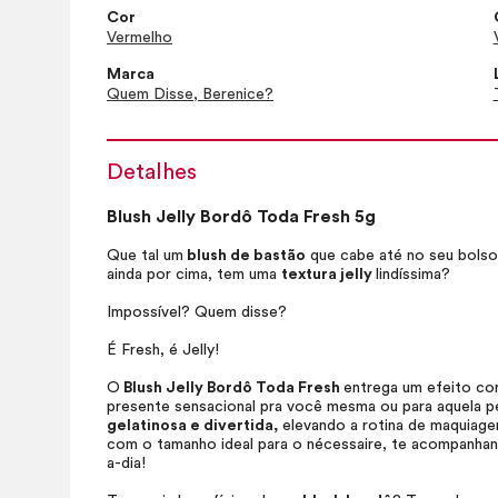
Cor
Vermelho
Marca
Quem Disse, Berenice?
Detalhes
Blush
Jelly Bordô Toda Fresh 5g
Que tal um
blush
de bastão
que cabe até no seu bols
ainda por cima, tem uma
textura jelly
lindíssima?
Impossível? Quem disse?
É Fresh, é Jelly!
O
Blush
Jelly Bordô Toda Fresh
entrega um efeito cor
presente sensacional pra você mesma ou para aquela p
gelatinosa e divertida,
elevando a rotina de maquiage
com o tamanho ideal para o
nécessaire
, te acompanhan
a-dia!