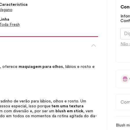
Característica
Cons
Vegano
Infor
Linha
Confi
Toda Fresh
Não 
o, oferece
maquiagem para olhos
, lábios e rosto e
adinho de verão para lábios, olhos e rosto. Um
Com
essoa especial, isso porque
tem uma textura
m com diversão e, por ser um
blush
em stick
, vem
do em todos os momentos da rotina agitada do dia-
Blush m