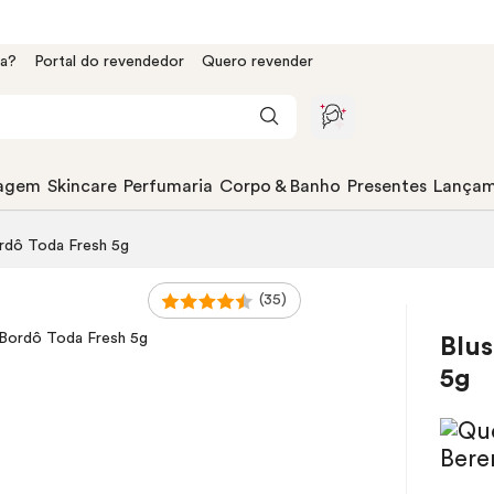
da?
Portal do revendedor
Quero revender
agem
Skincare
Perfumaria
Corpo & Banho
Presentes
Lançam
rdô Toda Fresh 5g
(35)
Blu
5g