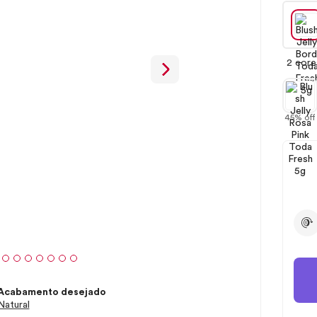
2 core
45% off
Acabamento desejado
Natural