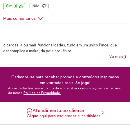
Sim
(
1
)
Não
Mais comentários
3 cerdas, 4 ou mais funcionalidades, tudo em um único Pincel que
descomplica a make, da pele aos lábios!
Ver mais ❯
Cadastre-se para receber promos e conteúdos inspirados
em vontades reais. Se joga!
Ao se cadastrar, você concorda em receber comunicações nos termos
da nossa
Política de Privacidade
.
Atendimento ao cliente
Clique aqui para esclarecer suas dúvidas.