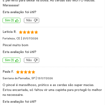
É perfeito para deixar na bolsa. As cerdas são MUITO macias.
Maraaaaaa!
Esta avaliação foi útil?
Sim
(
1
)
Não
Leticia R.
|
Fortaleza, CE
21/07/2026
Pincel muito bom
Esta avaliação foi útil?
Sim
(
1
)
Não
Paula F.
|
Santana de Parnaíba, SP
13/07/2026
O pincel é maravilhoso, prático e as cerdas são super macias.
Estou encantada, só faltou vir uma capinha para protegê-lo melhor
na necessaire.
Esta avaliação foi útil?