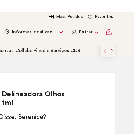
Meus Pedidos
Favoritos
Entrar
Informar localização
entos
Collabs
Pincéis
Serviços QDB
 Delineadora Olhos
 1ml