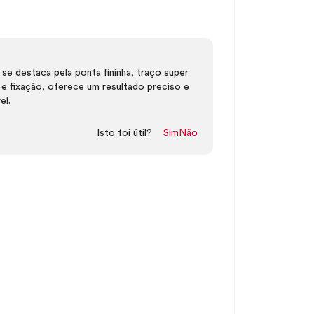
e destaca pela ponta fininha, traço super
e fixação, oferece um resultado preciso e
el.
Isto foi útil?
Sim
Não