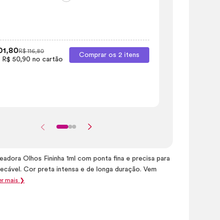
Caneta Deli
Olhos Fininh
01,80
R$ 116,80
Comprar os 2 itens
 R$ 50,90 no cartão
R$ 117,70
R$ 
2x de R$ 58,8
eadora Olhos Fininha 1ml com ponta fina e precisa para
ecável. Cor preta intensa e de longa duração. Vem
er mais ❯