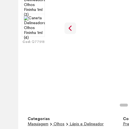
Cod:
Q77918
Categorias
Co
Maquiagem
Olhos
Lápis e Delineador
Pr