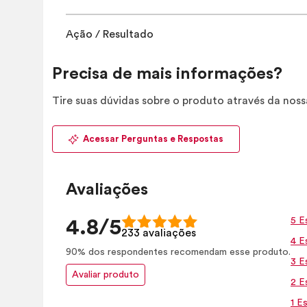
Ação / Resultado
Precisa de mais informações?
Tire suas dúvidas sobre o produto através da nos
Acessar Perguntas e Respostas
Avaliações
5 E
4.8/5
233 avaliações
4 E
90% dos respondentes recomendam esse produto.
3 E
Avaliar produto
2 E
1 Es