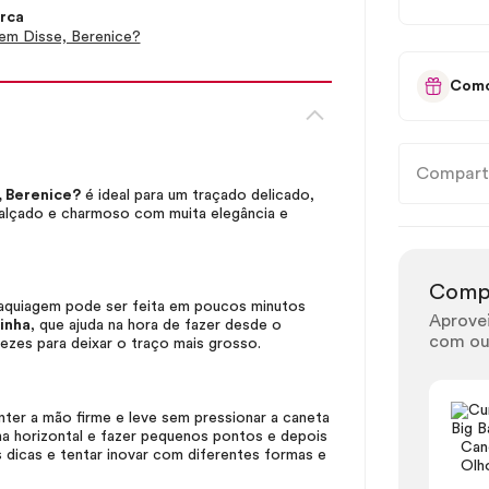
rca
m Disse, Berenice?
Como
Compart
, Berenice?
é ideal para um traçado delicado,
realçado e charmoso com muita elegância e
Comp
 maquiagem pode ser feita em poucos minutos
Aprove
inha
, que ajuda na hora de fazer desde o
com ou
vezes para deixar o traço mais grosso.
ter a mão firme e leve sem pressionar a caneta
na horizontal e fazer pequenos pontos e depois
Can
 dicas e tentar inovar com diferentes formas e
Olho