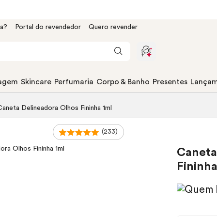
da?
Portal do revendedor
Quero revender
agem
Skincare
Perfumaria
Corpo & Banho
Presentes
Lançam
Caneta Delineadora Olhos Fininha 1ml
(233)
Caneta
Fininha