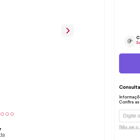
C
S
Consulta
Informaçõe
Confira as
Não sei o
r
eto