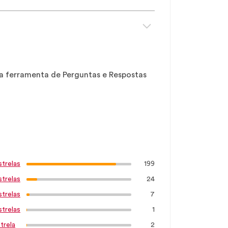
sa ferramenta de Perguntas e Respostas
199
strelas
24
strelas
7
strelas
1
strelas
2
trela