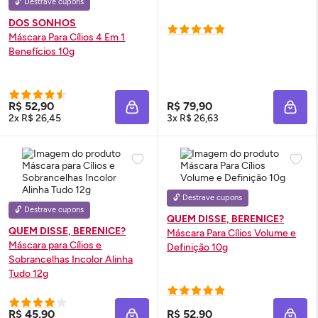
🔓 Destrave cupons
DOS SONHOS
Máscara Para Cílios 4 Em 1
Benefícios 10g
R$ 52,90
R$ 79,90
ADICIONAR À SACOLA
ADIC
2x R$ 26,45
3x R$ 26,63
🔓 Destrave cupons
🔓 Destrave cupons
QUEM DISSE, BERENICE?
QUEM DISSE, BERENICE?
Máscara Para Cílios Volume e
Máscara para Cílios e
Definição 10g
Sobrancelhas Incolor Alinha
Tudo 12g
R$ 45,90
R$ 52,90