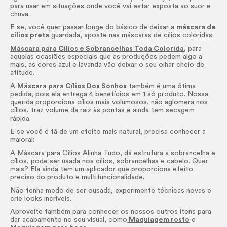
para usar em situações onde você vai estar exposta ao suor e
chuva.
E se, você quer passar longe do básico de deixar a
máscara de
cílios preta
guardada, aposte nas máscaras de cílios coloridas:
Máscara para Cílios e Sobrancelhas Toda Colorida
, para
aquelas ocasiões especiais que as produções pedem algo a
mais, as cores azul e lavanda vão deixar o seu olhar cheio de
atitude.
A
Máscara para Cílios Dos Sonhos
também é uma ótima
pedida, pois ela entrega 4 benefícios em 1 só produto. Nossa
querida proporciona cílios mais volumosos, não aglomera nos
cílios, traz volume da raiz às pontas e ainda tem secagem
rápida.
E se você é fã de um efeito mais natural, precisa conhecer a
maioral:
A Máscara para Cílios Alinha Tudo, dá estrutura a sobrancelha e
cílios, pode ser usada nos cílios, sobrancelhas e cabelo. Quer
mais? Ela ainda tem um aplicador que proporciona efeito
preciso do produto e multifuncionalidade.
Não tenha medo de ser ousada, experimente técnicas novas e
crie
looks
incríveis.
Aproveite também para conhecer os nossos outros itens para
dar acabamento no seu visual, como
Maquiagem rosto
e