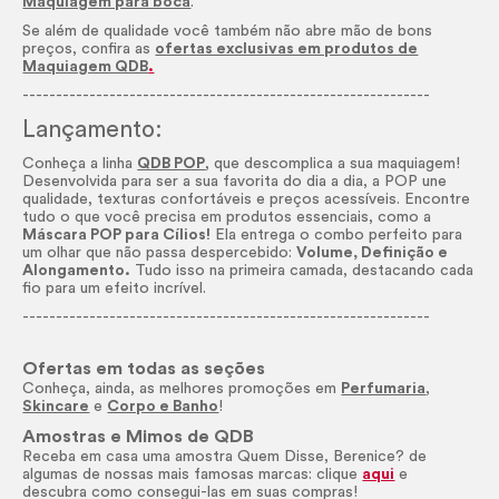
Maquiagem para boca
.
Se além de qualidade você também não abre mão de bons
preços, confira as
ofertas exclusivas em produtos de
Maquiagem QDB
.
-------------------------------------------------------------
Lançamento:
Conheça a linha
QDB POP
, que descomplica a sua maquiagem!
Desenvolvida para ser a sua favorita do dia a dia, a POP une
qualidade, texturas confortáveis e preços acessíveis. Encontre
tudo o que você precisa em produtos essenciais, como a
Máscara POP para Cílios!
Ela entrega o combo perfeito para
um olhar que não passa despercebido:
Volume, Definição e
Alongamento.
Tudo isso na primeira camada, destacando cada
fio para um efeito incrível.
-------------------------------------------------------------
Ofertas em todas as seções
Conheça, ainda, as melhores promoções em
Perfumaria
,
Skincare
e
Corpo e Banho
!
Amostras e Mimos de QDB
Receba em casa uma amostra Quem Disse, Berenice? de
algumas de nossas mais famosas marcas: clique
aqui
e
descubra como consegui-las em suas compras!