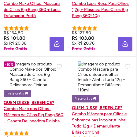
Combo
Make
Olhos: Máscara
Combo Lápis Roxo Para Olhos
de Cílios Big Bang 360 + Lápis
1,2g + Máscara Para Cílios Big
Esfumador Pretô
Bang 360º 10g
R$ 134,80
R$ 127,80
R$ 101,80
R$ 103,80
5x R$ 20,36
5x R$ 20,76
ADICIONAR À SACOLA
ADIC
Frete Grátis
Frete Grátis
-10%
Frete grátis 🚚
Frete grátis 🚚
QUEM DISSE, BERENICE?
QUEM DISSE, BERENICE?
Combo
Make
dos Olhos:
Combo Máscara para Cílios e
Máscara de Cílios Big Bang 360
Sobrancelhas Incolor Alinha
+ Caneta Delineadora Fininha
Tudo 12g + Demaquilante
Bifásico 110ml