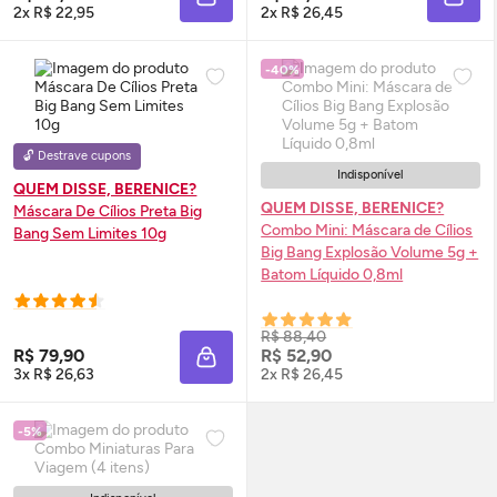
ADICIONAR À SACOLA
ADIC
2x R$ 22,95
2x R$ 26,45
-40%
🔓 Destrave cupons
Indisponível
QUEM DISSE, BERENICE?
QUEM DISSE, BERENICE?
Máscara De Cílios Preta Big
Combo Mini: Máscara de Cílios
Bang Sem Limites 10g
Big Bang Explosão Volume 5g +
Batom Líquido 0,8ml
R$ 88,40
R$ 79,90
R$ 52,90
ADICIONAR À SACOLA
3x R$ 26,63
2x R$ 26,45
-5%