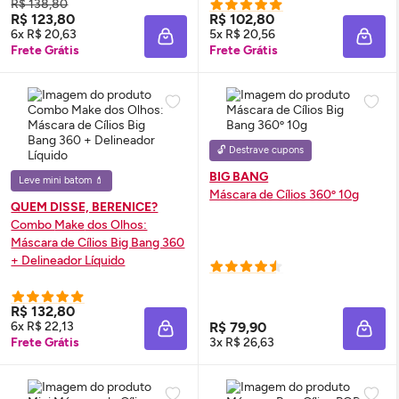
R$ 138,80
R$ 123,80
R$ 102,80
6x R$ 20,63
5x R$ 20,56
ADICIONAR À SACOLA
ADIC
Frete Grátis
Frete Grátis
🔓 Destrave cupons
BIG BANG
Leve mini batom 💄
Máscara de Cílios 360º 10g
QUEM DISSE, BERENICE?
Combo
Make
dos Olhos:
Máscara de Cílios Big Bang 360
+ Delineador Líquido
R$ 132,80
6x R$ 22,13
R$ 79,90
ADICIONAR À SACOLA
ADIC
Frete Grátis
3x R$ 26,63