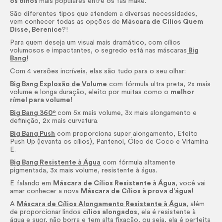
os olhos
mais populares entre os fãs
make.
São diferentes tipos que atendem a diversas necessidades,
vem conhecer todas as opções de
Máscara de Cílios Quem
Disse, Berenice
?!
Para quem deseja um visual mais dramático, com cílios
volumosos e impactantes, o segredo está nas máscaras
Big
Bang
!
Com 4 versões incríveis, elas são tudo para o seu olhar:
Big Bang Explosão de Volume
com fórmula ultra preta, 2x mais
volume e longa duração, eleito por muitas como o
melhor
rímel para volume
!
Big Bang 360º
com 5x mais volume, 3x mais alongamento e
definição, 2x mais curvatura.
Big Bang Push
com proporciona super alongamento, Efeito
Push Up (levanta os cílios), Pantenol, Óleo de Coco e Vitamina
E.
Big Bang Resistente à Água
com fórmula altamente
pigmentada, 3x mais volume, resistente à água.
E falando em
Máscara de Cílios Resistente à Água
, você vai
amar conhecer a nova
Máscara de Cílios à prova d’água
!
A
Máscara de Cílios Alongamento Resistente à Água
, além
de proporcionar
lindos
cílios alongados
, ela é resistente à
água e suor, não borra e tem alta fixação, ou seja, ela é perfeita