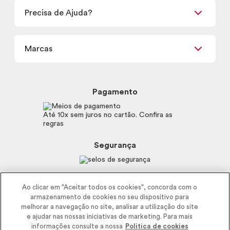
Retirada em Loja
Precisa de Ajuda?
Nossas Lojas
Termos de uso
Meus Pedidos
Carga Tributária
Marcas
Frete e Entrega
Política de Privacidade
Trocas e Devoluções
Proteja-se Contra Fraudes
Beleza na Web
Perguntas Frequentes
Preferências de Cookies
Boticário
Mapa do Site
Pagamento
Consumidor.gov.br
Eudora
Fale Conosco
Código de defesa do consumidor
Vult
Até 10x sem juros no cartão. Confira as
E-mail
Trabalhe com a gente
regras
O.U.i
Sustentabilidade
Truss
Recicla
Segurança
Dr. Jones
Recomendações Covid19
Menu de Makes
Siga a empresa nas redes
Ao clicar em "Aceitar todos os cookies", concorda com o
armazenamento de cookies no seu dispositivo para
melhorar a navegação no site, analisar a utilização do site
e ajudar nas nossas iniciativas de marketing. Para mais
informações consulte a nossa
Politica de cookies