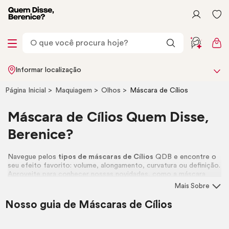
Informar localização
Página Inicial
Maquiagem
Olhos
Máscara de Cílios
Máscara de Cílios Quem Disse,
Berenice?
Navegue pelos
tipos de máscaras de Cílios
QDB e encontre o
seu efeito favorito: volume, alongamento, curvatura ou definição.
Aproveite para conhecer nossas novidades, como a máscara
incolor Alinha Tudo e a Toda Colorida, duas cores vibrantes e
Mais Sobre
multifuncionais. Vem cá comprar a sua
online!
Nosso guia de Máscaras de Cílios