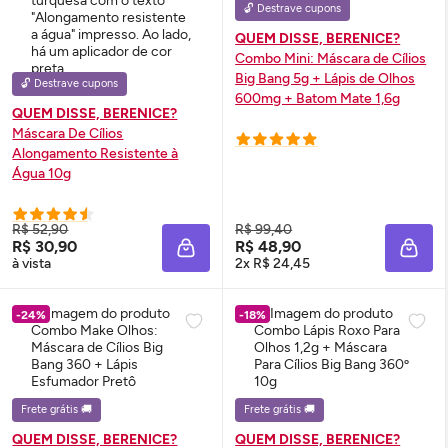
🔓 Destrave cupons
QUEM DISSE, BERENICE?
Combo Mini: Máscara de Cílios
Big Bang 5g + Lápis de Olhos
🔓 Destrave cupons
600mg + Batom Mate 1,6g
QUEM DISSE, BERENICE?
Máscara De Cílios
Alongamento Resistente à
Água 10g
R$ 52,90
R$ 99,40
R$ 30,90
R$ 48,90
ADICIONAR À SACOLA
ADIC
à vista
2x R$ 24,45
-24%
-18%
Frete grátis 🚚
Frete grátis 🚚
QUEM DISSE, BERENICE?
QUEM DISSE, BERENICE?