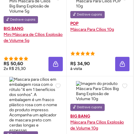
🔓 Destrave cupons
🔓 Destrave cupons
POP
BIG BANG
Máscara Para Cílios 10g
Mini Máscara de Cílios Explosão
de Volume 5g
R$ 50,60
R$ 34,90
ADICIONAR À SACOLA
ADIC
2x R$ 25,30
à vista
🔓 Destrave cupons
BIG BANG
Máscara Para Cílios Explosão
de Volume 10g