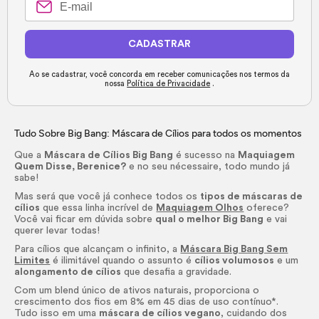
CADASTRAR
Ao se cadastrar, você concorda em receber comunicações nos termos da
nossa
Política de Privacidade
.
Tudo Sobre Big Bang: Máscara de Cílios para todos os momentos
Que a
Máscara de Cílios Big Bang
é sucesso na
Maquiagem
Quem Disse, Berenice?
e no seu
nécessaire
, todo mundo já
sabe!
Mas será que você já conhece todos os
tipos de máscaras de
cílios
que essa linha incrível de
Maquiagem Olhos
oferece?
Você vai ficar em dúvida sobre
qual o melhor Big Bang
e vai
querer levar todas!
Para cílios que alcançam o infinito, a
Máscara Big Bang Sem
Limites
é ilimitável quando o assunto é
cílios volumosos
e um
alongamento de cílios
que desafia a gravidade.
Com um
blend
único de ativos naturais, proporciona o
crescimento dos fios em 8% em 45 dias de uso contínuo*.
Tudo isso em uma
máscara de cílios vegano
, cuidando dos