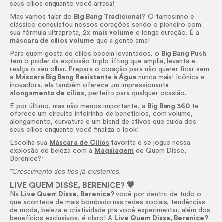
seus cílios enquanto você arrasa!
Mas vamos falar do
Big Bang Tradicional
? O famosinho e
clássico conquistou nossos corações sendo o pioneiro com
sua fórmula ultrapreta, 2x
mais volume
e longa duração. É a
máscara de cílios volume
que a gente ama!
Para quem gosta de cílios beeem levantados, o
Big Bang Push
tem o poder da explosão triplo lifting que amplia, levanta e
realça o seu olhar. Prepara o coração para não querer ficar sem
a
Máscara Big Bang Resistente à Água
nunca mais! Icônica e
inovadora, ela também oferece um impressionante
alongamento de cílios
, perfeito para qualquer ocasião.
E por último, mas não menos importante, a
Big Bang 360
te
oferece um circuito inteirinho de benefícios, com volume,
alongamento, curvatura e um
blend
de ativos que cuida dos
seus cílios enquanto você finaliza o
look!
Escolha sua
Máscara de Cílios
favorita e se jogue nessa
explosão de beleza com a
Maquiagem
de Quem Disse,
Berenice?!
*Crescimento dos fios já existentes.
LIVE QUEM DISSE, BERENICE? 💗
Na
Live Quem Disse, Berenice?
você por dentro de tudo o
que acontece de mais bombado nas redes sociais, tendências
de moda, beleza e criatividade pra você experimentar, além dos
benefícios exclusivos, é claro! A
Live Quem Disse, Berenice?