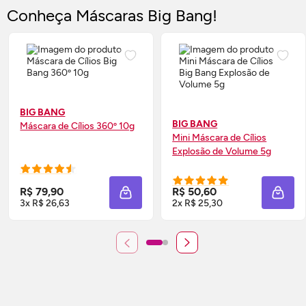
Conheça Máscaras Big Bang!
BIG BANG
BIG BANG
Máscara de Cílios 360º 10g
Mini Máscara de Cílios
Explosão de Volume 5g
R$ 79,90
R$ 50,60
ADICIONAR À SACOLA
ADIC
3x R$ 26,63
2x R$ 25,30