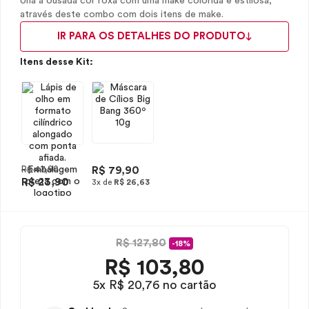
Una a ousada cor roxa com uma make colorida e estilosa,
através deste combo com dois itens de make.
IR PARA OS DETALHES DO PRODUTO
Itens desse Kit:
R$ 47,90
R$ 79,90
R$ 23,90
3x de
R$ 26,63
R$ 127,80
-18%
R$
103,80
5x R$ 20,76 no cartão