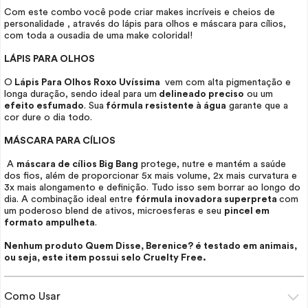
Com este combo
você pode criar
makes
incríveis e cheios de
personalidade , através do lápis para olhos e máscara para cílios,
com toda a ousadia de uma
make
coloridal!
LÁPIS PARA OLHOS
O
Lápis Para Olhos Roxo Uvíssima
vem com alta pigmentação e
longa duração, sendo ideal para um
delineado preciso
ou um
efeito esfumado
. Sua
fórmula resistente à água
garante que a
cor dure o dia todo.
MÁSCARA PARA CÍLIOS
A
máscara de cílios Big Bang
protege, nutre e mantém a saúde
dos fios, além de proporcionar 5x mais volume, 2x mais curvatura e
3x mais alongamento e definição. Tudo isso sem borrar ao longo do
dia. A combinação ideal entre
fórmula inovadora superpreta
com
um poderoso
blend
de ativos, microesferas e seu
pincel em
formato ampulheta
.
Nenhum produto Quem Disse, Berenice? é testado em animais,
ou seja, este item possui selo
Cruelty Free.
Como Usar