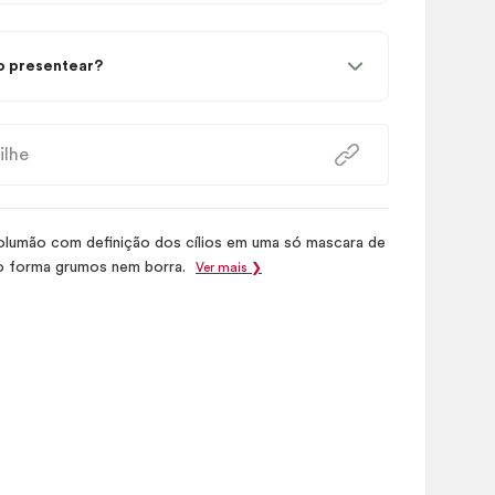
 presentear?
ilhe
olumão com definição dos cílios em uma só mascara de
ão forma grumos nem borra.
Ver mais ❯