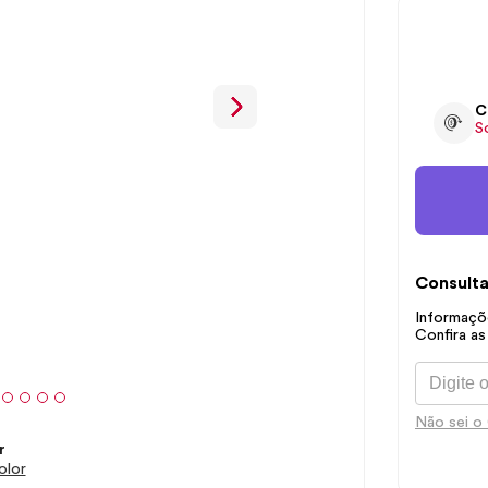
C
S
Consulta
Informaçõe
Confira as
Não sei o
r
olor