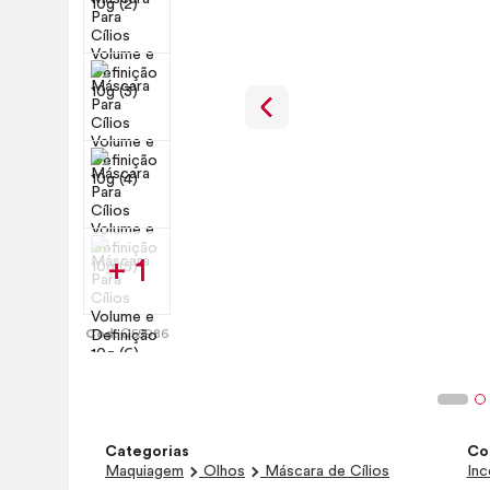
+ 1
Cod:
Q55986
Categorias
Co
Maquiagem
Olhos
Máscara de Cílios
Inc