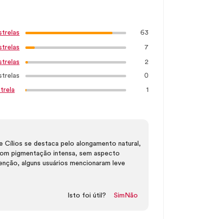
63
strelas
7
strelas
2
strelas
strelas
0
1
trela
Cílios se destaca pelo alongamento natural,
s com pigmentação intensa, sem aspecto
nção, alguns usuários mencionaram leve
Isto foi útil?
Sim
Não