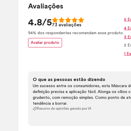
Avaliações
5 E
4.8/5
73 avaliações
4 E
94% dos respondentes recomendam esse produto.
3 E
Avaliar produto
2 E
1 Es
O que as pessoas estão dizendo
Um sucesso entre os consumidores, esta Máscara de 
definição precisa e aplicação fácil. Alonga os cílio
grudento, com remoção simples. Como ponto de ate
tendência a borrar.
Resumo de opiniões gerado por IA