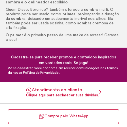
sombra
e o
delineador
escolhido.
Quem Disse, Berenice? também oferece a
sombra
multi. O
produto pode ser usado como
primer
, prolongando a duração
da
sombra
, deixando um acabamento incrível nos olhos. Ela
também pode ser usada sozinha, como
sombra
cremosa de
alta fixação.
O
primer
é o primeiro passo de uma
make
de arrasar! Garanta
o seu!
Cadastre-se para receber promos e conteúdos inspirados
em vontades reais. Se joga!
Ao se cadastrar, você concorda em receber comunicações nos termos
da nossa
Política de Privacidade
.
Atendimento ao cliente
Clique aqui para esclarecer suas dúvidas.
Compre pelo WhatsApp