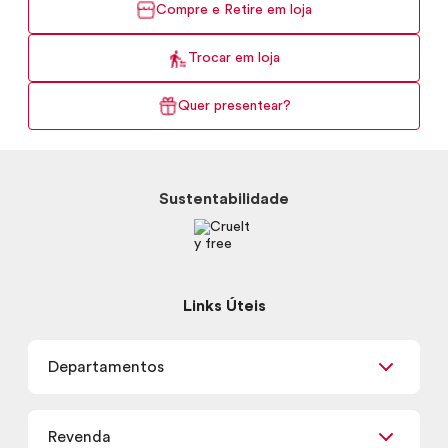
Compre e Retire em loja
Trocar em loja
Quer presentear?
Sustentabilidade
Links Úteis
Departamentos
Maquiagem
Revenda
Skincare