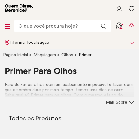
Informar localização
Página Inicial
Maquiagem
Olhos
Primer
Primer
Para Olhos
Para deixar os olhos com um acabamento impecável e fazer com
que a sombra dure por mais tempo, temos uma dica de ouro.
Sabe qual é?
Primer
para os olhos. Com o mesmo efeito do
primer
facial, ele fixa a maquiagem e faz com que ela dure por
Mais Sobre
muitas horas.
Todos os Produtos