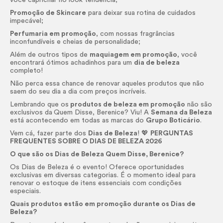
você caprichar no
look
tendência;
Promoção de
Skincare
para deixar sua rotina de cuidados
impecável;
Perfumaria em promoção
, com nossas fragrâncias
inconfundíveis e cheias de personalidade;
Além de outros tipos de
maquiagem em promoção
, você
encontrará ótimos achadinhos para um
dia de beleza
completo!
Não perca essa chance de renovar aqueles produtos que não
saem do seu dia a dia com preços incríveis.
Lembrando que os
produtos de beleza em promoção
não são
exclusivos da
Quem Disse, Berenice? Viu! A
Semana da Beleza
está acontecendo em todas as marcas do
Grupo Boticário
.
Vem cá, fazer parte dos
Dias de Beleza
! 💖
PERGUNTAS
FREQUENTES SOBRE O DIAS DE BELEZA 2026
O que são os Dias de Beleza Quem Disse, Berenice?
Os Dias de Beleza é o evento! Oferece oportunidades
exclusivas em diversas categorias. É o momento ideal para
renovar o estoque de itens essenciais com condições
especiais.
Quais produtos estão em promoção durante os Dias de
Beleza?