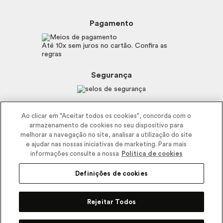
Beleza na Web
Perguntas Frequentes
Preferências de Cookies
Boticário
Mapa do Site
Pagamento
Consumidor.gov.br
Eudora
Fale Conosco
Código de defesa do consumidor
Vult
Até 10x sem juros no cartão. Confira as
E-mail
Trabalhe com a gente
regras
O.U.i
Sustentabilidade
Truss
Recicla
Segurança
Dr. Jones
Recomendações Covid19
Menu de Makes
Siga a empresa nas redes
Ao clicar em "Aceitar todos os cookies", concorda com o
armazenamento de cookies no seu dispositivo para
melhorar a navegação no site, analisar a utilização do site
e ajudar nas nossas iniciativas de marketing. Para mais
informações consulte a nossa
Politica de cookies
Definições de cookies
2025 - Interbelle Comércio de Produtos de Beleza LTDA.
Rodovia Régis Bitencourt, Km 437, Ribeirão Vermelho, Registro, SP,
Rejeitar Todos
CEP 11900-000 | CNPJ/MF 11.137.051/0406-41 IE 574.066.180.111