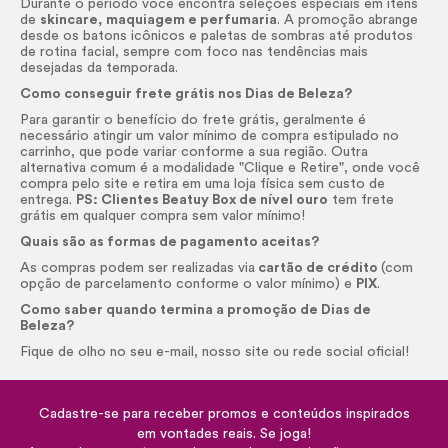
Durante o período você encontra seleções especiais em itens
de
skincare,
maquiagem e perfumaria
. A promoção abrange
desde os batons icônicos e paletas de sombras até produtos
de rotina facial, sempre com foco nas tendências mais
desejadas da temporada.
Como conseguir frete grátis nos Dias de Beleza?
Para garantir o benefício do frete grátis, geralmente é
necessário atingir um valor mínimo de compra estipulado no
carrinho, que pode variar conforme a sua região. Outra
alternativa comum é a modalidade "Clique e Retire", onde você
compra pelo site e retira em uma loja física sem custo de
entrega.
PS: Clientes Beatuy Box de nível ouro
tem frete
grátis em qualquer compra sem valor mínimo!
Quais são as formas de pagamento aceitas?
As compras podem ser realizadas via
cartão de crédito
(com
opção de parcelamento conforme o valor mínimo) e
PIX
.
Como saber quando termina a promoção de Dias de
Beleza?
Fique de olho no seu e-mail, nosso site ou rede social oficial!
Cadastre-se para receber promos e conteúdos inspirados
em vontades reais. Se joga!