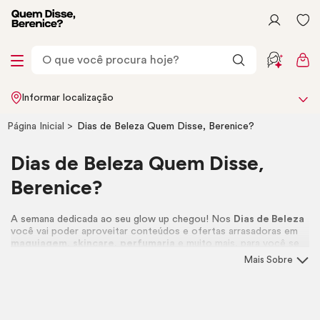
Informar localização
Página Inicial
Dias de Beleza Quem Disse, Berenice?
Dias de Beleza Quem Disse,
Berenice?
A semana dedicada ao seu
glow up
chegou! Nos
Dias de Beleza
você vai poder aproveitar conteúdos e ofertas arrasadoras em
maquiagem
,
skincare
,
perfumaria
e muito mais, para você se
cuidar do jeito que merece. Vem aí, o
Dias de Beleza 2026
. 💖
Mais Sobre