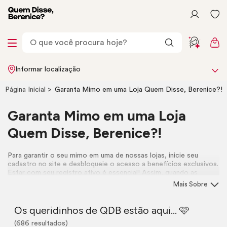
Informar localização
Página Inicial
Garanta Mimo em uma Loja Quem Disse, Berenice?!
Garanta Mimo em uma Loja
Quem Disse, Berenice?!
Para garantir o seu mimo em uma de nossas lojas, inicie seu
cadastro no site e desbloqueie o acesso a benefícios exclusivos.
Estar com seu registro ativo é essencial! Assim, quando as
campanhas de presente com retirada em loja rolarem, você
Mais Sobre
poderá resgatar sua surpresa na unidade mais próxima de você.
🩷
Os queridinhos de QDB estão aqui... 🩷
(686 resultados)