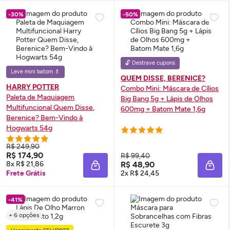
-30%
-50%
🔓 Destrave cupons
Leve mini batom 💄
QUEM DISSE, BERENICE?
HARRY POTTER
Combo Mini: Máscara de Cílios
Paleta de Maquiagem
Big Bang 5g + Lápis de Olhos
Multifuncional Quem Disse,
600mg + Batom Mate 1,6g
Berenice? Bem-Vindo à
Hogwarts 54g
R$ 249,90
R$ 174,90
R$ 99,40
8x R$ 21,86
R$ 48,90
ADICIONAR À SACOLA
ADIC
Frete Grátis
2x R$ 24,45
-41%
+ 6 opções