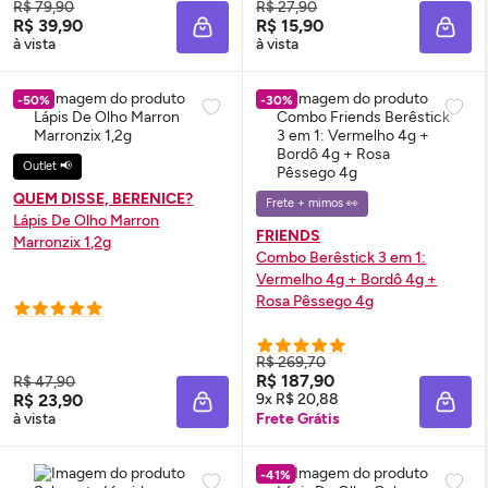
R$ 79,90
R$ 27,90
R$ 39,90
R$ 15,90
ADICIONAR À SACOLA
ADIC
à vista
à vista
-50%
-30%
Outlet 📢
QUEM DISSE, BERENICE?
Frete + mimos 👀
Lápis De Olho Marron
FRIENDS
Marronzix 1,2g
Combo Berêstick 3 em 1:
Vermelho 4g + Bordô 4g +
Rosa Pêssego 4g
R$ 269,70
R$ 187,90
R$ 47,90
R$ 23,90
9x R$ 20,88
ADICIONAR À SACOLA
ADIC
à vista
Frete Grátis
-41%