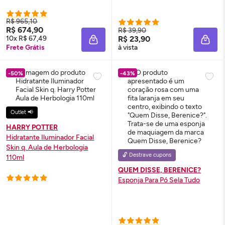
R$ 965,10
R$ 674,90
R$ 39,90
10x R$ 67,49
R$ 23,90
ADICIONAR À SACOLA
ADIC
Frete Grátis
à vista
-50%
-43%
Outlet 📢
HARRY POTTER
Hidratante Iluminador Facial
Skin
q. Aula de Herbologia
🔓 Destrave cupons
110ml
QUEM DISSE, BERENICE?
Esponja Para Pó Sela Tudo