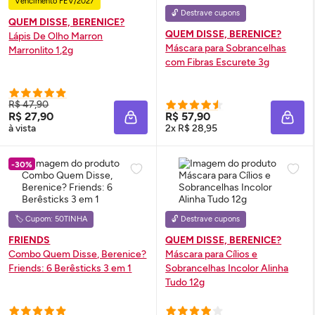
Vencimento FEV/2027
🔓 Destrave cupons
QUEM DISSE, BERENICE?
QUEM DISSE, BERENICE?
Lápis De Olho Marron
Máscara para Sobrancelhas
Marronlito 1,2g
com Fibras Escurete 3g
R$ 47,90
R$ 27,90
R$ 57,90
ADICIONAR À SACOLA
ADIC
à vista
2x R$ 28,95
-30%
🏷️ Cupom: 50TINHA
🔓 Destrave cupons
FRIENDS
QUEM DISSE, BERENICE?
Combo Quem Disse, Berenice?
Máscara para Cílios e
Friends: 6 Berêsticks 3 em 1
Sobrancelhas Incolor Alinha
Tudo 12g