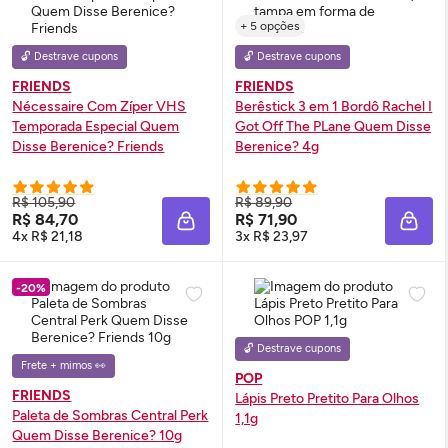
+ 5 opções
🔓 Destrave cupons
🔓 Destrave cupons
FRIENDS
FRIENDS
Nécessaire
Com Zíper VHS
Berêstick 3 em 1 Bordô Rachel I
Temporada Especial Quem
Got
Off
The PLane Quem Disse
Disse Berenice? Friends
Berenice? 4g
R$ 105,90
R$ 89,90
R$ 84,70
R$ 71,90
ADICIONAR À SACOLA
ADIC
4x R$ 21,18
3x R$ 23,97
-20%
🔓 Destrave cupons
Frete + mimos 👀
POP
FRIENDS
Lápis Preto Pretito Para Olhos
Paleta de Sombras Central Perk
1,1g
Quem Disse Berenice? 10g