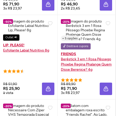
R$ 71,90
R$ 46,90
ADICIONAR À SACOLA
ADIC
3x R$ 23,97
2x R$ 23,45
-50%
-20%
Outlet 📢
+ 5 opções
LIP, PLEASE!
🔓 Destrave cupons
Esfoliante Labial Nutritivo 8g
FRIENDS
Berêstick 3 em 1 Rosa Pêssego
Phoebe Regina Phalange Quem
Disse Berenice? 4g
R$ 51,90
R$ 89,90
R$ 25,90
R$ 71,90
ADICIONAR À SACOLA
ADIC
à vista
3x R$ 23,97
-20%
-20%