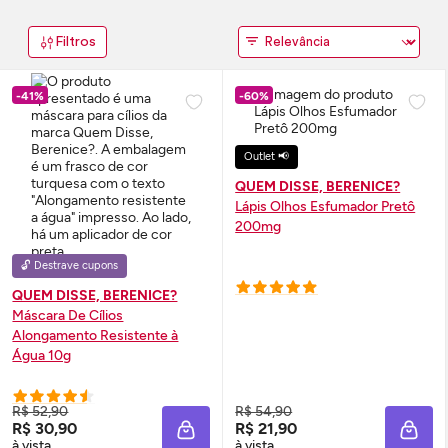
Filtros
-41%
-60%
Outlet 📢
QUEM DISSE, BERENICE?
Lápis Olhos Esfumador Pretô
200mg
🔓 Destrave cupons
QUEM DISSE, BERENICE?
Máscara De Cílios
Alongamento Resistente à
Água 10g
R$ 52,90
R$ 54,90
R$ 30,90
R$ 21,90
ADICIONAR À SACOLA
ADIC
à vista
à vista