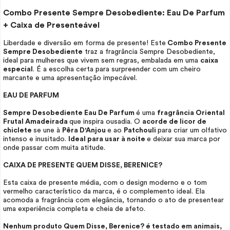
Combo Presente Sempre Desobediente:
Eau De Parfum
+ Caixa de Presenteável
Liberdade e diversão em forma de presente! Este
Combo Presente
Sempre Desobediente
traz a fragrância Sempre Desobediente,
ideal para mulheres que vivem sem regras, embalada em uma
caixa
especial
. É a escolha certa para surpreender com um cheiro
marcante e uma apresentação impecável.
EAU DE PARFUM
Sempre Desobediente
Eau De Parfum
é uma
fragrância Oriental
Frutal Amadeirada
que inspira ousadia. O
acorde de licor de
chiclete
se une à
Pêra D'Anjou
e ao
Patchouli
para criar um olfativo
intenso e inusitado.
Ideal para usar à noite
e deixar sua marca por
onde passar com muita atitude.
CAIXA DE PRESENTE QUEM DISSE, BERENICE?
Esta caixa de presente média, com o design moderno e o tom
vermelho característico da marca, é o complemento ideal. Ela
acomoda a fragrância com elegância, tornando o ato de presentear
uma experiência completa e cheia de afeto.
Nenhum produto Quem Disse, Berenice? é testado em animais,