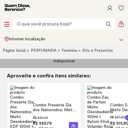
Informar localização
Página Inicial
PERFUMARIA
Feminina
Kits e Presentes
Indisponível
Aproveite e confira itens similares:
Combo Presente Dia
Combo
E
dos Namorados: Muito
Muito De
Desobediente EDP
100ml + B
R$ 337,80
R$ 334,40
100ml + Batom Líquido
Volumão 
R$ 330,79
R$ 313,8
Rosê 4ml + Caixa de
3,4g