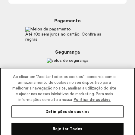
Trocas e Devoluções
Proteja-se Contra Fraudes
Beleza na Web
Perguntas Frequentes
Preferências de Cookies
Boticário
Mapa do Site
Pagamento
Consumidor.gov.br
Eudora
Fale Conosco
Código de defesa do consumidor
Vult
Até 10x sem juros no cartão. Confira as
E-mail
Trabalhe com a gente
regras
O.U.i
Sustentabilidade
Truss
Recicla
Segurança
Dr. Jones
Recomendações Covid19
Menu de Makes
Siga a empresa nas redes
Ao clicar em "Aceitar todos os cookies", concorda com o
armazenamento de cookies no seu dispositivo para
melhorar a navegação no site, analisar a utilização do site
e ajudar nas nossas iniciativas de marketing. Para mais
informações consulte a nossa
Politica de cookies
Definições de cookies
2025 - Interbelle Comércio de Produtos de Beleza LTDA.
Rodovia Régis Bitencourt, Km 437, Ribeirão Vermelho, Registro, SP,
Rejeitar Todos
CEP 11900-000 | CNPJ/MF 11.137.051/0406-41 IE 574.066.180.111
R$ 283,35