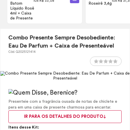
ADICIONAR À SACOLA
10x R$ 33,08
10x R$ 31,3
Presente
Combo Presente Sempre Desobediente:
Eau De Parfum + Caixa de Presenteável
Cód. Q2025121414
Presenteie com a fragrância ousada de notas de chiclete e
pera em uma caixa de presente charmosa para encantar.
IR PARA OS DETALHES DO PRODUTO
Itens desse Kit: