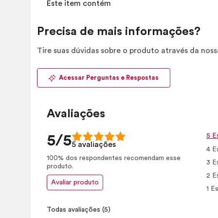
Este item contém
Precisa de mais informações?
Tire suas dúvidas sobre o produto através da nos
Acessar Perguntas e Respostas
Avaliações
5 E
5/5
5 avaliações
4 E
100% dos respondentes recomendam esse
3 E
produto.
2 E
Avaliar produto
1 Es
Todas avaliações
(5)