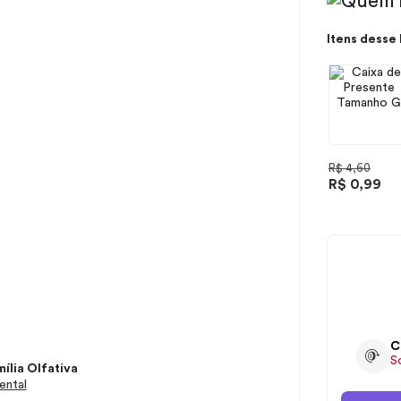
Itens desse 
R$ 4,60
R$ 0,99
C
S
ília Olfativa
ental