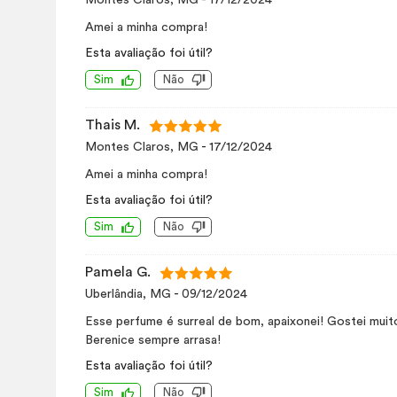
Montes Claros, MG
-
17/12/2024
Amei a minha compra!
Esta avaliação foi útil?
Sim
Não
Thais M.
Montes Claros, MG
-
17/12/2024
Amei a minha compra!
Esta avaliação foi útil?
Sim
Não
Pamela G.
Uberlândia, MG
-
09/12/2024
Esse perfume é surreal de bom, apaixonei! Gostei mui
Berenice sempre arrasa!
Esta avaliação foi útil?
Sim
Não