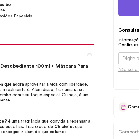
asião
ite
siões Especiais
Consulta
Informaçõe
Confira as
Desobediente 100ml + Máscara Para
Não sei o
oa que adora aproveitar a vida com liberdade,
uem realmente é. Além disso, traz uma
caixa
ombo com seu toque especial. Ou seja, é um
sente.
Como
ce?
é uma fragrância que convida a repensar a
ias escolhas. Traz o acorde
Chiclete
, que
Compart
e consegue ir além do que estamos