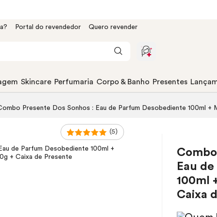
da?
Portal do revendedor
Quero revender
agem
Skincare
Perfumaria
Corpo & Banho
Presentes
Lançam
Combo Presente Dos Sonhos :
Eau de Parfum
Desobediente 100ml + Má
(5)
Combo 
Eau de
100ml +
Caixa 