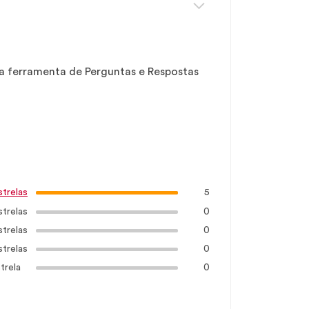
sa ferramenta de Perguntas e Respostas
5
strelas
strelas
0
strelas
0
strelas
0
trela
0