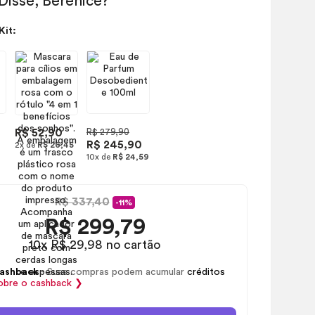
Kit:
R$ 52,90
R$ 279,90
R$ 245,90
2x de
R$ 26,45
10x de
R$ 24,59
R$ 337,40
-11%
R$
299,79
10x R$ 29,98 no cartão
ashback
- Suas compras podem acumular
créditos
obre o
cashback
❯