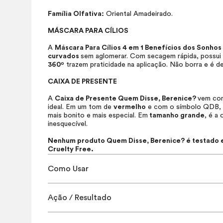
Família Olfativa:
Oriental Amadeirado.
MÁSCARA PARA CÍLIOS
A
Máscara Para Cílios 4 em 1 Benefícios dos Sonhos
curvados
sem aglomerar. Com secagem rápida, possu
360º
trazem praticidade na aplicação. Não borra e é d
CAIXA DE PRESENTE
A
Caixa de Presente Quem Disse, Berenice?
vem com
ideal. Em um tom de
vermelho
e com o símbolo QDB, t
mais bonito e mais especial. Em
tamanho grande
, é a
inesquecível.
Nenhum produto Quem Disse, Berenice? é testado em
Cruelty Free.
Como Usar
Ação / Resultado