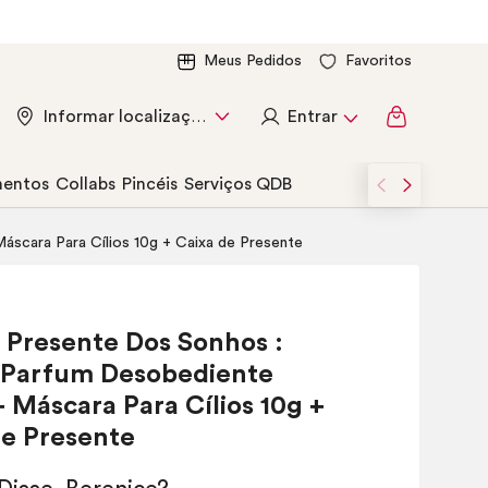
Meus Pedidos
Favoritos
Entrar
Informar localização
entos
Collabs
Pincéis
Serviços QDB
scara Para Cílios 10g + Caixa de Presente
Presente Dos Sonhos :
 Parfum
Desobediente
 Máscara Para Cílios 10g +
de Presente