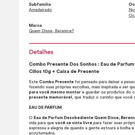
Subfamília
Oc
Amadeirado
No
Oca
Marca
Quem Disse, Berenice?
Detalhes
Combo Presente Dos Sonhos :
Eau de Parfum
Cílios 10g + Caixa de Presente
Este
Combo Presente
foi pensado para deixar a pess
fazendo suas próprias escolhas, mais inspirada a ser q
para você mesmo montar
e guardar os produtos do c
presente memorável
, que traduz o carinho que você 
EAU DE PARFUM
O
Eau de Parfum
Desobediente Quem Disse, Bereni
vida para que
você se sinta livre
para fazer suas própr
expressa a alegria de quando a gente estoura a bolha 
acostumados.