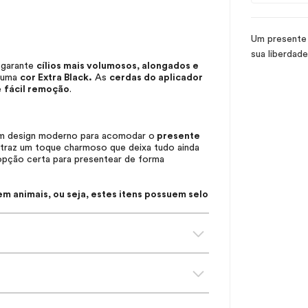
Um presente 
sua liberdade
garante
cílios mais volumosos, alongados e
i uma
cor Extra Black.
As
cerdas do aplicador
e
fácil remoção
.
 design moderno para acomodar o
presente
raz um toque charmoso que deixa tudo ainda
 opção certa para presentear de forma
 animais, ou seja, estes itens possuem selo