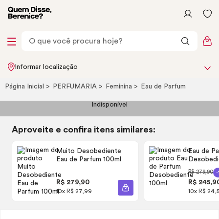
Informar localização
Página Inicial
PERFUMARIA
Feminina
Eau de Parfum
Indisponível
Aproveite e confira itens similares:
Muito Desobediente
Eau de P
Eau de Parfum
100ml
Desobedi
R$ 279,90
R$ 279,90
R$ 245,9
ADICIONAR À SACOLA
10x R$ 27,99
10x R$ 24,