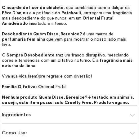
O acorde de licor de chiclete
, que combinado com o dulçor da
Pêra D’anjou
e a potência do
Patchouli,
entregam uma fragrância
mais desobediente do que nunca, em um
Oriental Frutal
Amadeirado
inusitado e intenso.
Desobediente Quem Disse, Berenice?
é uma marca de
perfumaria feminina
que vem para mostrar o nosso lado mais
livre.
O
Sempre Desobediente
traz um frasco disruptivo, mesclando
cores e tendências com um olfativo noturno. É a
fragrância mais
noturna da linha
.
Viva sua vida (sem)pre regras e com diversão!
Família Olfativa:
Oriental Frutal
Nenhum produto Quem Disse, Berenice? é testado em animais,
ou seja, este item possui selo
Cruelty Free
. Produto vegano.
Ingredientes
Como Usar