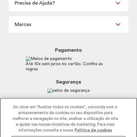
Precisa de Ajuda?
Nossas Lojas
Termos de uso
Meus Pedidos
Carga Tributária
Marcas
Frete e Entrega
Política de Privacidade
Trocas e Devoluções
Proteja-se Contra Fraudes
Beleza na Web
Perguntas Frequentes
Preferências de Cookies
Boticário
Mapa do Site
Pagamento
Consumidor.gov.br
Eudora
Fale Conosco
Código de defesa do consumidor
Vult
Até 10x sem juros no cartão. Confira as
E-mail
Trabalhe com a gente
regras
O.U.i
Sustentabilidade
Truss
Recicla
Segurança
Dr. Jones
Recomendações Covid19
Menu de Makes
Siga a empresa nas redes
Ao clicar em "Aceitar todos os cookies", concorda com o
armazenamento de cookies no seu dispositivo para
melhorar a navegação no site, analisar a utilização do site
e ajudar nas nossas iniciativas de marketing. Para mais
informações consulte a nossa
Politica de cookies