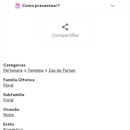
Como presentear?
Compartilhe
Categorias
Perfumaria
Feminina
Eau de Parfum
Família Olfativa
Floral
Subfamília
Frutal
Ocasião
Noite
Estilo
Romântico