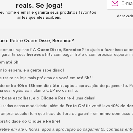
reais. Se joga!
eu nome e email e garanta seus produtos favoritos
Ao se cada
antes que eles acabem.
ue e Retire Quem Disse, Berenice?
 compra rapinho? A
Quem Disse, Berenice?
te ajuda a fazer isso ac
 garantir seus
heroes
e
hits
sem pagar frete e sem precisar esperar m
m até 6h!
não espera, e a gente sabe disso!
 retire na loja mais próxima de você em
até 6h
*!
ado entre
10h e 18h em dias úteis
, após a aprovação do pagamento. Pa
na sua região ao incluir o CEP no carrinho.
r
boas escolhas
, e o
Clique e Retire
é uma delas!
lizadas nessa modalidade, além de
Frete Grátis
você leva
10% de de
comprar aquele item que ficou de fora ou garantir um
mimo
com esse de
 praticidade do
Clique e Retire
!
retire em até 6 horas, após a aprovação do pagamento, contadas entre