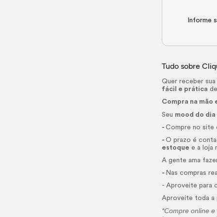
Informe s
Tudo sobre Cliq
Quer receber sua
fácil e prática
de
Compra na mão e
Seu
mood do dia
-
Compre no site e
-
O prazo é cont
estoque
e a loja 
A gente ama faze
-
Nas compras rea
- Aproveite para 
Aproveite toda a
*Compre
online
e 