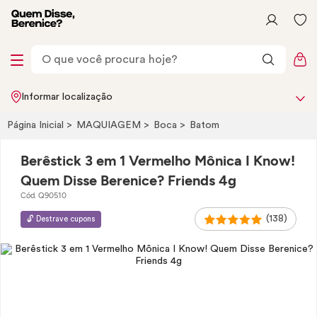
Informar localização
Página Inicial
MAQUIAGEM
Boca
Batom
Berêstick 3 em 1 Vermelho Mônica I Know!
Quem Disse Berenice? Friends 4g
Cód. Q90510
(138)
🔓 Destrave cupons