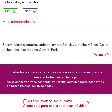
Esta avaliação foi útil?
Sim
Não
Mais comentários
Batom, blush e sombra, tudo em um berêstick vermelho Mônica Geller
e cheirinho inspirado no Central Perk!
Ver mais ❯
Cadastre-se para receber promos e conteúdos inspirados
em vontades reais. Se joga!
Ao se cadastrar, você concorda em receber comunicações nos termos
da nossa
Política de Privacidade
.
Atendimento ao cliente
Clique aqui para esclarecer suas dúvidas.