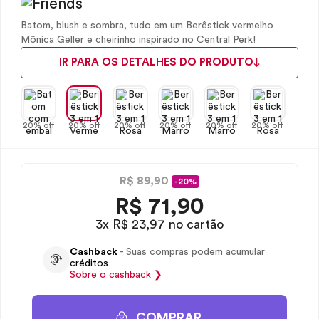
Batom, blush e sombra, tudo em um Berêstick vermelho
Mônica Geller e cheirinho inspirado no Central Perk!
IR PARA OS DETALHES DO PRODUTO
20% off
20% off
20% off
20% off
20% off
20% off
R$ 89,90
-20%
R$
71,90
3x R$ 23,97 no cartão
Cashback
- Suas compras podem acumular
créditos
Sobre o
cashback
❯
COMPRAR