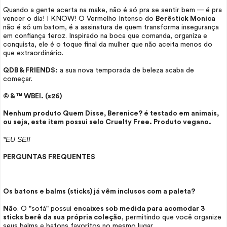
Quando a gente acerta na
make
, não é só pra se sentir bem — é pra
vencer o dia! I KNOW! O Vermelho Intenso do
Berêstick Monica
não é só um batom, é a assinatura de quem transforma insegurança
em confiança feroz. Inspirado na boca que comanda, organiza e
conquista, ele é o toque final da mulher que não aceita menos do
que extraordinário.
QDB & FRIENDS:
a sua nova temporada de beleza acaba de
começar.
© & ™ WBEI. (s26)
Nenhum produto Quem Disse, Berenice? é testado em animais,
ou seja, este item possui selo
Cruelty Free
. Produto vegano.
*EU SEI!
PERGUNTAS FREQUENTES
Os batons e balms (sticks) já vêm inclusos com a paleta?
Não
. O "sofá" possui
encaixes sob medida para acomodar 3
sticks berê da sua própria coleção
, permitindo que você organize
seus balms e batons favoritos no mesmo lugar.