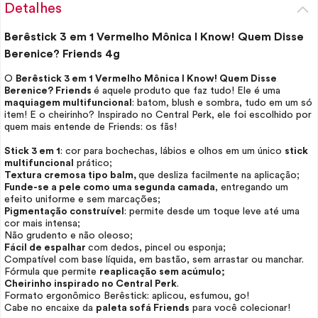
Detalhes
Berêstick 3 em 1 Vermelho Mônica I Know! Quem Disse
Berenice? Friends 4g
O
Berêstick 3 em 1 Vermelho Mônica I Know! Quem Disse
Berenice? Friends
é aquele produto que faz tudo! Ele é uma
maquiagem multifuncional
: batom,
blush
e sombra, tudo em um só
item! E o cheirinho? Inspirado no Central Perk, ele foi escolhido por
quem mais entende de Friends: os fãs!
Stick 3 em 1
: cor para bochechas, lábios e olhos em um único
stick
multifuncional
prático;
Textura cremosa tipo balm,
que desliza facilmente na aplicação;
Funde-se a pele como uma segunda camada
, entregando um
efeito uniforme e sem marcações;
Pigmentação construível
: permite desde um toque leve até uma
cor mais intensa;
Não grudento e não oleoso;
Fácil de espalhar
com dedos, pincel ou esponja;
Compatível com base líquida, em bastão, sem arrastar ou manchar.
Fórmula que permite
reaplicação sem acúmulo;
Cheirinho inspirado no Central Perk
.
Formato ergonômico Berêstick: aplicou, esfumou, go!
Cabe no encaixe da
paleta sofá Friends
para você colecionar!