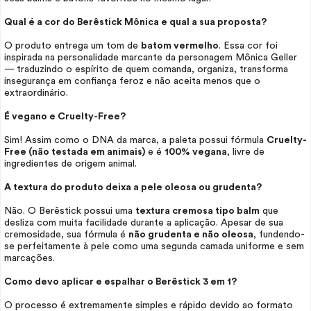
Qual é a cor do Berêstick Mônica e qual a sua proposta?
O produto entrega um tom de
batom vermelho
. Essa cor foi
inspirada na personalidade marcante da personagem Mônica Geller
— traduzindo o espírito de quem comanda, organiza, transforma
insegurança em confiança feroz e não aceita menos que o
extraordinário.
É vegano e
Cruelty-Free?
Sim! Assim como o DNA da marca, a paleta possui fórmula
Cruelty-
Free
(não testada em animais)
e é
100% vegana
, livre de
ingredientes de origem animal.
A textura do produto deixa a pele oleosa ou grudenta?
Não. O Berêstick possui uma
textura cremosa tipo balm
que
desliza com muita facilidade durante a aplicação. Apesar de sua
cremosidade, sua fórmula é
não grudenta e não oleosa
, fundendo-
se perfeitamente à pele como uma segunda camada uniforme e sem
marcações.
Como devo aplicar e espalhar o Berêstick 3 em 1?
O processo é extremamente simples e rápido devido ao formato