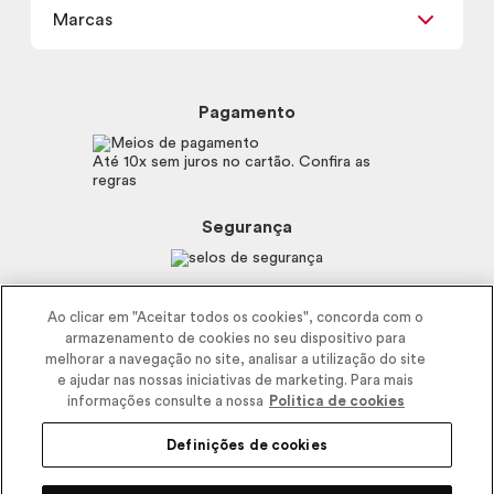
Carga Tributária
Marcas
Frete e Entrega
Política de Privacidade
Trocas e Devoluções
Proteja-se Contra Fraudes
Beleza na Web
Perguntas Frequentes
Preferências de Cookies
Boticário
Mapa do Site
Pagamento
Consumidor.gov.br
Eudora
Fale Conosco
Código de defesa do consumidor
Vult
Até 10x sem juros no cartão. Confira as
E-mail
Trabalhe com a gente
regras
O.U.i
Sustentabilidade
Truss
Recicla
Segurança
Dr. Jones
Recomendações Covid19
Menu de Makes
Siga a empresa nas redes
Ao clicar em "Aceitar todos os cookies", concorda com o
armazenamento de cookies no seu dispositivo para
melhorar a navegação no site, analisar a utilização do site
e ajudar nas nossas iniciativas de marketing. Para mais
informações consulte a nossa
Politica de cookies
Definições de cookies
2025 - Interbelle Comércio de Produtos de Beleza LTDA.