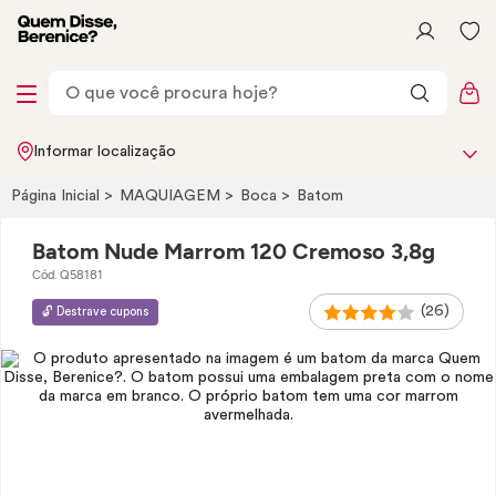
Informar localização
Página Inicial
MAQUIAGEM
Boca
Batom
Batom Nude Marrom 120 Cremoso 3,8g
Cód. Q58181
(26)
🔓 Destrave cupons