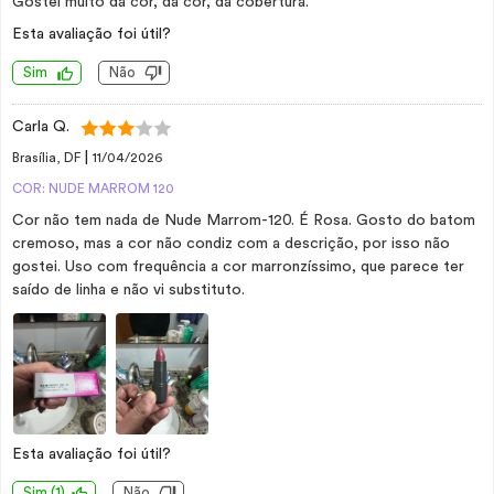
Gostei muito da cor, da cor, da cobertura.
Esta avaliação foi útil?
Sim
Não
Carla Q.
|
Brasília, DF
11/04/2026
COR: NUDE MARROM 120
Cor não tem nada de Nude Marrom-120. É Rosa. Gosto do batom
cremoso, mas a cor não condiz com a descrição, por isso não
gostei. Uso com frequência a cor marronzíssimo, que parece ter
saído de linha e não vi substituto.
Esta avaliação foi útil?
Sim
(
1
)
Não