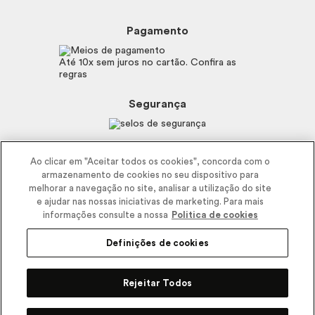
Beleza na Web
Perguntas Frequentes
Preferências de Cookies
Boticário
Mapa do Site
Pagamento
Consumidor.gov.br
Eudora
Fale Conosco
Código de defesa do consumidor
Vult
Até 10x sem juros no cartão. Confira as
E-mail
Trabalhe com a gente
regras
O.U.i
Sustentabilidade
Truss
Recicla
Segurança
Dr. Jones
Recomendações Covid19
Menu de Makes
Siga a empresa nas redes
Ao clicar em "Aceitar todos os cookies", concorda com o
armazenamento de cookies no seu dispositivo para
melhorar a navegação no site, analisar a utilização do site
e ajudar nas nossas iniciativas de marketing. Para mais
informações consulte a nossa
Politica de cookies
Definições de cookies
2025 - Interbelle Comércio de Produtos de Beleza LTDA.
Rodovia Régis Bitencourt, Km 437, Ribeirão Vermelho, Registro, SP,
Rejeitar Todos
CEP 11900-000 | CNPJ/MF 11.137.051/0406-41 IE 574.066.180.111
R$
29,90
Comprar