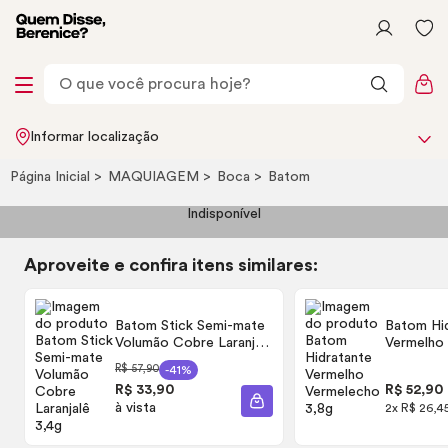
Informar localização
Página Inicial
MAQUIAGEM
Boca
Batom
Indisponível
Aproveite e confira itens similares:
Batom Stick Semi-mate
Batom Hi
Volumão Cobre Laranjalê
Vermelho
3,4g
3,8g
R$ 57,90
-41%
R$ 33,90
R$ 52,90
à vista
ADICIONAR À SACOLA
2x R$ 26,4