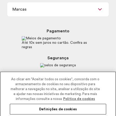
Meus Pedidos
Carga Tributária
Marcas
Frete e Entrega
Política de Privacidade
Trocas e Devoluções
Proteja-se Contra Fraudes
Beleza na Web
Perguntas Frequentes
Preferências de Cookies
Boticário
Mapa do Site
Pagamento
Consumidor.gov.br
Eudora
Fale Conosco
Código de defesa do consumidor
Vult
Até 10x sem juros no cartão. Confira as
E-mail
Trabalhe com a gente
regras
O.U.i
Sustentabilidade
Truss
Recicla
Segurança
Dr. Jones
Recomendações Covid19
Menu de Makes
Siga a empresa nas redes
Ao clicar em "Aceitar todos os cookies", concorda com o
armazenamento de cookies no seu dispositivo para
melhorar a navegação no site, analisar a utilização do site
e ajudar nas nossas iniciativas de marketing. Para mais
informações consulte a nossa
Politica de cookies
Definições de cookies