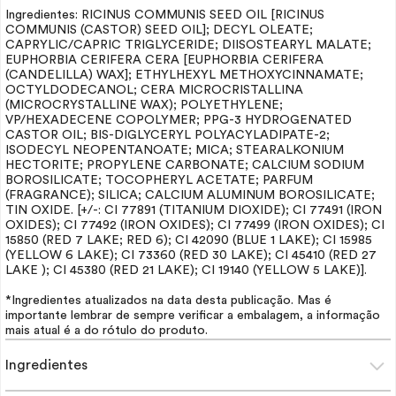
Ingredientes: RICINUS COMMUNIS SEED
OIL
[RICINUS
COMMUNIS (CASTOR) SEED
OIL
]; DECYL OLEATE;
CAPRYLIC/CAPRIC TRIGLYCERIDE; DIISOSTEARYL MALATE;
EUPHORBIA CERIFERA CERA [EUPHORBIA CERIFERA
(CANDELILLA) WAX]; ETHYLHEXYL METHOXYCINNAMATE;
OCTYLDODECANOL; CERA MICROCRISTALLINA
(MICROCRYSTALLINE WAX); POLYETHYLENE;
VP/HEXADECENE COPOLYMER; PPG-3 HYDROGENATED
CASTOR
OIL
; BIS-DIGLYCERYL POLYACYLADIPATE-2;
ISODECYL NEOPENTANOATE; MICA; STEARALKONIUM
HECTORITE; PROPYLENE CARBONATE; CALCIUM SODIUM
BOROSILICATE; TOCOPHERYL ACETATE;
PARFUM
(FRAGRANCE); SILICA; CALCIUM ALUMINUM BOROSILICATE;
TIN OXIDE. [+/-: CI 77891 (TITANIUM DIOXIDE); CI 77491 (IRON
OXIDES); CI 77492 (IRON OXIDES); CI 77499 (IRON OXIDES); CI
15850 (RED 7 LAKE; RED 6); CI 42090 (BLUE 1 LAKE); CI 15985
(YELLOW 6 LAKE); CI 73360 (RED 30 LAKE); CI 45410 (RED 27
LAKE ); CI 45380 (RED 21 LAKE); CI 19140 (YELLOW 5 LAKE)].
*Ingredientes atualizados na data desta publicação. Mas é
importante lembrar de sempre verificar a embalagem, a informação
mais atual é a do rótulo do produto.
Ingredientes