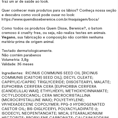
traz um ar de saúde ao
look.
Quer conhecer mais produtos para os lábios? Conheça nossa seção
e descubra como você pode ousar no
look
:
https://www.quemdisseberenice.com.br/maquiagem/boca/
Como todos os produtos Quem Disse, Berenice?, o batom
cremoso é
cruelty free
, ou seja, não realiza testes em animais.
Vegano
, sua fabricação e composição não contêm nenhuma
matéria-prima de origem animal.
Testado dermatologicamente.
Não contém parabenos
Volumetria: 3,8g
Validade: 36 meses
Ingredientes: RICINUS COMMUNIS SEED
OIL
[RICINUS
COMMUNIS (CASTOR) SEED
OIL
]; DECYL OLEATE;
CAPRYLIC/CAPRIC TRIGLYCERIDE; DIISOSTEARYL MALATE;
EUPHORBIA CERIFERA CERA [EUPHORBIA CERIFERA
(CANDELILLA) WAX]; ETHYLHEXYL METHOXYCINNAMATE;
OCTYLDODECANOL; CERA MICROCRISTALLINA
(MICROCRYSTALLINE WAX); POLYETHYLENE;
VP/HEXADECENE COPOLYMER; PPG-3 HYDROGENATED
CASTOR
OIL
; BIS-DIGLYCERYL POLYACYLADIPATE-2;
ISODECYL NEOPENTANOATE; MICA; STEARALKONIUM