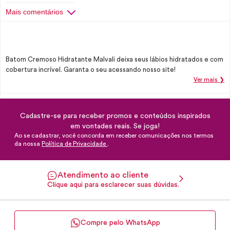
Mais comentários
Batom Cremoso Hidratante Malvali deixa seus lábios hidratados e com
cobertura incrível. Garanta o seu acessando nosso site!
Ver mais ❯
Cadastre-se para receber promos e conteúdos inspirados
em vontades reais. Se joga!
Ao se cadastrar, você concorda em receber comunicações nos termos
da nossa
Política de Privacidade
.
Atendimento ao cliente
Clique aqui para esclarecer suas dúvidas.
Compre pelo WhatsApp