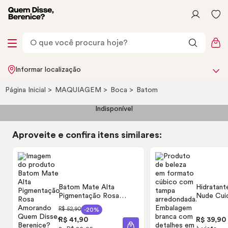
Informar localização
Página Inicial
MAQUIAGEM
Boca
Batom
Indisponível
Aproveite e confira itens similares:
Batom Mate Alta
Hidratant
Pigmentação Rosa
Nude Cui
Amorando Quem Disse,
Deleite 6
R$ 52,90
-20%
Berenice? 3,8g
R$ 41,90
R$ 39,90