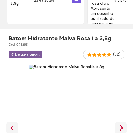
à vista
ADICIONAR À SACOLA
2x R$ 20,95
Batom Hidratante Malva Rosalila 3,8g
Cód. Q75296
(52)
🔓 Destrave cupons