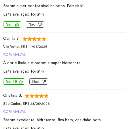
Batom super confortável na boca. Perfeito!!!
Esta avaliação foi útil?
Sim
Não
Camila S.
|
Vila Velha, ES
14/06/2026
COR: MALVALI
A cor é linda e o batom é super hidratante
Esta avaliação foi útil?
Sim
(
1
)
Não
Cristina B.
|
São Carlos, SP
28/05/2026
COR: MALVALI
Batom excelente, hidratante, fixa bem, cheirinho bom
Esta avaliação foi útil?