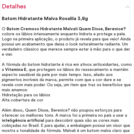
Detalhes
Batom Hidratante Malva Rosalila 3,8g
O
Batom Cremoso Hidratante Malvali Quem Disse, Berenice?
colore os lábios intensamente enquanto hidrata e protege a pele.
Logo na primeira aplicação, o produto já revela para que veio! Ainda
possui um acabamento que deixa o
look
naturalmente radiante. Um
verdadeiro clássico que merece sempre estar à mão para o que der
e vier.
A fórmula do batom hidratante é rica em ativos antioxidantes, como
a
Vitamina E
, que protegem os lábios do ressecamento e mantém
aspecto saudável da pele por mais tempo. Isso, aliado aos
pigmentos incríveis da marca, permite com que a cor dure e se
revele com mais poder. Ou seja, um item que traz os benefícios que
mais amamos:
Hidratação para os lábios
Alta cobertura de cor
Além disso, Quem Disse, Berenice? não poupou esforços para
oferecer os melhores tons. A marca foi a primeira no país a usar a
inteligência artificial
para descobrir quais são as cores mais
cobiçadas no Brasil. E para ajudar, a embalagem possui um visor que
mostra a tonalidade da fórmula. Malvali é um batom malva claro que