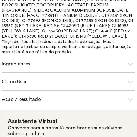
HECTORITE; PROPYLENE CARBONATE; CALCIUM SODIUM
BOROSILICATE; TOCOPHERYL ACETATE;
PARFUM
(FRAGRANCE); SILICA; CALCIUM ALUMINUM BOROSILICATE;
TIN OXIDE. [+/-: CI 77891 (TITANIUM DIOXIDE); CI 77491 (IRON
OXIDES); CI 77492 (IRON OXIDES); CI 77499 (IRON OXIDES); CI
15850 (RED 7 LAKE; RED 6); CI 42090 (BLUE 1 LAKE); CI 15985
(YELLOW 6 LAKE); CI 73360 (RED 30 LAKE); CI 45410 (RED 27
LAKE ); CI 45380 (RED 21 LAKE); CI 19140 (YELLOW 5 LAKE)].
*Ingredientes atualizados na data desta publicação. Mas é
importante lembrar de sempre verificar a embalagem, a informação
mais atual é a do rótulo do produto.
Ingredientes
Como Usar
Ação / Resultado
Assistente Virtual
Converse com a nossa IA para tirar as suas dúvidas
sobre o produto.