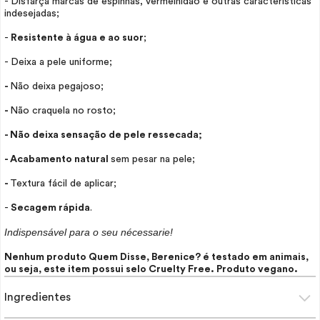
- Disfarça marcas de espinhas, vermelhidão e outras características
indesejadas;
-
Resistente à água e ao suor
;
- Deixa a pele uniforme;
-
Não deixa pegajoso;
-
Não craquela no rosto;
- Não deixa sensação de pele ressecada;
- Acabamento natural
sem pesar na pele;
-
Textura fácil de aplicar;
-
Secagem rápida
.
Indispensável para o seu nécessarie!
Nenhum produto Quem Disse, Berenice? é testado em animais,
ou seja, este item possui selo
Cruelty Free
. Produto vegano.
Ingredientes