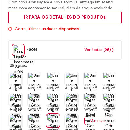
Com nova embalagem e nova fórmula, entrega um efeito
mate com acabamento natural, além de toque aveludado.
IR PARA OS DETALHES DO PRODUTO
Corra, últimas unidades disponíveis!
120N
Ver todas (25)
25 cores:
40% off
40% off
40% off
40% off
40% off
40% off
40% off
40% off
40% off
40% off
40% off
40% off
Ver mais
40% off
40% off
40% off
40% off