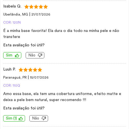
Isabela Q.
|
Uberlândia, MG
21/07/2026
COR: 120N
É a minha base favorita! Ela dura o dia todo na minha pele e não
transfere
Esta avaliação foi útil?
Sim
Não
Luuh P.
|
Paranaguá, PR
15/07/2026
COR: 110Q
Amo essa base, ela tem uma cobertura uniforme, efeito matte e
deixa a pele bem natural, super recomendo !!!
Esta avaliação foi útil?
Sim
(
1
)
Não