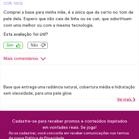
COR: 130Q
Comprei a base para minha mãe, é a única que da certo no tom de
pele dela. Espero que não caia de linha ou se cair, que substituam
com uma melhor ou com a mesma tecnologia.
Esta avaliação foi útil?
Sim
Não
Mais comentários
Base que entrega uma radiância natural, cobertura média e hidratação
sem oleosidade, para uma pele glow.
Ver mais ❯
Cadastre-se para receber promos e conteúdos inspirados
em vontades reais. Se joga!
Ao se cadastrar, você concorda em receber comunicações nos termos
da nossa
Política de Privacidade
.