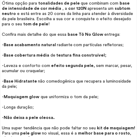
Ótima opção para
tonalidades de pele
que combinam com
base
de intensidade de cor média
, a
cor 120N
apresenta um
subtom
neutro
e está entre as 20 cores da linha para atender à diversidade
da pele brasileira. Escolha a sua cor e conquiste o efeito desejado
para o seu
tom de pele
!
Confira mais detalhe do que essa
base Tô No
Glow
entrega:
-
Base acabamento natural
radiante
com partículas refletoras;
-
Base cobertura média
de
textura fina construível;
-Leveza e conforto com
efeito segunda pele,
sem marcar, pesar,
acumular ou craquelar;
-
Base Hidratante
não comedogênica que recupera a luminosidade
da pele;
-
Maquiagem
glow
que uniformiza o tom da pele;
-Longa duração;
-
Não deixa a pele oleosa.
Uma super tendência que não pode faltar no seu
kit de maquiagem!
Para uma
pele
glow
no visual, essa é a
melhor base para o rosto
,