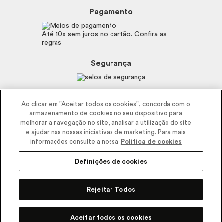
Preferências de Cookies
Boticário
Mapa do Site
Pagamento
Consumidor.gov.br
Eudora
Fale Conosco
Código de defesa do consumidor
Vult
Até 10x sem juros no cartão. Confira as
E-mail
Trabalhe com a gente
regras
O.U.i
Sustentabilidade
Truss
Recicla
Segurança
Dr. Jones
Recomendações Covid19
Menu de Makes
Siga a empresa nas redes
Ao clicar em "Aceitar todos os cookies", concorda com o
armazenamento de cookies no seu dispositivo para
melhorar a navegação no site, analisar a utilização do site
e ajudar nas nossas iniciativas de marketing. Para mais
informações consulte a nossa
Politica de cookies
Definições de cookies
2025 - Interbelle Comércio de Produtos de Beleza LTDA.
Rodovia Régis Bitencourt, Km 437, Ribeirão Vermelho, Registro, SP,
Rejeitar Todos
CEP 11900-000 | CNPJ/MF 11.137.051/0406-41 IE 574.066.180.111
R$
74,90
Comprar
Pode Confiar
Aceitar todos os cookies
3x R$ 24,97 no cartão