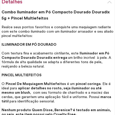
Detalhes
Combo Iluminador em Pó Compacto Dourado Douradix
5g + Pincel Multiefeitos
Realce seus pontos favoritos e conquiste uma maquiagem radiante
com este combo iluminado com um iluminador arrasador e seu aliado
pincel multiefeitos:
ILUMINADOR EM PÓ DOURADO
Com textura fina e acabamento cintilante, este
Iluminador em Pó
Compacto Dourado Douradix entrega
um brilho incrível à pele. A
fórmula de alta qualidade se adapta a diferentes tons de pele,
realçando a beleza natural.
PINCEL MULTIEFEITOS
O
Pincel De Maquiagem Multiefeitos
é um
pincel coringa
. Ele é
ideal para
aplicar detalhes no rosto, seja iluminador ou até
mesmo um
blush
, com seu formato de chanfrado e a maciez das
cerdas, que garantem uma aplicação fácil e uniforme. Possui
marca
tátil
para identificação sensorial.
Nenhum produto Quem Disse, Berenice? é testado em animais,
ou seja, este item possui selo
Cruelty Free.