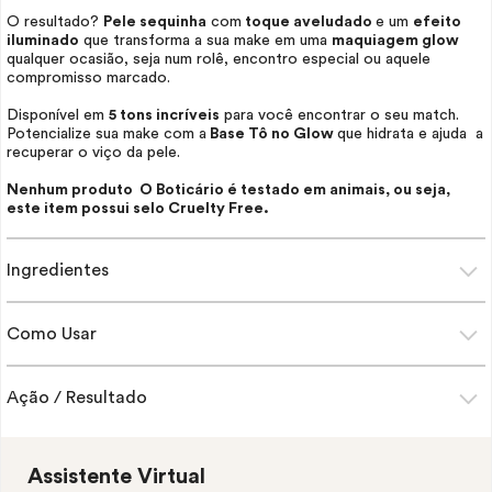
O resultado?
Pele sequinha
com
toque aveludado
e um
efeito
iluminado
que transforma a sua
make
em uma
maquiagem
glow
qualquer ocasião, seja num rolê, encontro especial ou aquele
compromisso marcado.
Disponível em
5 tons incríveis
para você encontrar o seu match.
Potencialize sua
make
com a
Base Tô no
Glow
que hidrata e ajuda a
recuperar o viço da pele.
Nenhum produto O Boticário é testado em animais, ou seja,
este item possui selo
Cruelty Free
.
Ingredientes
Como Usar
Ação / Resultado
Assistente Virtual