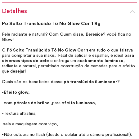
Detalhes
Pó Solto Translúcido Tô No
Glow
Cor 1 9g
Pele radiante e natural? Com Quem disse, Berenice? você fica no
Glow!
O
Pó Solto Translúcido Tô No
Glow
Cor 1
era tudo o que faltava
para completar a sua
make
.
Fácil de aplicar e espalhar, é ideal
para
diversos tipos de pele
e entrega um
acabamento luminoso
,
radiante e natural, permitindo construção de camadas para o efeito
que desejar!
Quais são os benefícios desse
pó translúcido iluminador
?
-Efeito
glow,
-com
pérolas de brilho
,para
efeito luminoso,
-Textura ultrafina,
sela a maquiagem com viço,
-Não estoura no flash (desde o celular até a câmera profissional!).