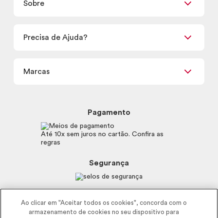
Sobre
Quero ser Revendedor
Promoções
Encontre um Revendedor
Retirada em Loja
Precisa de Ajuda?
Nossas Lojas
Termos de uso
Meus Pedidos
Carga Tributária
Marcas
Frete e Entrega
Política de Privacidade
Trocas e Devoluções
Proteja-se Contra Fraudes
Beleza na Web
Perguntas Frequentes
Preferências de Cookies
Boticário
Mapa do Site
Pagamento
Consumidor.gov.br
Eudora
Fale Conosco
Código de defesa do consumidor
Vult
Até 10x sem juros no cartão. Confira as
E-mail
Trabalhe com a gente
regras
O.U.i
Sustentabilidade
Truss
Recicla
Segurança
Dr. Jones
Recomendações Covid19
Menu de Makes
Siga a empresa nas redes
Ao clicar em "Aceitar todos os cookies", concorda com o
armazenamento de cookies no seu dispositivo para