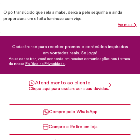
O pó translúcido que sela a make, deixa a pele sequinha e ainda
proporciona um efeito luminoso com viço.
Ver mais ❯
Cadastre-se para receber promos e conteúdos inspirados
em vontades reais. Se joga!
Ao se cadastrar, você concorda em receber comunicações nos termos
da nossa
Política de Privacidade
.
Atendimento ao cliente
Clique aqui para esclarecer suas dúvidas.
Compre pelo WhatsApp
Compre e Retire em loja