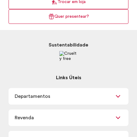
Trocar em loja
Quer presentear?
Sustentabilidade
Links Úteis
Departamentos
Maquiagem
Revenda
Skincare
Corpo e Banho
Já sou Revendedor
Presentes