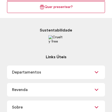
Quer presentear?
Sustentabilidade
Links Úteis
Departamentos
Maquiagem
Revenda
Skincare
Corpo e Banho
Já sou Revendedor
Presentes
Sobre
Quero ser Revendedor
Promoções