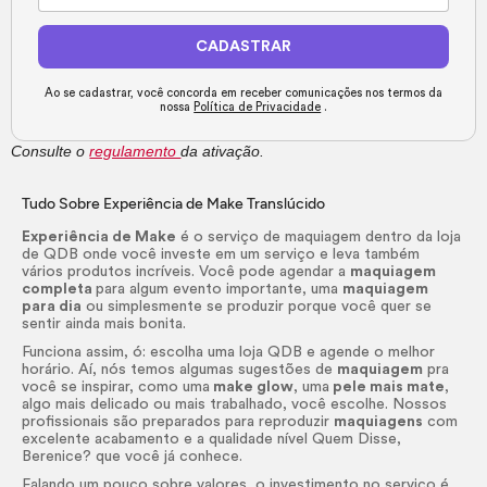
CADASTRAR
Ao se cadastrar, você concorda em receber comunicações nos termos da
nossa
Política de Privacidade
.
Consulte o
regulamento
da ativação.
Tudo Sobre Experiência de
Make
Translúcido
Experiência de
Make
é o serviço de maquiagem dentro da loja
de QDB onde você investe em um serviço e leva também
vários produtos incríveis. Você pode agendar a
maquiagem
completa
para algum evento importante, uma
maquiagem
para dia
ou simplesmente se produzir porque você quer se
sentir ainda mais bonita.
Funciona assim, ó: escolha uma loja QDB e agende o melhor
horário. Aí, nós temos algumas sugestões de
maquiagem
pra
você se inspirar, como uma
make
glow
, uma
pele mais mate
,
algo mais delicado ou mais trabalhado, você escolhe. Nossos
profissionais são preparados para reproduzir
maquiagens
com
excelente acabamento e a qualidade nível Quem Disse,
Berenice? que você já conhece.
Falando um pouco sobre valores, o investimento no serviço é