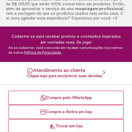
de R$ 139,90 que serão 100% convertidos em produtos. Então,
além de aproveitar o serviço de uma
maquiagem profissional
,
tem a vantagem de que os produtos usados nela serão seus. E
aí, bora agendar essa experiência? Esperamos por você. <3
Cadastre-se para receber promos e conteúdos inspirados
em vontades reais. Se joga!
Ao se cadastrar, você concorda em receber comunicações nos termos
da nossa
Política de Privacidade
.
Atendimento ao cliente
Clique aqui para esclarecer suas dúvidas.
Compre pelo WhatsApp
Compre e Retire em loja
Trocar em loja