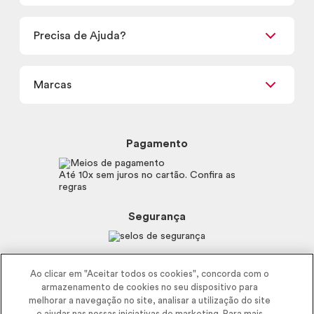
Encontre um Revendedor
Retirada em Loja
Precisa de Ajuda?
Nossas Lojas
Termos de uso
Meus Pedidos
Carga Tributária
Marcas
Frete e Entrega
Política de Privacidade
Trocas e Devoluções
Proteja-se Contra Fraudes
Beleza na Web
Perguntas Frequentes
Preferências de Cookies
Boticário
Mapa do Site
Pagamento
Consumidor.gov.br
Eudora
Fale Conosco
Código de defesa do consumidor
Vult
Até 10x sem juros no cartão. Confira as
E-mail
Trabalhe com a gente
regras
O.U.i
Sustentabilidade
Truss
Recicla
Segurança
Dr. Jones
Recomendações Covid19
Menu de Makes
Siga a empresa nas redes
Ao clicar em "Aceitar todos os cookies", concorda com o
armazenamento de cookies no seu dispositivo para
melhorar a navegação no site, analisar a utilização do site
e ajudar nas nossas iniciativas de marketing. Para mais