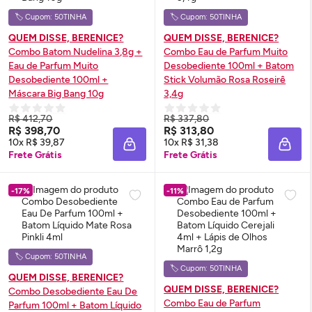
🏷️ Cupom: 50TINHA
🏷️ Cupom: 50TINHA
QUEM DISSE, BERENICE?
QUEM DISSE, BERENICE?
Combo Batom Nudelina 3,8g +
Combo
Eau de Parfum
Muito
Eau de Parfum
Muito
Desobediente 100ml + Batom
Desobediente 100ml +
Stick Volumão Rosa Roseirê
Máscara Big Bang 10g
3,4g
R$ 412,70
R$ 337,80
R$ 398,70
R$ 313,80
10x R$ 39,87
10x R$ 31,38
ADICIONAR À SACOLA
ADIC
Frete Grátis
Frete Grátis
-17%
-11%
🏷️ Cupom: 50TINHA
🏷️ Cupom: 50TINHA
QUEM DISSE, BERENICE?
QUEM DISSE, BERENICE?
Combo Desobediente
Eau De
Combo
Eau de Parfum
Parfum
100ml + Batom Líquido