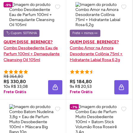
-9%
🏷️ Cupom: 50TINHA
Frete + mimos 👀
QUEM DISSE, BERENICE?
QUEM DISSE, BERENICE?
Combo Desobediente
Eau de
Combo Amor na Amora
Parfum
100ml + Demaquilante
Desodorante Colônia 75ml +
Cleansing
Oil
105ml
Hidratante Labial Rosa 6,2g
R$ 364,80
R$ 330,80
R$ 184,80
10x R$ 33,08
9x R$ 20,53
ADICIONAR À SACOLA
ADIC
Frete Grátis
Frete Grátis
-7%