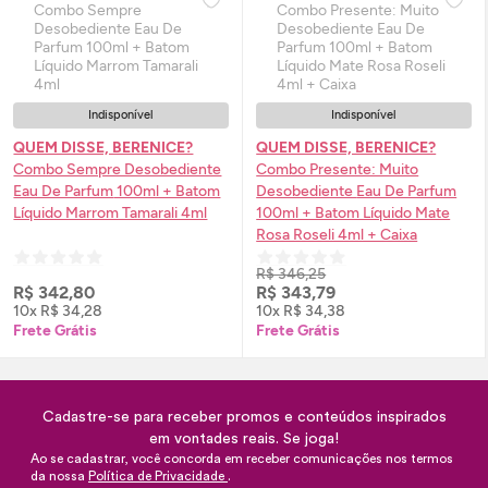
Indisponível
Indisponível
QUEM DISSE, BERENICE?
QUEM DISSE, BERENICE?
Combo Sempre Desobediente
Combo Presente: Muito
Eau De Parfum
100ml + Batom
Desobediente
Eau De Parfum
Líquido Marrom Tamarali 4ml
100ml + Batom Líquido Mate
Rosa Roseli 4ml + Caixa
R$ 346,25
R$ 342,80
R$ 343,79
10x R$ 34,28
10x R$ 34,38
Frete Grátis
Frete Grátis
Cadastre-se para receber promos e conteúdos inspirados
em vontades reais. Se joga!
Ao se cadastrar, você concorda em receber comunicações nos termos
da nossa
Política de Privacidade
.