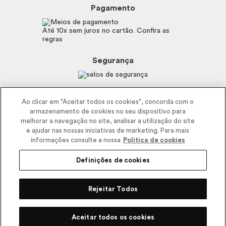
Boticário
Mapa do Site
Pagamento
Consumidor.gov.br
Eudora
Fale Conosco
Código de defesa do consumidor
Vult
Até 10x sem juros no cartão. Confira as
E-mail
Trabalhe com a gente
regras
O.U.i
Sustentabilidade
Truss
Recicla
Segurança
Dr. Jones
Recomendações Covid19
Menu de Makes
Siga a empresa nas redes
Ao clicar em "Aceitar todos os cookies", concorda com o
armazenamento de cookies no seu dispositivo para
melhorar a navegação no site, analisar a utilização do site
e ajudar nas nossas iniciativas de marketing. Para mais
informações consulte a nossa
Politica de cookies
Definições de cookies
2025 - Interbelle Comércio de Produtos de Beleza LTDA.
Rodovia Régis Bitencourt, Km 437, Ribeirão Vermelho, Registro, SP,
Rejeitar Todos
CEP 11900-000 | CNPJ/MF 11.137.051/0406-41 IE 574.066.180.111
Pode Confiar
Aceitar todos os cookies