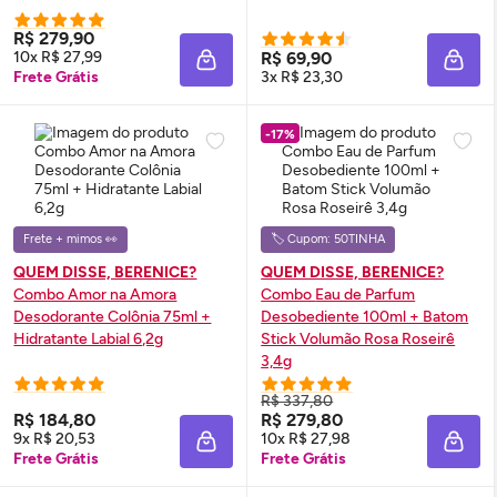
R$ 279,90
10x R$ 27,99
R$ 69,90
ADICIONAR À SACOLA
ADIC
Frete Grátis
3x R$ 23,30
-17%
Frete + mimos 👀
🏷️ Cupom: 50TINHA
QUEM DISSE, BERENICE?
QUEM DISSE, BERENICE?
Combo Amor na Amora
Combo
Eau de Parfum
Desodorante Colônia 75ml +
Desobediente 100ml + Batom
Hidratante Labial 6,2g
Stick Volumão Rosa Roseirê
3,4g
R$ 337,80
R$ 184,80
R$ 279,80
9x R$ 20,53
10x R$ 27,98
ADICIONAR À SACOLA
ADIC
Frete Grátis
Frete Grátis