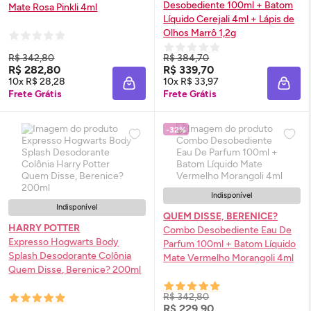
Desobediente 100ml + Batom
Mate Rosa Pinkli 4ml
Líquido Cerejali 4ml + Lápis de
Olhos Marrô 1,2g
R$ 342,80
R$ 384,70
R$ 282,80
R$ 339,70
10x R$ 28,28
10x R$ 33,97
ADICIONAR À SACOLA
ADIC
Frete Grátis
Frete Grátis
-32%
Indisponível
Indisponível
QUEM DISSE, BERENICE?
HARRY POTTER
Combo Desobediente
Eau De
Expresso Hogwarts
Body
Parfum
100ml + Batom Líquido
Splash
Desodorante Colônia
Mate Vermelho Morangoli 4ml
Quem Disse, Berenice? 200ml
R$ 342,80
R$ 229,90