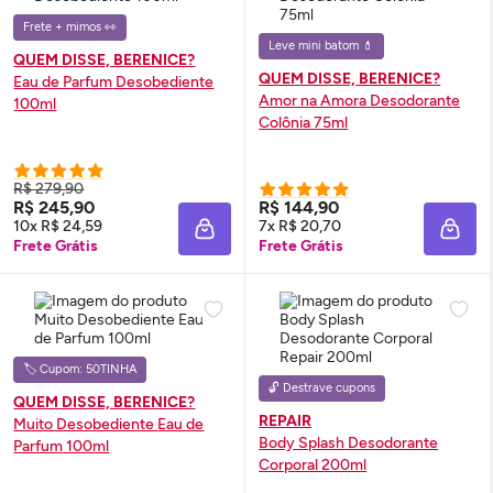
Frete + mimos 👀
Leve mini batom 💄
QUEM DISSE, BERENICE?
QUEM DISSE, BERENICE?
Eau de Parfum
Desobediente
Amor na Amora Desodorante
100ml
Colônia 75ml
R$ 279,90
R$ 245,90
R$ 144,90
10x R$ 24,59
7x R$ 20,70
ADICIONAR À SACOLA
ADIC
Frete Grátis
Frete Grátis
🏷️ Cupom: 50TINHA
🔓 Destrave cupons
QUEM DISSE, BERENICE?
REPAIR
Muito Desobediente
Eau de
Body
Splash
Desodorante
Parfum
100ml
Corporal 200ml