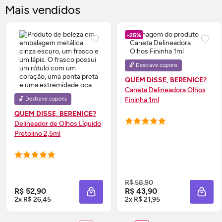
Mais vendidos
-25%
🔓 Destrave cupons
QUEM DISSE, BERENICE?
Caneta Delineadora Olhos
🔓 Destrave cupons
Fininha 1ml
QUEM DISSE, BERENICE?
Delineador de Olhos Líquido
Pretolino 2,5ml
R$ 58,90
R$ 52,90
R$ 43,90
ADICIONAR À SACOLA
ADIC
2x R$ 26,45
2x R$ 21,95