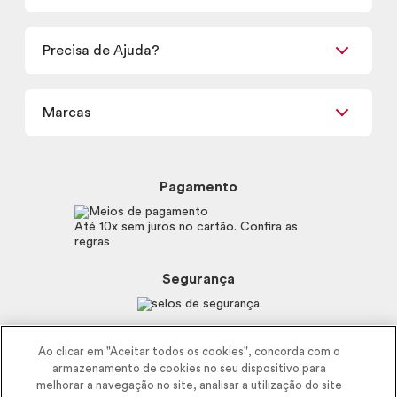
Encontre um Revendedor
Retirada em Loja
Precisa de Ajuda?
Nossas Lojas
Termos de uso
Meus Pedidos
Carga Tributária
Marcas
Frete e Entrega
Política de Privacidade
Trocas e Devoluções
Proteja-se Contra Fraudes
Beleza na Web
Perguntas Frequentes
Preferências de Cookies
Boticário
Mapa do Site
Pagamento
Consumidor.gov.br
Eudora
Fale Conosco
Código de defesa do consumidor
Vult
Até 10x sem juros no cartão. Confira as
E-mail
Trabalhe com a gente
regras
O.U.i
Sustentabilidade
Truss
Recicla
Segurança
Dr. Jones
Recomendações Covid19
Menu de Makes
Siga a empresa nas redes
Ao clicar em "Aceitar todos os cookies", concorda com o
armazenamento de cookies no seu dispositivo para
melhorar a navegação no site, analisar a utilização do site