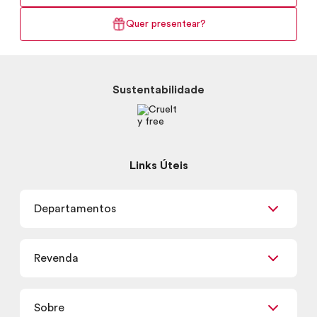
Quer presentear?
Sustentabilidade
Links Úteis
Departamentos
Maquiagem
Revenda
Skincare
Corpo e Banho
Já sou Revendedor
Presentes
Sobre
Quero ser Revendedor
Promoções