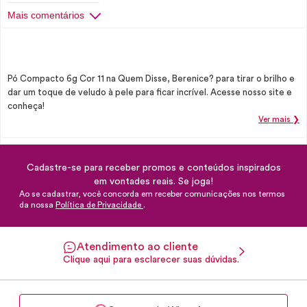
Mais comentários
Pó Compacto 6g Cor 11 na Quem Disse, Berenice? para tirar o brilho e
dar um toque de veludo à pele para ficar incrível. Acesse nosso site e
conheça!
Ver mais ❯
Cadastre-se para receber promos e conteúdos inspirados
em vontades reais. Se joga!
Ao se cadastrar, você concorda em receber comunicações nos termos
da nossa
Política de Privacidade
.
Atendimento ao cliente
Clique aqui para esclarecer suas dúvidas.