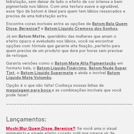
hidratação, sem deixar de lado o efeito de cor intensa e bem
pigmentada nos lábios. Com uma textura suave e agradável,
esse tipo de batom é ideal para quem tem lábios ressecados e
precisa de uma hidratação extra.
Encontre cores incríveis entre as opções de
Batom Bala Quem
Disse, Berenice?
e
Batom Líquido Cremoso dos Sonhos
.
Já em
Batom Matte
, queridinho das mulheres que amam o
efeito opaco e aveludado nos lábios, você vai encontrar
opções com fórmula que garante alta fixação, perfeito para
quem precisa de um produto que dure por horas sem precisar
de retoque.
Garanta versões como o
Batom Mate Alta Pigmentação
em
formato bala, o
Batom Líquido Finérrimo
,
Batom Nude Super
Tint
, o
Batom Líquido Supermate
e ainda o incrível
Batom
Líquido Mate Volumão
.
Opção é o que não falta! Conheça nossas linhas de
maquiagem para boca
e as combinações incríveis que você
pode fazer!
_______________________________________________
Lançamentos:
Mochi Blur Quem Disse, Berenice?
: Se você ama o visual
minimalista e aquele efeito corado sutil que parece vir de