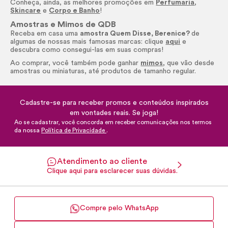
Conheça, ainda, as melhores promoções em
Perfumaria
,
Skincare
e
Corpo e Banho
!
Amostras e Mimos de QDB
Receba em casa uma
amostra Quem Disse, Berenice?
de
algumas de nossas mais famosas marcas: clique
aqui
e
descubra como consegui-las em suas compras!
Ao comprar, você também pode ganhar
mimos
, que vão desde
amostras ou miniaturas, até produtos de tamanho regular.
Cadastre-se para receber promos e conteúdos inspirados
em vontades reais. Se joga!
Ao se cadastrar, você concorda em receber comunicações nos termos
da nossa
Política de Privacidade
.
Atendimento ao cliente
Clique aqui para esclarecer suas dúvidas.
Compre pelo WhatsApp