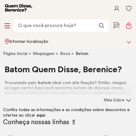
Informar localização
Página Inicial
Maquiagem
Boca
Batom
Batom Quem Disse, Berenice?
Procurando pelo
batom
ideal com alta fixação? Então, chegou
ao lugar certo! Aqui você encontra batons de diversas cores,
texturas e acabamentos para escolher qual o melhor para cada
ocasião. Afinal, a gente acredita que, na boca e na vida, quanto
Mais Sobre
mais cor, melhor!
Confira todas as informações e as condições sobre descontos e
ofertas ao clicar
aqui
.
Conheça nossas linhas 💄