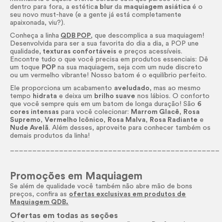
dentro para fora, a estétic
a blur
da
maquiagem asiática
é o
seu novo must-have (e a gente já está completamente
apaixonada, viu?).
Conheça a linha
QDB POP
, que descomplica a sua maquiagem!
Desenvolvida para ser a sua favorita do dia a dia, a POP une
qualidade,
texturas confortáveis
e preços acessíveis.
Encontre tudo o que você precisa em produtos essenciais: Dê
um toque
POP
na sua maquiagem, seja com um nude discreto
ou um vermelho vibrante! Nosso batom é o equilíbrio perfeito.
Ele proporciona um acabamento
aveludado
, mas ao mesmo
tempo
hidrata
e deixa um
brilho suave
nos lábios. O conforto
que você sempre quis em um batom de longa duração! São
6
cores intensas
para você colecionar:
Marrom Glacê
,
Rosa
Supremo
,
Vermelho Icônico
,
Rosa Malva
,
Rosa Radiante
e
Nude Avelã
. Além desses, aproveite para conhecer também os
demais produtos da linha!
_______________________________________________
Promoções em Maquiagem
Se além de qualidade você também não abre mão de bons
preços, confira as
ofertas exclusivas em produtos de
Maquiagem QDB.
Ofertas em todas as seções