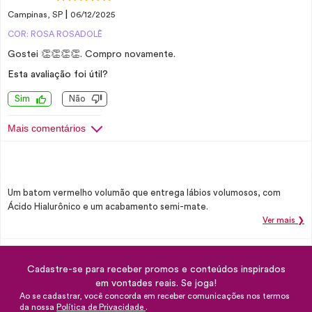
|
Campinas, SP
06/12/2025
COR: ROSA ROSADOLÊ
Gostei 👏👏👏👏. Compro novamente.
Esta avaliação foi útil?
Sim
Não
Mais comentários
Um batom vermelho volumão que entrega lábios volumosos, com
Ácido Hialurônico e um acabamento semi-mate.
Ver mais ❯
Cadastre-se para receber promos e conteúdos inspirados
em vontades reais. Se joga!
Ao se cadastrar, você concorda em receber comunicações nos termos
da nossa
Política de Privacidade
.