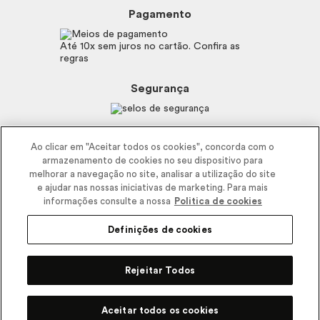
Boticário
Mapa do Site
Pagamento
Consumidor.gov.br
Eudora
Fale Conosco
Código de defesa do consumidor
Vult
Até 10x sem juros no cartão. Confira as
E-mail
Trabalhe com a gente
regras
O.U.i
Sustentabilidade
Truss
Recicla
Segurança
Dr. Jones
Recomendações Covid19
Menu de Makes
Siga a empresa nas redes
Ao clicar em "Aceitar todos os cookies", concorda com o
armazenamento de cookies no seu dispositivo para
melhorar a navegação no site, analisar a utilização do site
e ajudar nas nossas iniciativas de marketing. Para mais
informações consulte a nossa
Politica de cookies
Definições de cookies
2025 - Interbelle Comércio de Produtos de Beleza LTDA.
Rodovia Régis Bitencourt, Km 437, Ribeirão Vermelho, Registro, SP,
Rejeitar Todos
CEP 11900-000 | CNPJ/MF 11.137.051/0406-41 IE 574.066.180.111
R$ 57,90
-41%
Comprar
R$
33,90
Pode Confiar
Aceitar todos os cookies